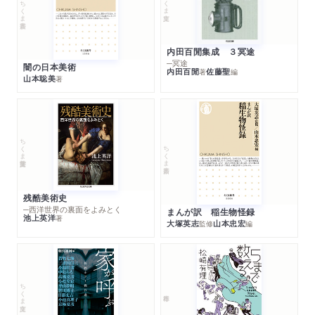
ちくま新書
内田百閒集成 ３冥途
─冥途
闇の日本美術
内田百閒
佐藤聖
著
編
山本聡美
著
ちくま学芸文庫
ちくま新書
残酷美術史
─西洋世界の裏面をよみとく
まんが訳 稲生物怪録
池上英洋
著
大塚英志
山本忠宏
監修
編
ちくま文庫