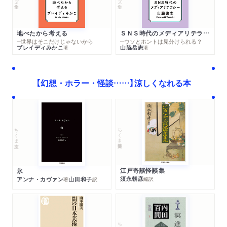
地べたから考える
ＳＮＳ時代のメディアリテラシー
─世界はそこだけじゃないから
─ウソとホントは見分けられる？
ブレイディみかこ
山脇岳志
著
著
【幻想・ホラー・怪談……】涼しくなれる本
ちくま学芸文庫
ちくま文庫
江戸奇談怪談集
氷
須永朝彦
アンナ・カヴァン
山田和子
編訳
著
訳
ちくま文庫