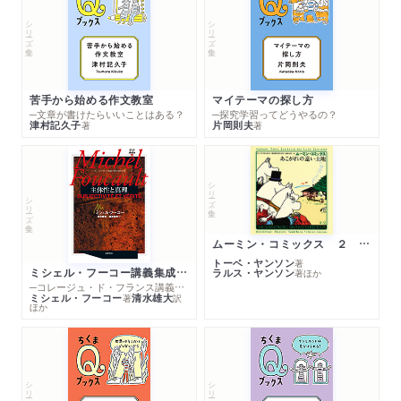
シリーズ・全集
シリーズ・全集
苦手から始める作文教室
マイテーマの探し方
─文章が書けたらいいことはある？
─探究学習ってどうやるの？
津村記久子
片岡則夫
著
著
シリーズ・全集
シリーズ・全集
ムーミン・コミックス ２ あこがれの遠い土地
トーベ・ヤンソン
著
ミシェル・フーコー講義集成１０ 主体性と真理
ラルス・ヤンソン
著
ほか
─コレージュ・ド・フランス講義１９８０－１９８１年度
ミシェル・フーコー
清水雄大
著
訳
ほか
シリーズ・全集
シリーズ・全集