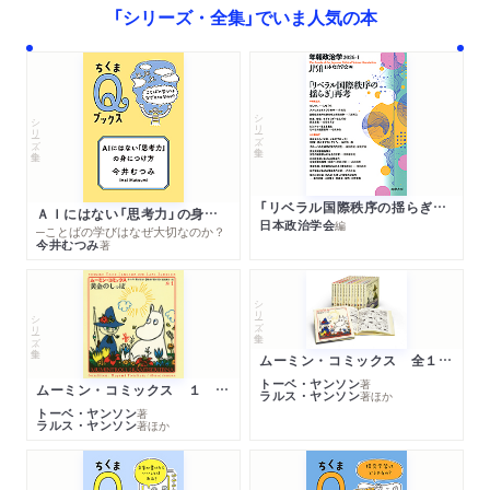
「シリーズ・全集」でいま人気の本
千枚皮
うさぎの花嫁
十二人の猟師
泥棒とその親方
シリーズ・全集
シリーズ・全集
ヨリンデとヨリンゲル
三人のしあわせ者
六人男、世界をのし歩く
「リベラル国際秩序の揺らぎ」再考 年報政治学２０２６‐Ⅰ
ＡＩにはない「思考力」の身につけ方
日本政治学会
編
─ことばの学びはなぜ大切なのか？
今井むつみ
著
シリーズ・全集
シリーズ・全集
ムーミン・コミックス 全１４巻セット
トーベ・ヤンソン
著
ムーミン・コミックス １ 黄金のしっぽ
ラルス・ヤンソン
著
ほか
トーベ・ヤンソン
著
ラルス・ヤンソン
著
ほか