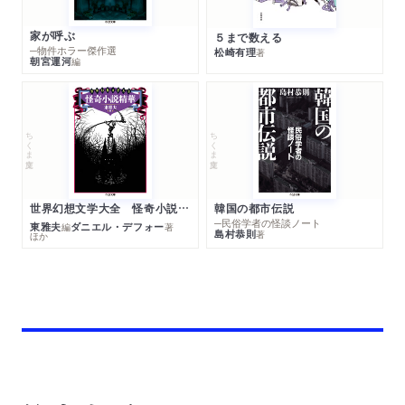
家が呼ぶ
５まで数える
─物件ホラー傑作選
松崎有理
著
朝宮運河
編
ちくま文庫
ちくま文庫
世界幻想文学大全 怪奇小説精華
韓国の都市伝説
─民俗学者の怪談ノート
東雅夫
ダニエル・デフォー
編
著
島村恭則
著
ほか