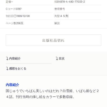
定価
ISBN
--
978-4-480-77033-2
Cコード
整理番号
0397
Ａ５判
刊行日
判型
1999/12/08
頁
ページ数
解説
256
出版社品切れ
内容紹介
目次
感想をおくる
内容紹介
国じゅうでいちばん美しいのはだれ？白雪姫、いばら姫など２
４話。刊行当時の挿し絵をカラーで多数収録。