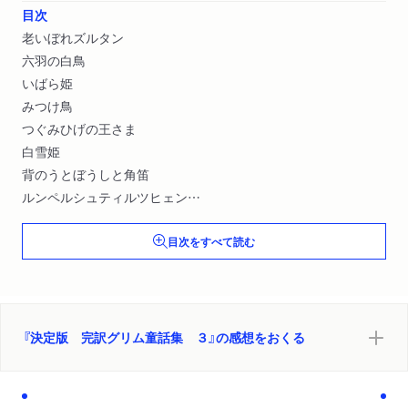
目次
老いぼれズルタン
六羽の白鳥
いばら姫
みつけ鳥
つぐみひげの王さま
白雪姫
背のうとぼうしと角笛
ルンペルシュティルツヒェン
恋人ローラント
目次をすべて読む
金の鳥
犬とすずめ
フリーダーとカーターリースヒェン
ふたり兄弟
小百姓
『決定版 完訳グリム童話集 ３』の感想をおくる
蜂の女王
三枚の鳥の羽根
金のがちょう