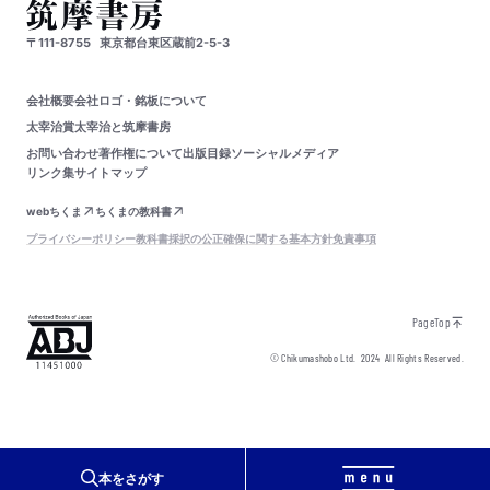
〒111-8755
東京都台東区蔵前2-5-3
会社概要
会社ロゴ・銘板について
太宰治賞
太宰治と筑摩書房
お問い合わせ
著作権について
出版目録
ソーシャルメディア
リンク集
サイトマップ
webちくま
ちくまの教科書
プライバシーポリシー
教科書採択の公正確保に関する基本方針
免責事項
PageTop
© Chikumashobo Ltd.
2024
All Rights Reserved.
本をさがす