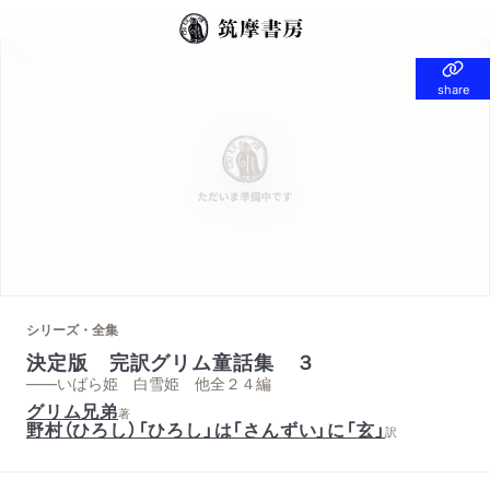
share
share
シリーズ・全集
決定版 完訳グリム童話集 ３
——いばら姫 白雪姫 他全２４編
グリム兄弟
著
野村（ひろし）「ひろし」は「さんずい」に「玄」
訳