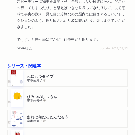
スピーディーに物事を展開させ、予想もしない横道にそれ、どこか
へ行ってしまったり、と思えばいきなり戻ってきたりして、ある意
味で事実の数々、見た目は冷静なのに脳内では目まぐるしいアトラ
クションのよう。振り回されたり波に乗れたり、楽しませていただ
きました。
でげす、と時々頭に浮かび、仕事中だと困ります。
mmm
さん
update: 2013/09/13
シリーズ・関連本
ねにもつタイプ
岸本佐知子
著
ひみつのしつもん
岸本佐知子
著
あれは何だったんだろう
岸本佐知子
著