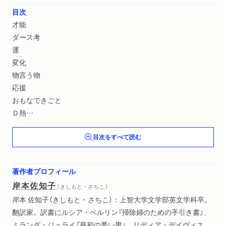
目次
才能
ダース考
運
変化
物言う物
応援
おもなできごと
Ｄ熱
上映
目次をすべて読む
マシンの身だしなみ〔ほか〕
著作者プロフィール
岸本佐知子
（ きしもと・さちこ ）
岸本 佐知子（きしもと・さちこ）：上智大学文学部英文学科卒。
翻訳家。訳書にルシア・ベルリン『掃除婦のための手引き書』、
ミランダ・ジュライ『最初の悪い男』、リディア・デイヴィス