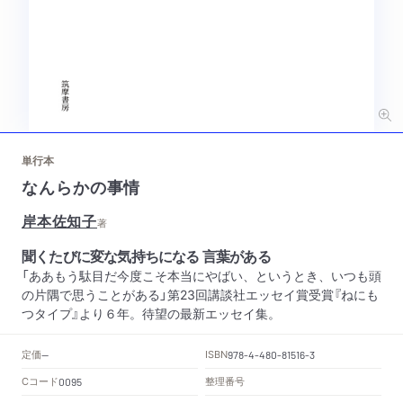
単行本
なんらかの事情
岸本佐知子
著
聞くたびに変な気持ちになる 言葉がある
「ああもう駄目だ今度こそ本当にやばい、というとき、いつも頭
の片隅で思うことがある」第23回講談社エッセイ賞受賞『ねにも
つタイプ』より６年。待望の最新エッセイ集。
定価
ISBN
--
978-4-480-81516-3
Cコード
整理番号
0095