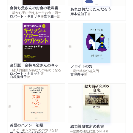
金持ち父さんのお金の教科書
あれは何だったんだろう
─親から子に伝える一生お金に困らない考え方
岸本佐知子
著
ロバート・キヨサキ
岩下慶一
著
訳
改訂版 金持ち父さんのキャッシュフロー・クワドラント
フロイトの灯
─経済的自由があなたのものになる
─現代精神分析入門
ロバート・キヨサキ
著
西見奈子
著
白根美保子
訳
英語のハノン 初級
総力戦研究所の真実
─スピーキングのためのやりなおし英文法スーパードリル
─歴史の法廷に立つＮＨＫ