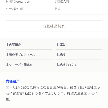
四六判
刊行日
判型
2012/11/08
頁
ページ数
解説
208
出版社品切れ
内容紹介
目次
著作者プロフィール
感想
シリーズ・関連本
感想をおくる
内容紹介
聞くたびに変な気持ちになる言葉がある。第２３回講談社エッ
セイ賞受賞『ねにもつタイプ』より６年、待望の最新エッセイ
集。