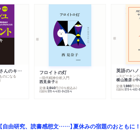
英語のハノ
改訂版 金持ち父さんのキャッシュフロー・クワドラント
フロイトの灯
ものになる
─現代精神分析入門
横山雅彦
中
著
著
西見奈子
著
定価:
円
（1
1,980
定価:
円
（10％税込み）
2,640
ISBN:
978-4-480-
）
ISBN:
978-4-480-84336-4
【自由研究、読書感想文……】夏休みの宿題のおともに