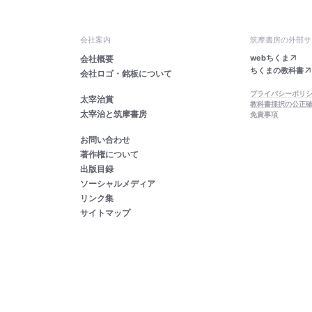
会社案内
筑摩書房の外部サ
webちくま
会社概要
ちくまの教科書
会社ロゴ・銘板について
プライバシーポリ
太宰治賞
教科書採択の公正
太宰治と筑摩書房
免責事項
お問い合わせ
著作権について
出版目録
ソーシャルメディア
リンク集
サイトマップ