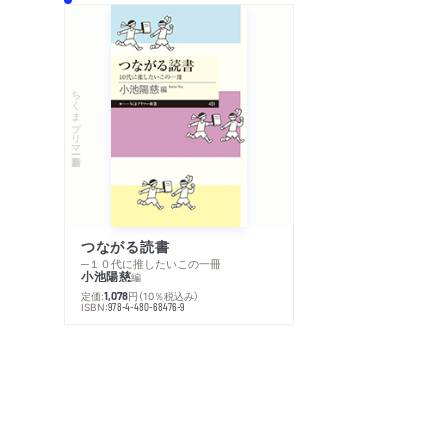
ちくまプリマー新書
つながる読書
─１０代に推したいこの一冊
小池陽慈
編
定価:
円
（10％税込み）
1,078
ISBN:
978-4-480-68476-9