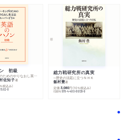
ン 初級
総力戦研究所の真実
─スピーキングのためのやりなおし英文法スーパードリル
─歴史の法廷に立つＮＨＫ
村佐知子
著
飯村豊
著
0％税込み）
定価:
円
（10％税込み）
3,080
81582-8
ISBN:
978-4-480-86139-9
！