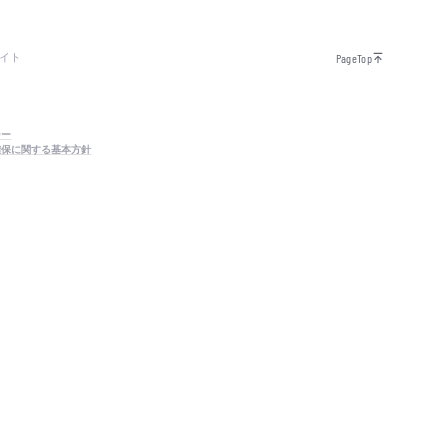
イト
PageTop
シー
確保に関する基本方針