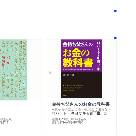
内容紹介・目次
著作者プロフィール
感想をおくる
金持ち父さんのお金の教科書
─親から子に伝える一生お金に困らない考え方
ロバート・キヨサキ
岩下慶一
著
訳
定価:
円
（10％税込み）
0％税込み）
1,760
ISBN:
978-4-480-86490-1
1597-2