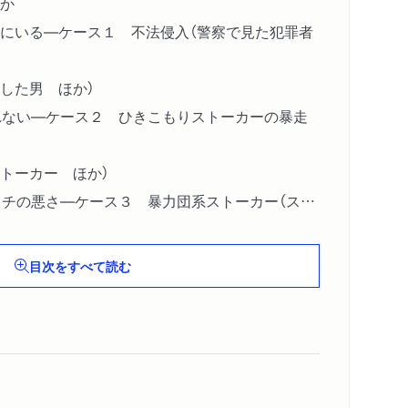
か
にいる―ケース１ 不法侵入（警察で見た犯罪者
した男 ほか）
れない―ケース２ ひきこもりストーカーの暴走
トーカー ほか）
タチの悪さ―ケース３ 暴力団系ストーカー（スト
ストーカー
か）
目次をすべて読む
そもそも、ストーカー被害を“防止”できるか
頼りにしずきない ほか）