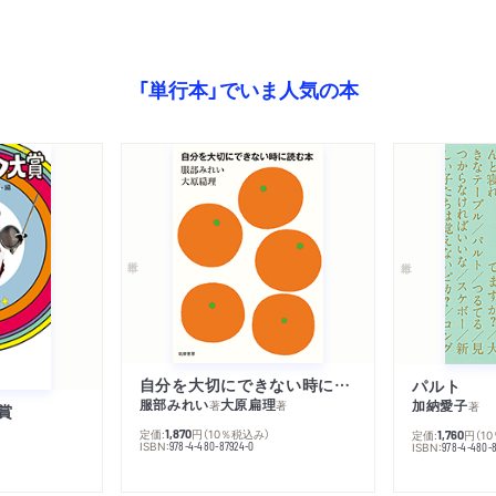
「単行本」でいま人気の本
自分を大切にできない時に読む本
パルト
服部みれい
大原扁理
加納愛子
著
著
著
賞
定価:
円
（10％税込み）
1,870
定価:
円
（1
1,760
ISBN:
978-4-480-87924-0
ISBN:
978-4-480-8