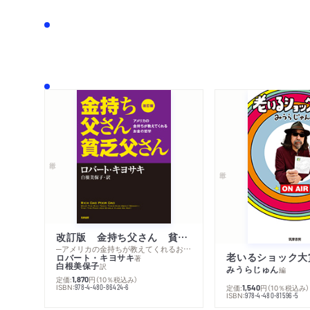
改訂版 金持ち父さん 貧乏父さん
─アメリカの金持ちが教えてくれるお金の哲学
老いるショック大
ロバート・キヨサキ
著
白根美保子
訳
みうらじゅん
編
定価:
円
（10％税込み）
1,870
ISBN:
978-4-480-86424-6
定価:
円
（10％税込み）
1,540
ISBN:
978-4-480-81596-5