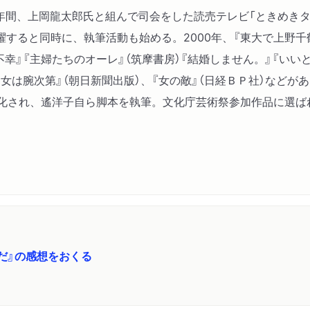
8年間、上岡龍太郎氏と組んで司会をした読売テレビ「ときめき
すると同時に、執筆活動も始める。2000年、『東大で上野千
幸』『主婦たちのオーレ』（筑摩書房）『結婚しません。』『いい
く女は腕次第』（朝日新聞出版）、『女の敵』（日経ＢＰ社）など
ラマ化され、遙洋子自ら脚本を執筆。文化庁芸術祭参加作品に選
だ』の感想をおくる