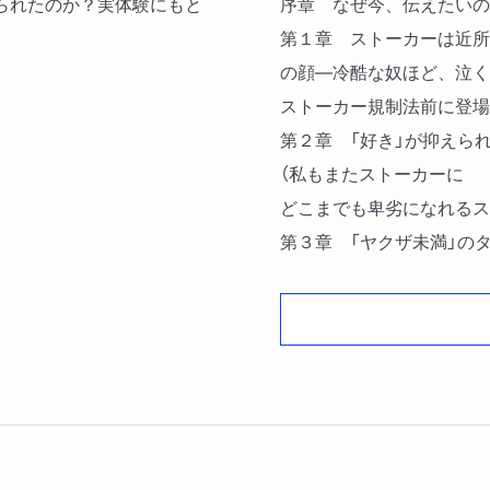
られたのか？実体験にもと
序章 なぜ今、伝えたいの
第１章 ストーカーは近所
の顔―冷酷な奴ほど、泣く
ストーカー規制法前に登場
第２章 「好き」が抑えら
（私もまたストーカーに
どこまでも卑劣になれるス
第３章 「ヤクザ未満」の
ーカー規制法後に登場した
警察本部のリアリティ ほ
第４章 生還するために（
ストーカー規制法の助言を