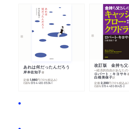
あれは何だったんだろう
─経済的自由があなたの
岸本佐知子
著
ロバート・キヨサキ
白根美保子
訳
定価:
円
（10％税込み）
1,980
ISBN:
定価:
円
（10％税込み
978-4-480-81594-1
2,200
ISBN:
978-4-480-86425-3