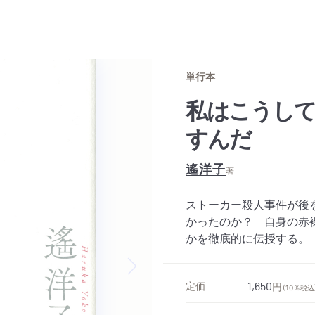
単行本
私はこうし
すんだ
遙洋子
著
ストーカー殺人事件が後
かったのか？ 自身の赤
かを徹底的に伝授する。
Next slide
定価
1,650
円
（10％税込