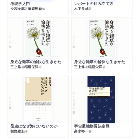
考現学入門
レポートの組み立て方
今和次郎
藤森照信
木下是雄
著
編
著
ちくま文庫
ちくま文庫
身近な雑草の愉快な生きかた
身近な雑草の愉快な生きかた
三上修
稲垣栄洋
三上修
稲垣栄洋
著
著
著
著
ちくまプリマー新書
ちくま新書
昆虫はなぜ海にいないのか
宇宙最強物質決定戦
朝野維起
高水裕一
著
著