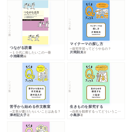
ちくまプリマー新書
シリーズ・全集
マイテーマの探し方
つながる読書
─探究学習ってどうやるの？
片岡則夫
著
─１０代に推したいこの一冊
小池陽慈
編
シリーズ・全集
シリーズ・全集
苦手から始める作文教室
生きものを探究する
─文章が書けたらいいことはある？
─自然を観察するってどういうこと？
津村記久子
小島渉
著
著