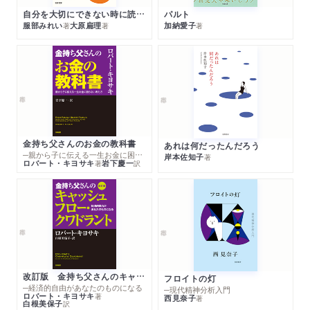
自分を大切にできない時に読む本
パルト
服部みれい
大原扁理
加納愛子
著
著
著
金持ち父さんのお金の教科書
あれは何だったんだろう
─親から子に伝える一生お金に困らない考え方
岸本佐知子
著
ロバート・キヨサキ
岩下慶一
著
訳
改訂版 金持ち父さんのキャッシュフロー・クワドラント
フロイトの灯
─経済的自由があなたのものになる
─現代精神分析入門
ロバート・キヨサキ
著
西見奈子
著
白根美保子
訳