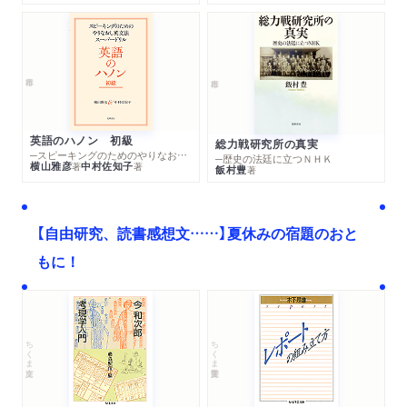
英語のハノン 初級
総力戦研究所の真実
─スピーキングのためのやりなおし英文法スーパードリル
─歴史の法廷に立つＮＨＫ
横山雅彦
中村佐知子
著
著
飯村豊
著
【自由研究、読書感想文……】夏休みの宿題のおと
もに！
ちくま文庫
ちくま学芸文庫