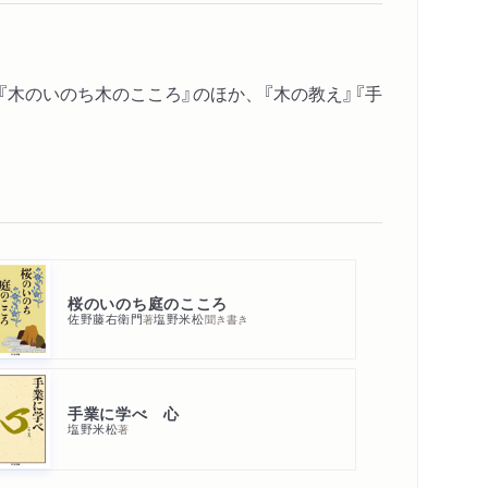
『木のいのち木のこころ』のほか、『木の教え』『手
桜のいのち庭のこころ
佐野藤右衛門
塩野米松
著
聞き書き
手業に学べ 心
塩野米松
著