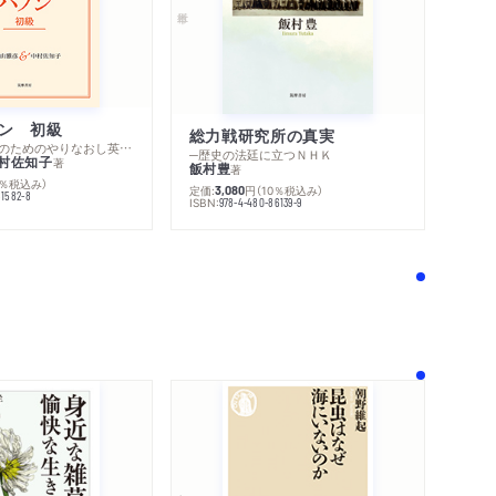
ン 初級
総力戦研究所の真実
─スピーキングのためのやりなおし英文法スーパードリル
─歴史の法廷に立つＮＨＫ
村佐知子
著
飯村豊
著
0％税込み）
定価:
円
（10％税込み）
3,080
81582-8
ISBN:
978-4-480-86139-9
！