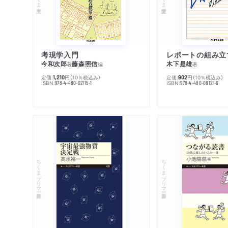
考現学入門
レポートの組み立
今和次郎
藤森照信
木下是雄
著
編
著
定価:
円
（10％税込み）
定価:
円
（10％税込み）
1,210
902
ISBN:
ISBN:
978-4-480-02115-1
978-4-480-08121-6
ちくまプリマー新書
ちくまプリマー新書