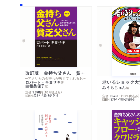
改訂版 金持ち父さん 貧乏父さん
─アメリカの金持ちが教えてくれるお金の哲学
老いるショック大
ロバート・キヨサキ
著
白根美保子
訳
みうらじゅん
編
定価:
円
（10％税込み）
1,870
ISBN:
978-4-480-86424-6
定価:
円
（10％税込み）
1,540
ISBN:
978-4-480-81596-5