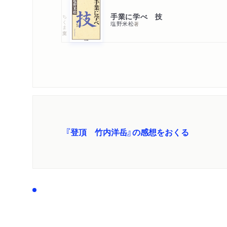
手業に学べ 技
ちくま文庫
塩野米松
著
『登頂 竹内洋岳』の感想をおくる