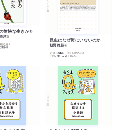
ちくま新書
の愉快な生きかた
栄洋
著
昆虫はなぜ海にいないのか
％税込み）
朝野維起
著
42819-6
定価:
円
（10％税込み）
1,056
ISBN:
978-4-480-07756-1
シリーズ・全集