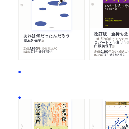
あれは何だったんだろう
─経済的自由があなたの
岸本佐知子
著
ロバート・キヨサキ
白根美保子
訳
定価:
円
（10％税込み）
1,980
ISBN:
定価:
円
（10％税込み
978-4-480-81594-1
2,200
ISBN:
978-4-480-86425-3
ちくま文庫
ちくま学芸文庫