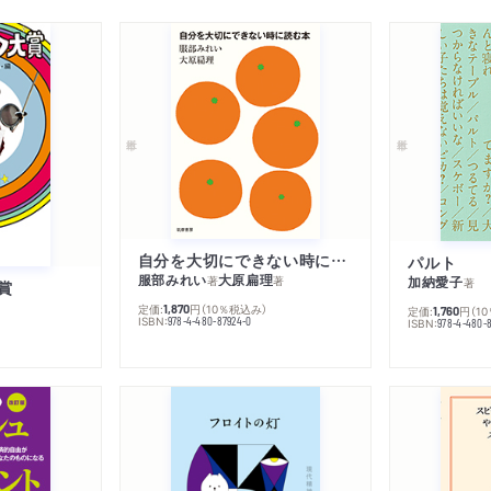
自分を大切にできない時に読む本
パルト
服部みれい
大原扁理
加納愛子
著
著
著
賞
定価:
円
（10％税込み）
1,870
定価:
円
（1
1,760
ISBN:
978-4-480-87924-0
ISBN:
978-4-480-8