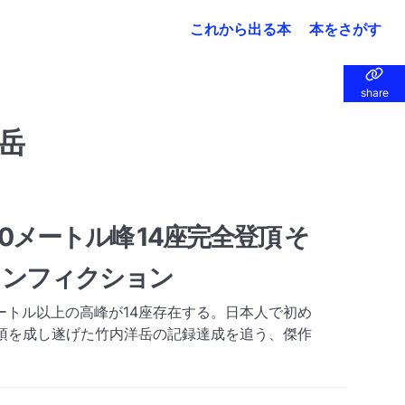
これから出る本
本をさがす
share
share
岳
0メートル峰 14座完全登頂 そ
ノンフィクション
ートル以上の高峰が14座存在する。日本人で初め
登頂を成し遂げた竹内洋岳の記録達成を追う、傑作