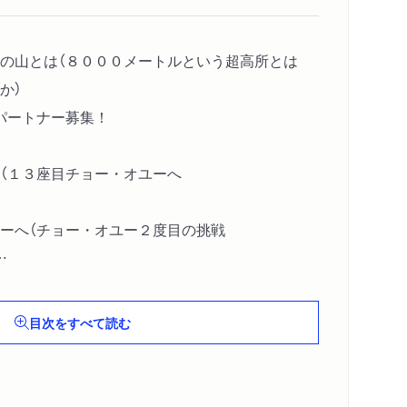
の山とは（８０００メートルという超高所とは
か）
パートナー募集！
（１３座目チョー・オユーへ
ーへ（チョー・オユー２度目の挑戦
リへ（１４座目ダウラギリに挑む
目次をすべて読む