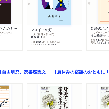
英語のハノ
改訂版 金持ち父さんのキャッシュフロー・クワドラント
フロイトの灯
ものになる
─現代精神分析入門
横山雅彦
中
著
著
西見奈子
著
定価:
円
（1
1,980
定価:
円
（10％税込み）
2,640
ISBN:
978-4-480-
）
ISBN:
978-4-480-84336-4
【自由研究、読書感想文……】夏休みの宿題のおともに
ちくま文庫
ちくま文庫