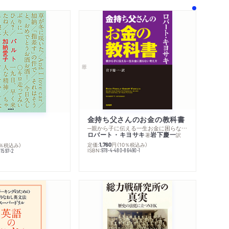
著作者プロフィール
シリーズ・関連本
感想をおくる
金持ち父さんのお金の教科書
─親から子に伝える一生お金に困らない考え方
ロバート・キヨサキ
岩下慶一
著
訳
定価:
円
（10％税込み）
0％税込み）
1,760
ISBN:
978-4-480-86490-1
1597-2