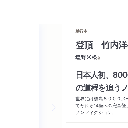
単行本
登頂 竹内洋
塩野米松
著
日本人初、800
の道程を追う
世界には標高８０００メ
てそれら14座への完全
ノンフィクション。
Next slide