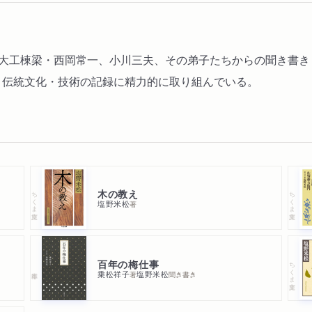
宮大工棟梁・西岡常一、小川三夫、その弟子たちからの聞き書き
く伝統文化・技術の記録に精力的に取り組んでいる。
木の教え
ちくま文庫
ちくま文庫
塩野米松
著
百年の梅仕事
ちくま文庫
乗松祥子
塩野米松
著
聞き書き