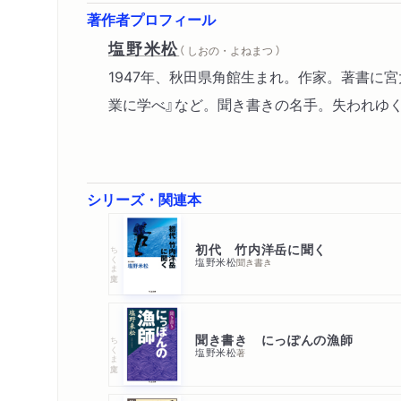
著作者プロフィール
塩野米松
（ しおの・よねまつ ）
1947年、秋田県角館生まれ。作家。著書に
業に学べ』など。聞き書きの名手。失われゆ
シリーズ・関連本
初代 竹内洋岳に聞く
ちくま文庫
塩野米松
聞き書き
聞き書き にっぽんの漁師
ちくま文庫
塩野米松
著