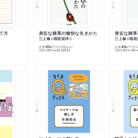
て方
身近な雑草の愉快な生きかた
身近な雑草
三上修
稲垣栄洋
三上修
稲垣
著
著
著
定価:
円
（10％税込み）
定価:
円
（10
814
814
ISBN:
ISBN:
978-4-480-42819-6
978-4-480-
シリーズ・全集
シリーズ・全集