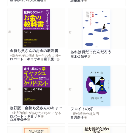
加納愛子
著
新聞
2022/08/28
中日新聞・東京新聞に著者インタビューが掲載されまし
た。「＜書く人＞やさしくつながる 『人間関係を半分降り
る』 フリーライター・鶴見済（わたる）さん（58）」
WEB
2022/08/25
日刊ゲンダイDIGITALで紹介されました。
金持ち父さんのお金の教科書
あれは何だったんだろう
─親から子に伝える一生お金に困らない考え方
岸本佐知子
著
新聞
2022/08/06
ロバート・キヨサキ
岩下慶一
著
訳
共同通信より紹介記事が配信されました。（以降、各地方紙に掲
載）
WEB
2022/07/28
論座に著者が寄稿しました。「母親の子殺しや虐待のニュ
ースに思う～「母は本能的に子を愛する」という通説への疑
問 大正時代に輸入された「母性」という物語」
改訂版 金持ち父さんのキャッシュフロー・クワドラント
フロイトの灯
─経済的自由があなたのものになる
─現代精神分析入門
ロバート・キヨサキ
著
西見奈子
著
白根美保子
新聞
訳
2022/07/27
朝日新聞夕刊「時代の栞」「「気流の鳴る音」真木悠介 1977