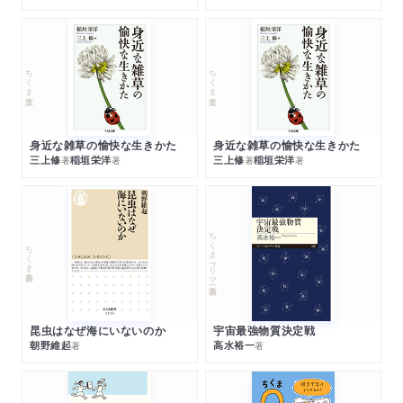
ちくま文庫
ちくま文庫
身近な雑草の愉快な生きかた
身近な雑草の愉快な生きかた
三上修
稲垣栄洋
三上修
稲垣栄洋
著
著
著
著
ちくまプリマー新書
ちくま新書
昆虫はなぜ海にいないのか
宇宙最強物質決定戦
朝野維起
高水裕一
著
著