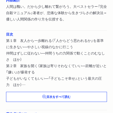
人間は醜い。だから少し離れて繋がろう。大ベストセラー『完全
自殺マニュアル』著者が、悲痛な体験から生きづらさの解決法＝
優しい人間関係の作り方を伝授する。
目次
第１章 友人から一歩離れる（「人からどう思われるか」を基準
に生きない―やさしい視線のなかに行こう
仲間はずしに従わない―仲間うちの力関係で動くことのむなし
さ ほか）
第２章 家族を開く（家族は寄りそわなくていい―距離が近いと
「嫌い」が爆発する
子どもがいなくてもいい―「子どもこそ幸せ」という最大の圧
力 ほか）
第３章 恋人をゆるめる（そもそも恋愛をしなくていい―「恋愛
目次をすべて読む
は面倒」な人が増えている
セックスも無理にしなくていい―誰もが好きなものではなかっ
た ほか）