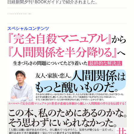
日経新聞夕刊「BOOKガイド」で紹介されました。
WEB
2022/10/31
クロワッサンオンラインで紹介されました。「気鋭の個性
スペシャルコンテンツ
派書店に聞いた、今おすすめの本。蟹ブックスがおすす
め！ この秋、読みたい 2冊」（店主・花田菜々子さん）
雑誌
2022/10/28
「プレジデント」11/18号に著者が寄稿しました。「友達は多いほ
うが幸せ―世の中の美徳は幻想だらけ 夫婦も上司部下も、疲
れる人間関係からうまく降りる方法」
WEB
2022/10/11
日経クロストレンドに著者インタビューが掲載されまし
た。
WEB
2022/10/08
東洋経済オンラインに著者インタビューが掲載されまし
た。（書き手：村田らむさん）「｢完全自殺マニュアル｣書い
た男が掴み取った天職 ―ライター鶴見済が58年の人生で