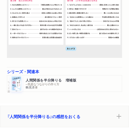
新聞
2022/09/20
新潟日報で紹介されました。（評者：雨宮処凛さん）
WEB
2022/09/16
佐賀新聞のウェブサイト Fit ECRU ONLINE「ほんまはるか
の本の引き出し」で紹介されました。（評者：本間悠さん）
（会員限定記事）
WEB
2022/09/12
ダイヤモンド・オンラインにflierによる要約が転載されま
シリーズ・関連本
した。
人間関係を半分降りる 増補版
ちくま文庫
─気楽なつながりの作り方
鶴見済
著
WEB
2022/09/10
本のひきだしにflierによる要約が転載されました。
雑誌
2022/09/06
『人間関係を半分降りる』の感想をおくる
「ダ・ヴィンチ」10月号「こんげつのブックマーク」に著者インタ
ビューが掲載されました。「人が幸せになるのも不幸せになるの