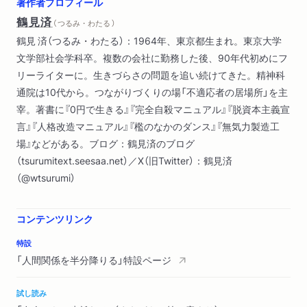
著作者プロフィール
第４章 こうすれば気楽になれる（「もうどうしようもない」と
鶴見済
（ つるみ・わたる ）
あきらめる―最後に見切った人の持つ強さ
鶴見 済（つるみ・わたる）：1964年、東京都生まれ。東京大学
怒りは一晩寝てやりすごす―時間がたてば理性が勝る ほか）
文学部社会学科卒。複数の会社に勤務した後、90年代初めにフ
リーライターに。生きづらさの問題を追い続けてきた。精神科
通院は10代から。つながりづくりの場「不適応者の居場所」を主
宰。著書に『0円で生きる』『完全自殺マニュアル』『脱資本主義宣
言』『人格改造マニュアル』『檻のなかのダンス』『無気力製造工
場』などがある。ブログ：鶴見済のブログ
（tsurumitext.seesaa.net）／X（旧Twitter）：鶴見済
（@wtsurumi）
コンテンツリンク
特設
「人間関係を半分降りる」特設ページ
試し読み