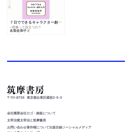
７日でできるキャラクター創作入門
─想像って役立つの？
名取佐和子
著
〒111-8755
東京都台東区蔵前2-5-3
会社概要
会社ロゴ・銘板について
太宰治賞
太宰治と筑摩書房
お問い合わせ
著作権について
出版目録
ソーシャルメディア