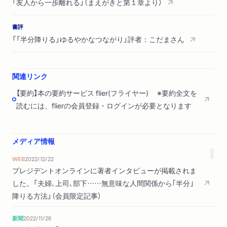
「友人から一歩離れる」（まえがきと第１章より）
書評
「「半分降りる」ゆるやかなつながり」評者：こだまさん
関連リンク
【要約】本の要約サービス flier(フライヤー) ※要約全文を
読むには、flierの会員登録・ログインが必要となります
メディア情報
WEB
2022/12/22
プレジデントオンラインに著者インタビューが掲載されま
した。「夫婦､上司､部下……無意味な人間関係から｢半分｣
降りる方法」（会員限定記事）
新聞
2022/11/26