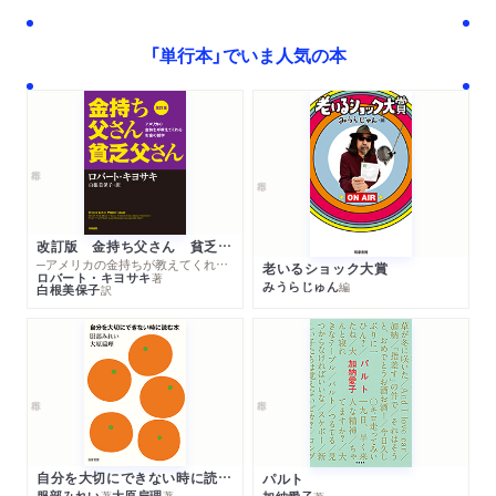
も、結局は『人間関係を半分降りる』」
「単行本」でいま人気の本
WEB
2022/09/05
論座に著者が寄稿しました。「「人間関係の形成」を目的と
する部活が異常である理由」
WEB
2022/09/02
好書好日に著者インタビューが掲載されました。「鶴見済
さん「人間関係を半分降りる」インタビュー 「距離が近い」
はいい関係か? 既存の価値観疑い、生きづらさを解消」
改訂版 金持ち父さん 貧乏父さん
─アメリカの金持ちが教えてくれるお金の哲学
老いるショック大賞
ロバート・キヨサキ
著
みうらじゅん
編
新聞
2022/09/02
白根美保子
訳
週刊読書人で紹介されました。（評者：土佐有明さん）
WEB
2022/08/29
QJWeb クイック・ジャパン ウェブに抜粋が公開されまし
た。「社会が認めるべき中高年の“ゆるい恋愛”。「もう若く
ないのに」圧力の理不尽さ」
自分を大切にできない時に読む本
パルト
服部みれい
大原扁理
著
著