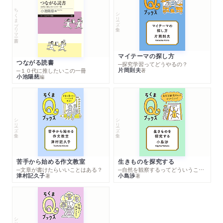
ちくまプリマー新書
シリーズ・全集
マイテーマの探し方
つながる読書
─探究学習ってどうやるの？
片岡則夫
著
─１０代に推したいこの一冊
小池陽慈
編
シリーズ・全集
シリーズ・全集
苦手から始める作文教室
生きものを探究する
─文章が書けたらいいことはある？
─自然を観察するってどういうこと？
津村記久子
小島渉
著
著
シリーズ・全集