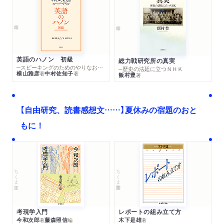
年刊 人生を輝かせるために」に著者インタビューが掲載
されました。
WEB
2022/07/27
Yahoo!ニュース オリジナル特集に著者インタビューが掲
英語のハノン 初級
載されました。「結局、人生の悩みの原因は人間関係 「生
総力戦研究所の真実
─スピーキングのためのやりなおし英文法スーパードリル
─歴史の法廷に立つＮＨＫ
きづらさ」を抱えた鶴見済が到達した「こまめにあきらめて
横山雅彦
中村佐知子
著
著
飯村豊
著
いく」境地」
新聞
2022/07/23
【自由研究、読書感想文……】夏休みの宿題のおと
毎日新聞「今週の本棚・話題の本」で紹介されました。（評
もに！
者：花田菜々子さん）
雑誌
2022/06/25
「クイック・ジャパン」161号に著者インタビューが掲載さ
ちくま文庫
ちくま学芸文庫
れました。
考現学入門
レポートの組み立て方
今和次郎
藤森照信
木下是雄
著
編
著