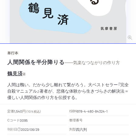
単行本
人間関係を半分降りる
——気楽なつながりの作り方
鶴見済
著
人間は醜い。だから少し離れて繋がろう。大ベストセラー『完全
自殺マニュアル』著者が、悲痛な体験から生きづらさの解決法＝
優しい人間関係の作り方を伝授する。
円
定価
ISBN
1,540
（10％税込）
978-4-480-84324-1
Cコード
整理番号
0095
四六判
刊行日
判型
2022/06/29