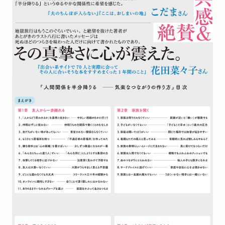
たどり着いた境地」
WEB
2022/10/07
Yahoo! の多様性応援サイト「コトナル」に著者インタビューが掲
載されました。「「みんなと違う人でいい」 生きづらさについて
30年間書き続けてたどり着いた、気楽な人間関係のススメ」
雑誌
2022/10/04
「日経TRENDY」11月号「著者の仕事の哲学」に著者インタビュー
が掲載されました。
雑誌
2022/09/28
「ちいさななかま」11月号で紹介されました。（評者：雨宮処凛
さん）
WEB
2022/09/21
OHTABOOKSTANDにこだまさんと著者の対談が掲載され
ました。「「自分の人生を肯定して生きる」こだま×鶴見済
スペシャル対談」