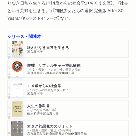
りなき日常を生きろ』『14歳からの社会学』（ちくま文庫）、『社会
という荒野を生きる。』『制服少女たちの選択 完全版 After 30
Years』（KKベストセラーズ）など。
シリーズ・関連本
ちくま文庫
終わりなき日常を生きろ
宮台真司
著
増補 サブカルチャー神話解体
ちくま文庫
─少女・音楽・マンガ・性の変容と現在
宮台真司
著
石原英樹
著
大塚明子
著
１４歳からの社会学
ちくま文庫
─これからの社会を生きる君に
宮台真司
著
人生の教科書
ちくま文庫
─［よのなかのルール］
藤原和博
著
宮台真司
著
オタク的想像力のリミット
─＜歴史・空間・交流＞から問う
宮台真司
監修
辻泉
編
岡部大介
編
伊藤瑞子
編