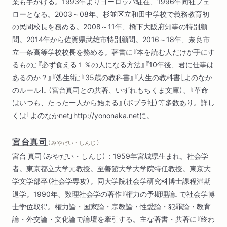
業も手がける。1993年よりヨーロッパ駐在、1996年同社フェ
ローとなる。2003～08年、杉並区立和田中学校で義務教育初
の民間校長を務める。2008～11年、橋下大阪府知事の特別顧
問。2014年から佐賀県武雄市特別顧問。2016～18年、奈良市
立一条高等学校校長を務める。著書に『本を読む人だけが手にす
るもの』『必ず食える１％の人になる方法』『10年後、君に仕事は
あるのか？』『処生術』『35歳の教科書』『人生の教科書［よのなか
のルール］』（宮台真司との共著、いずれもちくま文庫）、『革命
はいつも、たった一人から始まる』（ポプラ社）等多数あり。詳し
くは「よのなかnet」http://yononaka.netに。
宮台真司
（ みやだい・しんじ ）
宮台 真司（みやだい・しんじ）：1959年宮城県生まれ。社会学
者。東京都立大学元教授。至善館大学大学院特任教授。東京大
学文学部卒（社会学専攻）。同大学院社会学研究科博士課程満期
退学。1990年、数理社会学の著作『権力の予期理論』で社会学博
士学位取得。権力論・国家論・宗教論・性愛論・犯罪論・教育
論・外交論・文化論で論壇を牽引する。主な著書・共著に『終わ