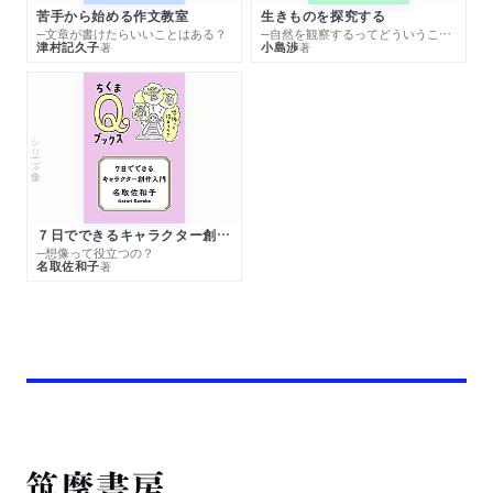
苦手から始める作文教室
生きものを探究する
─文章が書けたらいいことはある？
─自然を観察するってどういうこと？
津村記久子
小島渉
著
著
シリーズ・全集
７日でできるキャラクター創作入門
─想像って役立つの？
名取佐和子
著