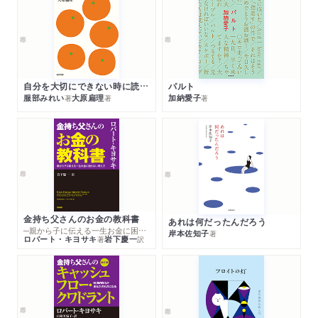
自分を大切にできない時に読む本
パルト
服部みれい
大原扁理
加納愛子
著
著
著
金持ち父さんのお金の教科書
あれは何だったんだろう
─親から子に伝える一生お金に困らない考え方
岸本佐知子
著
ロバート・キヨサキ
岩下慶一
著
訳