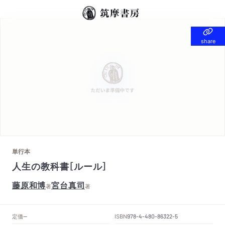
share
share
単行本
人生の教科書［ルール］
藤原和博
宮台真司
著
著
定価
ISBN
--
978-4-480-86322-5