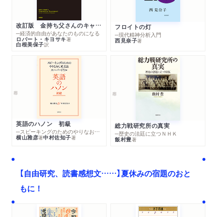
改訂版 金持ち父さんのキャッシュフロー・クワドラント
フロイトの灯
─経済的自由があなたのものになる
─現代精神分析入門
ロバート・キヨサキ
著
西見奈子
著
白根美保子
訳
英語のハノン 初級
総力戦研究所の真実
─スピーキングのためのやりなおし英文法スーパードリル
─歴史の法廷に立つＮＨＫ
横山雅彦
中村佐知子
著
著
飯村豊
著
【自由研究、読書感想文……】夏休みの宿題のおと
もに！