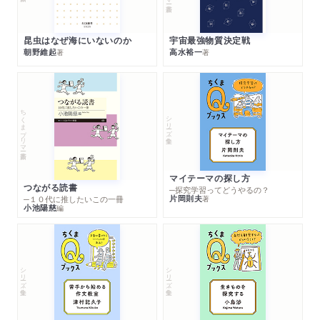
昆虫はなぜ海にいないのか
宇宙最強物質決定戦
朝野維起
高水裕一
著
著
ちくまプリマー新書
シリーズ・全集
マイテーマの探し方
つながる読書
─探究学習ってどうやるの？
片岡則夫
著
─１０代に推したいこの一冊
小池陽慈
編
シリーズ・全集
シリーズ・全集