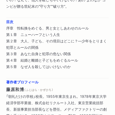
ンビが贈る世紀末の“守り方”“破り方”。
目次
序章 性転換をめぐる、男と女としあわせのルール
第１章 ニューハーフという人生
第２章 大人、子ども、その境目はどこに？―少年をとりまく
犯罪とルールの関係
第３章 あなた自身と犯罪の危ない関係
第４章 結婚と離婚と子どもをめぐるルール
第５章 なぜ人を殺してはいけないのか
著作者プロフィール
藤原和博
（ ふじはら・かずひろ ）
「朝礼だけの学校」校長。1955年東京生まれ。1978年東京大学
経済学部卒業後、株式会社リクルート入社。東京営業統括部
長、新規事業担当部長などを歴任。メディアファクトリーの創