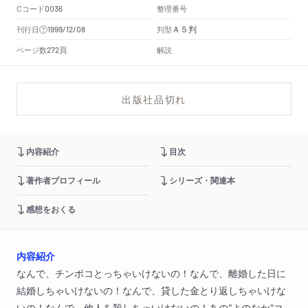
Cコード
整理番号
0036
Ａ５判
刊行日
判型
1999/12/08
頁
ページ数
解説
272
出版社品切れ
内容紹介
目次
著作者プロフィール
シリーズ・関連本
感想をおくる
内容紹介
なんで、チンポコとっちゃいけないの！なんで、離婚した日に
結婚しちゃいけないの！なんで、貸した金とり返しちゃいけな
いの！なんで、他人を殺しちゃいけないの！あの“よのなか”コ