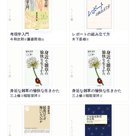
ちくま文庫
ちくま学芸文庫
考現学入門
レポートの組み立て方
今和次郎
藤森照信
木下是雄
著
編
著
ちくま文庫
ちくま文庫
身近な雑草の愉快な生きかた
身近な雑草の愉快な生きかた
三上修
稲垣栄洋
三上修
稲垣栄洋
著
著
著
著
ちくまプリマー新書
ちくま新書