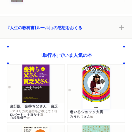
『人生の教科書［ルール］』の感想をおくる
「単行本」でいま人気の本
改訂版 金持ち父さん 貧乏父さん
─アメリカの金持ちが教えてくれるお金の哲学
老いるショック大賞
ロバート・キヨサキ
著
みうらじゅん
編
白根美保子
訳