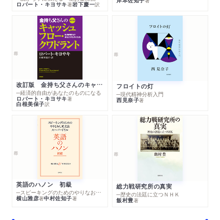
岸本佐知子
著
ロバート・キヨサキ
岩下慶一
著
訳
改訂版 金持ち父さんのキャッシュフロー・クワドラント
フロイトの灯
─経済的自由があなたのものになる
─現代精神分析入門
ロバート・キヨサキ
著
西見奈子
著
白根美保子
訳
英語のハノン 初級
総力戦研究所の真実
─スピーキングのためのやりなおし英文法スーパードリル
─歴史の法廷に立つＮＨＫ
横山雅彦
中村佐知子
著
著
飯村豊
著