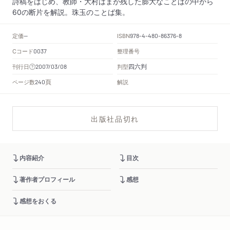
詩稿をはじめ、教師・大村はまが残した膨大なことばの中から
60の断片を解説。珠玉のことば集。
定価
ISBN
--
978-4-480-86376-8
Cコード
整理番号
0037
四六判
刊行日
判型
2007/03/08
頁
ページ数
解説
240
出版社品切れ
内容紹介
目次
著作者プロフィール
感想
感想をおくる