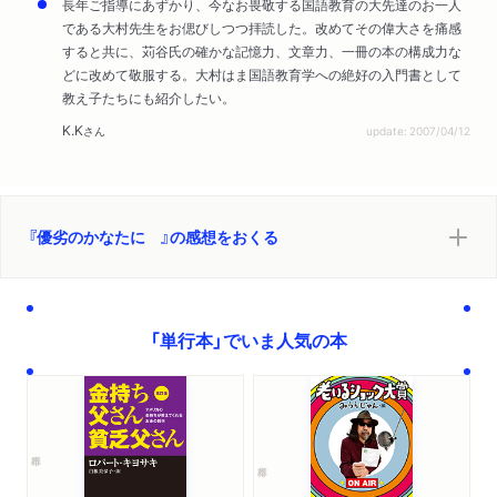
長年ご指導にあずかり、今なお畏敬する国語教育の大先達のお一人
である大村先生をお偲びしつつ拝読した。改めてその偉大さを痛感
すると共に、苅谷氏の確かな記憶力、文章力、一冊の本の構成力な
どに改めて敬服する。大村はま国語教育学への絶好の入門書として
教え子たちにも紹介したい。
K.K
さん
update: 2007/04/12
『優劣のかなたに 』の感想をおくる
「単行本」でいま人気の本