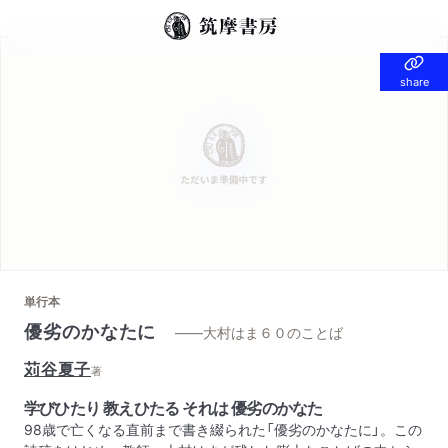
share
share
単行本
優劣のかなたに
——大村はま６０のことば
苅谷夏子
著
学びひたり 教えひたる それは 優劣のかなた
98歳で亡くなる直前まで書き綴られた「優劣のかなたに」。この