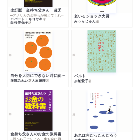
改訂版 金持ち父さん 貧乏父さん
─アメリカの金持ちが教えてくれるお金の哲学
老いるショック大賞
ロバート・キヨサキ
著
みうらじゅん
編
白根美保子
訳
自分を大切にできない時に読む本
パルト
服部みれい
大原扁理
加納愛子
著
著
著
金持ち父さんのお金の教科書
あれは何だったんだろう
─親から子に伝える一生お金に困らない考え方