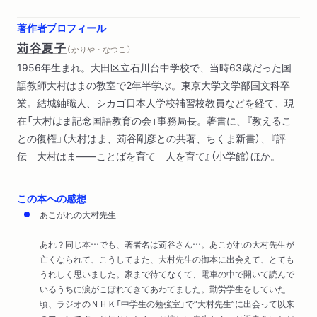
著作者プロフィール
苅谷夏子
（ かりや・なつこ ）
1956年生まれ。大田区立石川台中学校で、当時63歳だった国
語教師大村はまの教室で2年半学ぶ。東京大学文学部国文科卒
業。結城紬職人、シカゴ日本人学校補習校教員などを経て、現
在「大村はま記念国語教育の会」事務局長。著書に、『教えるこ
との復権』（大村はま、苅谷剛彦との共著、ちくま新書）、『評
伝 大村はま――ことばを育て 人を育て』（小学館）ほか。
この本への感想
あこがれの大村先生
あれ？同じ本…でも、著者名は苅谷さん…。あこがれの大村先生が
亡くなられて、こうしてまた、大村先生の御本に出会えて、とても
うれしく思いました。家まで待てなくて、電車の中で開いて読んで
いるうちに涙がこぼれてきてあわてました。勤労学生をしていた
頃、ラジオのＮＨＫ「中学生の勉強室」で“大村先生”に出会って以来