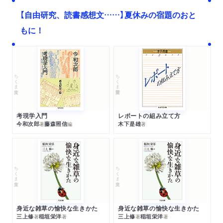
【自由研究、読書感想文……】夏休みの宿題のおと
もに！
ちくま文庫
ちくま学芸文庫
考現学入門
レポートの組み立て方
今和次郎
藤森照信
木下是雄
著
編
著
ちくま文庫
ちくま文庫
身近な雑草の愉快な生きかた
身近な雑草の愉快な生きかた
三上修
稲垣栄洋
三上修
稲垣栄洋
著
著
著
著