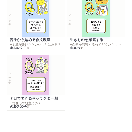
シリーズ・全集
シリーズ・全集
苦手から始める作文教室
生きものを探究する
─文章が書けたらいいことはある？
─自然を観察するってどういうこと？
津村記久子
小島渉
著
著
シリーズ・全集
７日でできるキャラクター創作入門
─想像って役立つの？
名取佐和子
著