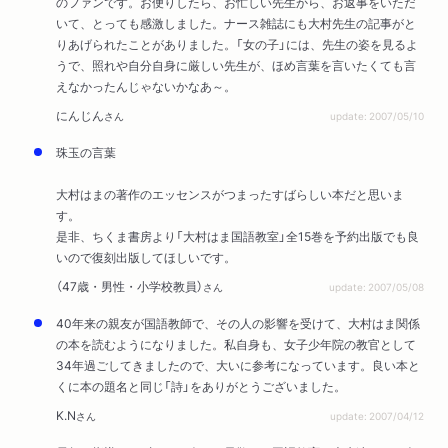
のファンです。お便りしたら、お忙しい先生から、お返事をいただ
いて、とっても感激しました。ナース雑誌にも大村先生の記事がと
りあげられたことがありました。「女の子」には、先生の姿を見るよ
うで、照れや自分自身に厳しい先生が、ほめ言葉を言いたくても言
えなかったんじゃないかなあ～。
にんじん
さん
update: 2007/05/10
珠玉の言葉
大村はまの著作のエッセンスがつまったすばらしい本だと思いま
す。
是非、ちくま書房より「大村はま国語教室」全15巻を予約出版でも良
いので復刻出版してほしいです。
（47歳・男性・小学校教員）
さん
update: 2007/05/08
40年来の親友が国語教師で、その人の影響を受けて、大村はま関係
の本を読むようになりました。私自身も、女子少年院の教官として
34年過ごしてきましたので、大いに参考になっています。良い本と
くに本の題名と同じ「詩」をありがとうございました。
K.N
さん
update: 2007/04/12