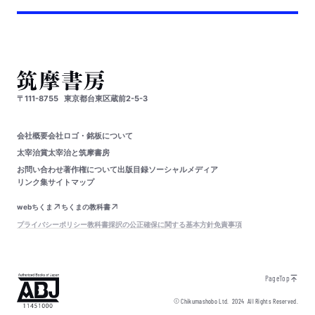
〒111-8755
東京都台東区蔵前2-5-3
会社概要
会社ロゴ・銘板について
太宰治賞
太宰治と筑摩書房
お問い合わせ
著作権について
出版目録
ソーシャルメディア
リンク集
サイトマップ
webちくま
ちくまの教科書
プライバシーポリシー
教科書採択の公正確保に関する基本方針
免責事項
PageTop
© Chikumashobo Ltd.
2024
All Rights Reserved.