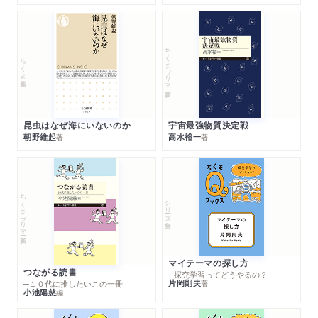
ちくまプリマー新書
ちくま新書
昆虫はなぜ海にいないのか
宇宙最強物質決定戦
朝野維起
高水裕一
著
著
ちくまプリマー新書
シリーズ・全集
マイテーマの探し方
つながる読書
─探究学習ってどうやるの？
片岡則夫
著
─１０代に推したいこの一冊
小池陽慈
編