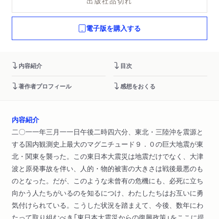
出版社品切れ
電子版を購入する
内容紹介
目次
著作者プロフィール
感想をおくる
内容紹介
二〇一一年三月一一日午後二時四六分、東北・三陸沖を震源と
する国内観測史上最大のマグニチュード９．０の巨大地震が東
北・関東を襲った。この東日本大震災は地震だけでなく、大津
波と原発事故を伴い、人的・物的被害の大きさは戦後最悪のも
のとなった。だが、このような未曾有の危機にも、必死に立ち
向かう人たちがいるのを知るにつけ、わたしたちはお互いに勇
気付けられている。こうした状況を踏まえて、今後、数年にわ
たって取り組むべき「東日本大震災からの復興政策」をここに提