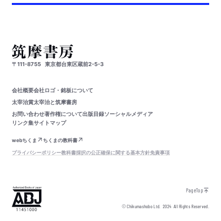
〒111-8755
東京都台東区蔵前2-5-3
会社概要
会社ロゴ・銘板について
太宰治賞
太宰治と筑摩書房
お問い合わせ
著作権について
出版目録
ソーシャルメディア
リンク集
サイトマップ
webちくま
ちくまの教科書
プライバシーポリシー
教科書採択の公正確保に関する基本方針
免責事項
PageTop
© Chikumashobo Ltd.
2024
All Rights Reserved.