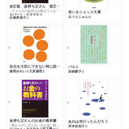
改訂版 金持ち父さん 貧乏父さん
─アメリカの金持ちが教えてくれるお金の哲学
老いるショック大賞
ロバート・キヨサキ
著
みうらじゅん
編
白根美保子
訳
自分を大切にできない時に読む本
パルト
服部みれい
大原扁理
加納愛子
著
著
著
金持ち父さんのお金の教科書
あれは何だったんだろう
─親から子に伝える一生お金に困らない考え方
岸本佐知子
著
ロバート・キヨサキ
岩下慶一
著
訳