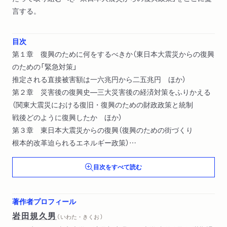
言する。
目次
第１章 復興のために何をするべきか（東日本大震災からの復興
のための「緊急対策」
推定される直接被害額は一六兆円から二五兆円 ほか）
第２章 災害後の復興史―三大災害後の経済対策をふりかえる
（関東大震災における復旧・復興のための財政政策と統制
戦後どのように復興したか ほか）
第３章 東日本大震災からの復興（復興のための街づくり
根本的改革迫られるエネルギー政策）
第４章 これからの財政金融政策（石橋財政は妥当な政策だった
目次をすべて読む
高橋財政の日銀国債引き受けはハイパー・インフレをもたらさ
なかった ほか）
著作者プロフィール
岩田規久男
（ いわた・きくお ）