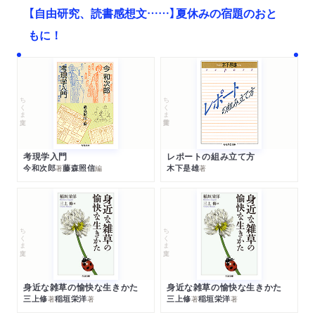
【自由研究、読書感想文……】夏休みの宿題のおと
もに！
ちくま文庫
ちくま学芸文庫
考現学入門
レポートの組み立て方
今和次郎
藤森照信
木下是雄
著
編
著
ちくま文庫
ちくま文庫
身近な雑草の愉快な生きかた
身近な雑草の愉快な生きかた
三上修
稲垣栄洋
三上修
稲垣栄洋
著
著
著
著