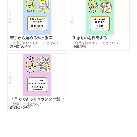
シリーズ・全集
シリーズ・全集
苦手から始める作文教室
生きものを探究する
─文章が書けたらいいことはある？
─自然を観察するってどういうこと？
津村記久子
小島渉
著
著
シリーズ・全集
７日でできるキャラクター創作入門
─想像って役立つの？
名取佐和子
著