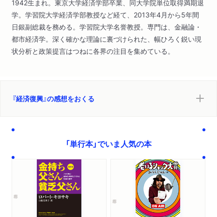
1942生まれ。東京大学経済学部卒業、同大学院単位取得満期退
学。学習院大学経済学部教授など経て、2013年4月から5年間
日銀副総裁を務める。学習院大学名誉教授。専門は、金融論・
都市経済学。深く確かな理論に裏づけられた、幅ひろく鋭い現
状分析と政策提言はつねに各界の注目を集めている。
『経済復興』の感想をおくる
「単行本」でいま人気の本