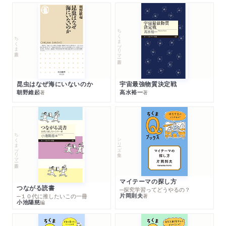
ちくまプリマー新書
ちくま新書
昆虫はなぜ海にいないのか
宇宙最強物質決定戦
朝野維起
高水裕一
著
著
ちくまプリマー新書
シリーズ・全集
マイテーマの探し方
つながる読書
─探究学習ってどうやるの？
片岡則夫
著
─１０代に推したいこの一冊
小池陽慈
編