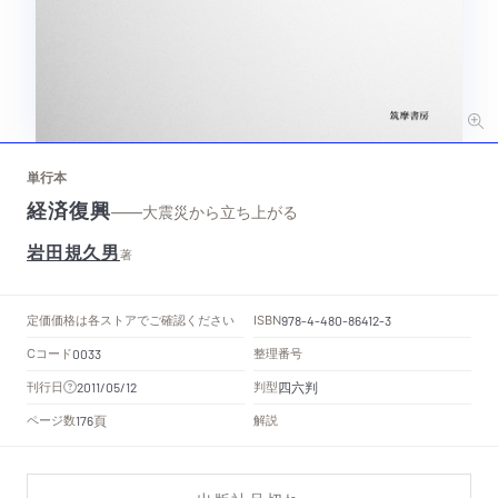
単行本
経済復興
——大震災から立ち上がる
岩田規久男
著
定価
価格は各ストアでご確認ください
ISBN
978-4-480-86412-3
Cコード
整理番号
0033
四六判
刊行日
判型
2011/05/12
頁
ページ数
解説
176