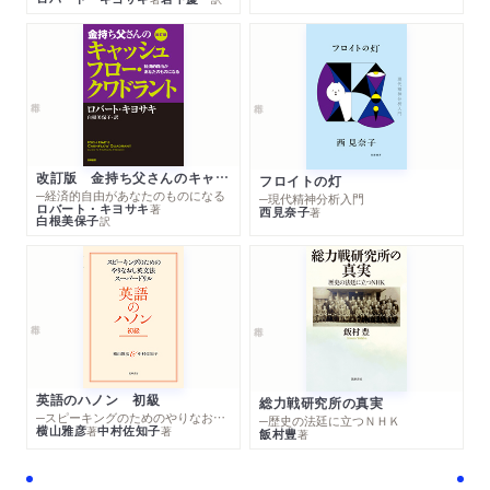
改訂版 金持ち父さんのキャッシュフロー・クワドラント
フロイトの灯
─経済的自由があなたのものになる
─現代精神分析入門
ロバート・キヨサキ
著
西見奈子
著
白根美保子
訳
英語のハノン 初級
総力戦研究所の真実
─スピーキングのためのやりなおし英文法スーパードリル
─歴史の法廷に立つＮＨＫ
横山雅彦
中村佐知子
著
著
飯村豊
著