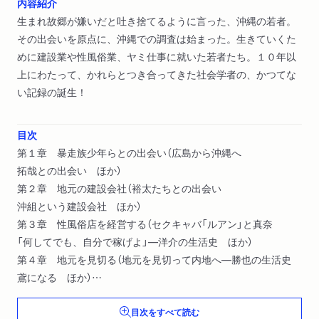
内容紹介
生まれ故郷が嫌いだと吐き捨てるように言った、沖縄の若者。
その出会いを原点に、沖縄での調査は始まった。生きていくた
めに建設業や性風俗業、ヤミ仕事に就いた若者たち。１０年以
上にわたって、かれらとつき合ってきた社会学者の、かつてな
い記録の誕生！
目次
第１章 暴走族少年らとの出会い（広島から沖縄へ
拓哉との出会い ほか）
第２章 地元の建設会社（裕太たちとの出会い
沖組という建設会社 ほか）
第３章 性風俗店を経営する（セクキャバ「ルアン」と真奈
「何してでも、自分で稼げよ」―洋介の生活史 ほか）
第４章 地元を見切る（地元を見切って内地へ―勝也の生活史
鳶になる ほか）
第５章 アジトの仲間、そして家族（家出からアジトへ―良夫の
目次をすべて読む
生活史