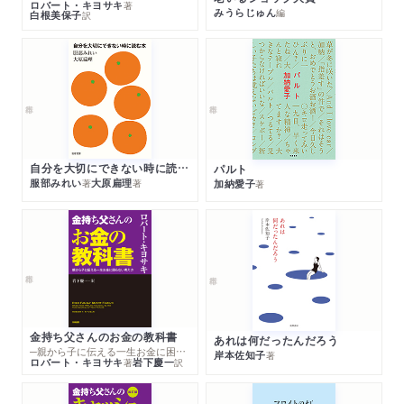
ロバート・キヨサキ
著
みうらじゅん
編
白根美保子
訳
自分を大切にできない時に読む本
パルト
服部みれい
大原扁理
加納愛子
著
著
著
金持ち父さんのお金の教科書
あれは何だったんだろう
─親から子に伝える一生お金に困らない考え方
岸本佐知子
著
ロバート・キヨサキ
岩下慶一
著
訳