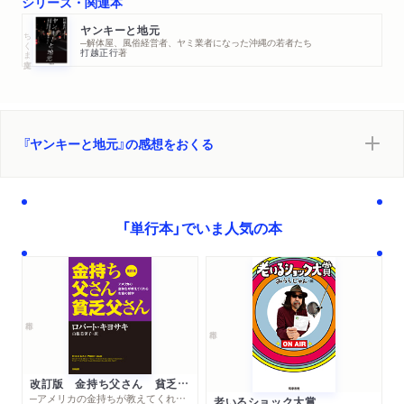
シリーズ・関連本
ヤンキーと地元
ちくま文庫
─解体屋、風俗経営者、ヤミ業者になった沖縄の若者たち
打越正行
著
『ヤンキーと地元』の感想をおくる
「単行本」でいま人気の本
改訂版 金持ち父さん 貧乏父さん
─アメリカの金持ちが教えてくれるお金の哲学
老いるショック大賞