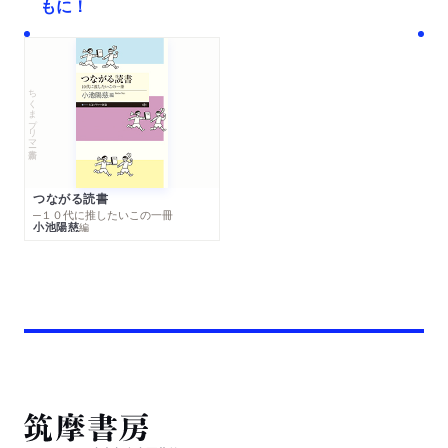
もに！
ちくまプリマー新書
つながる読書
─１０代に推したいこの一冊
小池陽慈
編