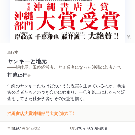
単行本
ヤンキーと地元
——解体屋、風俗経営者、ヤミ業者になった沖縄の若者たち
打越正行
著
沖縄のヤンキーたちはどのような現実を生きているのか。暴走
族の若者たちとのつき合いに始まり、一〇年以上にわたって調
査をしてきた社会学者がその実態を描く。
沖縄書店大賞沖縄部門大賞（第六回）
円
定価
ISBN
1,980
（10％税込）
978-4-480-86465-9