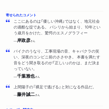
寄せられたコメント
ここにあるのは「優しい沖縄」ではなく、地元社会
の過酷な掟である。 パシリから始まり、10年とい
う歳月をかけた、驚愕のエスノグラフィー
岸政彦
──
さん
バイクのうなり、工事現場の音、キャバクラの笑
い、深夜のコンビニ前のささやき。 本書を満たす
音をどう聞き取るのが「正しい」のかは、まだ決ま
っていない。
千葉雅也
──
さん
上間陽子の『裸足で逃げる』と対になる作品だ。
藤井誠二
──
さん