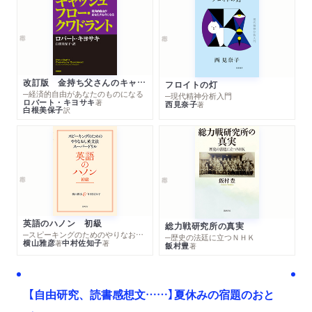
改訂版 金持ち父さんのキャッシュフロー・クワドラント
フロイトの灯
─経済的自由があなたのものになる
─現代精神分析入門
ロバート・キヨサキ
著
西見奈子
著
白根美保子
訳
英語のハノン 初級
総力戦研究所の真実
─スピーキングのためのやりなおし英文法スーパードリル
─歴史の法廷に立つＮＨＫ
横山雅彦
中村佐知子
著
著
飯村豊
著
【自由研究、読書感想文……】夏休みの宿題のおと