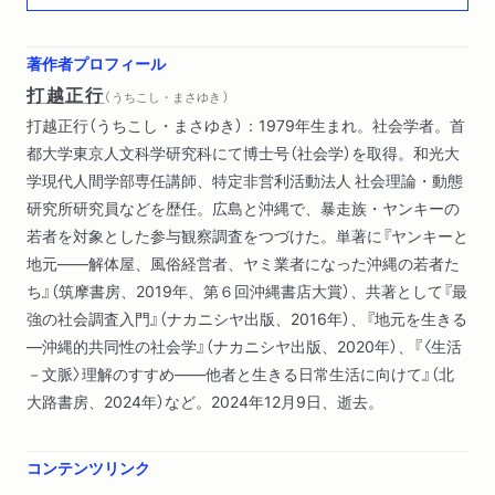
「自分、親いないんっすよ」―良哉の生活史 ほか）
著作者プロフィール
打越正行
（ うちこし・まさゆき ）
打越正行（うちこし・まさゆき）：1979年生まれ。社会学者。首
都大学東京人文科学研究科にて博士号（社会学）を取得。和光大
学現代人間学部専任講師、特定非営利活動法人 社会理論・動態
研究所研究員などを歴任。広島と沖縄で、暴走族・ヤンキーの
若者を対象とした参与観察調査をつづけた。単著に『ヤンキーと
地元――解体屋、風俗経営者、ヤミ業者になった沖縄の若者た
ち』（筑摩書房、2019年、第６回沖縄書店大賞）、共著として『最
強の社会調査入門』（ナカニシヤ出版、2016年）、『地元を生きる
―沖縄的共同性の社会学』（ナカニシヤ出版、2020年）、『〈生活
－文脈〉理解のすすめ――他者と生きる日常生活に向けて』（北
大路書房、2024年）など。2024年12月9日、逝去。
コンテンツリンク