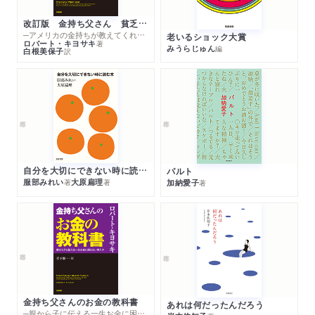
改訂版 金持ち父さん 貧乏父さん
─アメリカの金持ちが教えてくれるお金の哲学
老いるショック大賞
ロバート・キヨサキ
著
みうらじゅん
編
白根美保子
訳
自分を大切にできない時に読む本
パルト
服部みれい
大原扁理
加納愛子
著
著
著
金持ち父さんのお金の教科書
あれは何だったんだろう
─親から子に伝える一生お金に困らない考え方