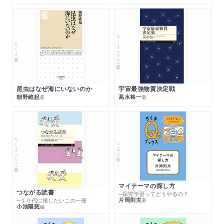
ちくまプリマー新書
ちくま新書
昆虫はなぜ海にいないのか
宇宙最強物質決定戦
朝野維起
高水裕一
著
著
ちくまプリマー新書
シリーズ・全集
マイテーマの探し方
つながる読書
─探究学習ってどうやるの？
片岡則夫
著
─１０代に推したいこの一冊
小池陽慈
編