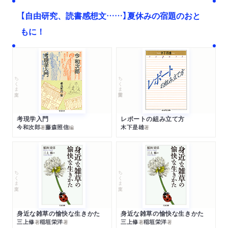
【自由研究、読書感想文……】夏休みの宿題のおと
もに！
ちくま文庫
ちくま学芸文庫
考現学入門
レポートの組み立て方
今和次郎
藤森照信
木下是雄
著
編
著
ちくま文庫
ちくま文庫
身近な雑草の愉快な生きかた
身近な雑草の愉快な生きかた
三上修
稲垣栄洋
三上修
稲垣栄洋
著
著
著
著