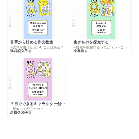
シリーズ・全集
シリーズ・全集
苦手から始める作文教室
生きものを探究する
─文章が書けたらいいことはある？
─自然を観察するってどういうこと？
津村記久子
小島渉
著
著
シリーズ・全集
７日でできるキャラクター創作入門
─想像って役立つの？
名取佐和子
著