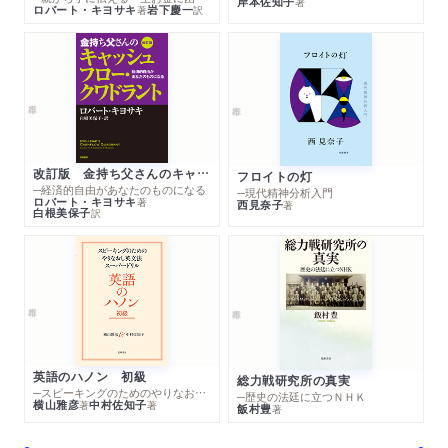
岸本佐知子
著
ロバート・キヨサキ
岩下慶一
著
訳
改訂版 金持ち父さんのキャッシュフロー・クワドラント
フロイトの灯
─経済的自由があなたのものになる
─現代精神分析入門
ロバート・キヨサキ
著
西見奈子
著
白根美保子
訳
英語のハノン 初級
総力戦研究所の真実
─スピーキングのためのやりなおし英文法スーパードリル
─歴史の法廷に立つＮＨＫ
横山雅彦
中村佐知子
著
著
飯村豊
著