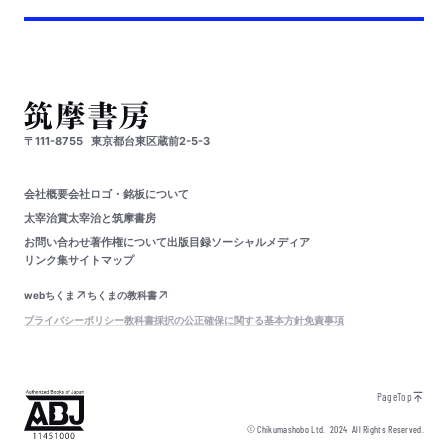
〒111-8755
東京都台東区蔵前2-5-3
会社概要
会社ロゴ・銘板について
太宰治賞
太宰治と筑摩書房
お問い合わせ
著作権について
出版目録
ソーシャルメディア
リンク集
サイトマップ
webちくま
ちくまの教科書
プライバシーポリシー
教科書採択の公正確保に関する基本方針
免責事項
PageTop
© Chikumashobo Ltd.
2024
All Rights Reserved.