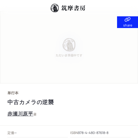
share
share
単行本
中古カメラの逆襲
赤瀬川原平
著
定価
ISBN
--
978-4-480-87618-8