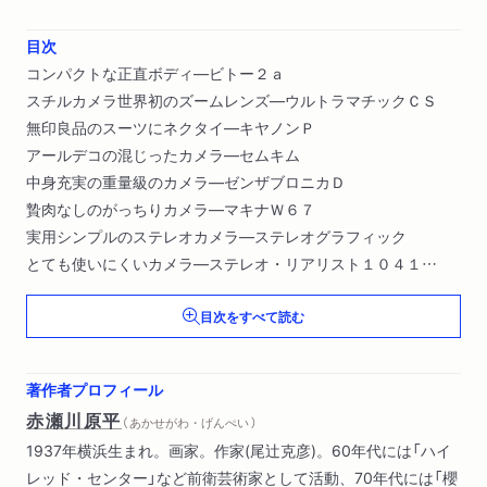
目次
コンパクトな正直ボディ―ビトー２ａ
スチルカメラ世界初のズームレンズ―ウルトラマチックＣＳ
無印良品のスーツにネクタイ―キヤノンＰ
アールデコの混じったカメラ―セムキム
中身充実の重量級のカメラ―ゼンザブロニカＤ
贄肉なしのがっちりカメラ―マキナＷ６７
実用シンプルのステレオカメラ―ステレオグラフィック
とても使いにくいカメラ―ステレオ・リアリスト１０４１
香道へ誘うステレオカメラ―ステレオ・ゴーモン
目次をすべて読む
じつにムダのない工夫のカメラ―ビューマスター・パーソナル
〔ほか〕
著作者プロフィール
赤瀬川原平
（ あかせがわ・げんぺい ）
1937年横浜生まれ。画家。作家(尾辻克彦)。60年代には「ハイ
レッド・センター」など前衛芸術家として活動、70年代には「櫻