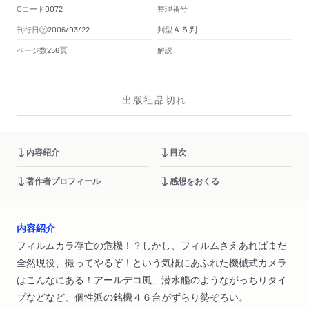
Cコード
整理番号
0072
Ａ５判
刊行日
判型
2006/03/22
頁
ページ数
解説
256
出版社品切れ
内容紹介
目次
著作者プロフィール
感想をおくる
内容紹介
フィルムカラ存亡の危機！？しかし、フィルムさえあればまだ
全然現役、撮ってやるぞ！という気概にあふれた機械式カメラ
はこんなにある！アールデコ風、潜水艦のようながっちりタイ
プなどなど、個性派の銘機４６台がずらり勢ぞろい。