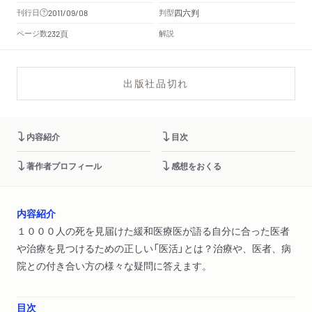
四六判
刊行日
判型
2011/09/08
頁
ページ数
解説
232
出版社品切れ
内容紹介
目次
著作者プロフィール
感想をおくる
内容紹介
１０００人の死を見届けた緩和医療医が語る自分に合った医者
や治療を見つけるための正しい「医活」とは？治療や、医者、病
院との付き合い方の様々な疑問に答えます。
目次