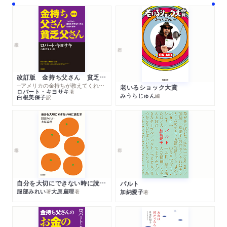
改訂版 金持ち父さん 貧乏父さん
─アメリカの金持ちが教えてくれるお金の哲学
老いるショック大賞
ロバート・キヨサキ
著
みうらじゅん
編
白根美保子
訳
自分を大切にできない時に読む本
パルト
服部みれい
大原扁理
加納愛子
著
著
著