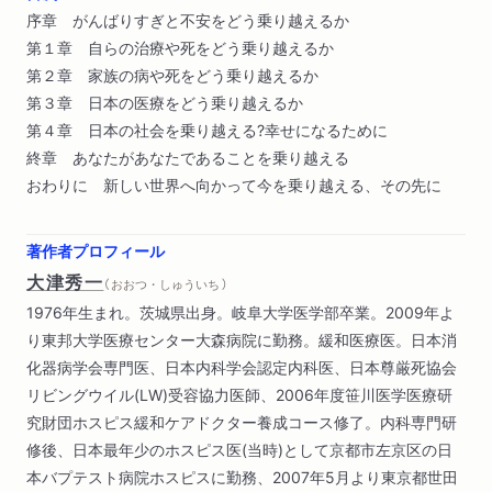
序章 がんばりすぎと不安をどう乗り越えるか
第１章 自らの治療や死をどう乗り越えるか
第２章 家族の病や死をどう乗り越えるか
第３章 日本の医療をどう乗り越えるか
第４章 日本の社会を乗り越える?幸せになるために
終章 あなたがあなたであることを乗り越える
おわりに 新しい世界へ向かって今を乗り越える、その先に
著作者プロフィール
大津秀一
（ おおつ・しゅういち ）
1976年生まれ。茨城県出身。岐阜大学医学部卒業。2009年よ
り東邦大学医療センター大森病院に勤務。緩和医療医。日本消
化器病学会専門医、日本内科学会認定内科医、日本尊厳死協会
リビングウイル(LW)受容協力医師、2006年度笹川医学医療研
究財団ホスピス緩和ケアドクター養成コース修了。内科専門研
修後、日本最年少のホスピス医(当時)として京都市左京区の日
本バプテスト病院ホスピスに勤務、2007年5月より東京都世田