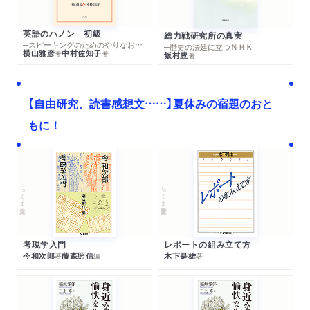
英語のハノン 初級
総力戦研究所の真実
─スピーキングのためのやりなおし英文法スーパードリル
─歴史の法廷に立つＮＨＫ
横山雅彦
中村佐知子
著
著
飯村豊
著
【自由研究、読書感想文……】夏休みの宿題のおと
もに！
ちくま文庫
ちくま学芸文庫
考現学入門
レポートの組み立て方
今和次郎
藤森照信
木下是雄
著
編
著