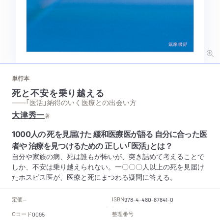
単行本
死と不安を乗り越える
——「医活」納得のいく医療との出会い方
大津秀一
著
1000人の 死を見届けた 緩和医療医が語る 自分に合った医
者や 治療を見つけるための 正しい「医活」とは？
自分や家族の病、死は誰もが怖いが、突き詰めて考えることで
しか、不安は乗り越えられない。一〇〇〇人以上の死を見届け
たホスピス医が、医療と死にまつわる疑問に答える。
定価
ISBN
--
978-4-480-87841-0
Cコード
整理番号
0095