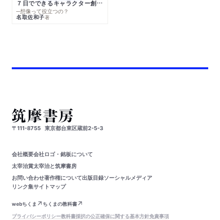
７日でできるキャラクター創作入門
─想像って役立つの？
名取佐和子
著
〒111-8755
東京都台東区蔵前2-5-3
会社概要
会社ロゴ・銘板について
太宰治賞
太宰治と筑摩書房
お問い合わせ
著作権について
出版目録
ソーシャルメディア
リンク集
サイトマップ
webちくま
ちくまの教科書
プライバシーポリシー
教科書採択の公正確保に関する基本方針
免責事項