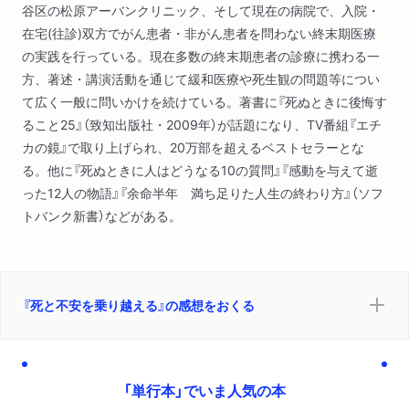
谷区の松原アーバンクリニック、そして現在の病院で、入院・
在宅(往診)双方でがん患者・非がん患者を問わない終末期医療
の実践を行っている。現在多数の終末期患者の診療に携わる一
方、著述・講演活動を通じて緩和医療や死生観の問題等につい
て広く一般に問いかけを続けている。著書に『死ぬときに後悔す
ること25』（致知出版社・2009年）が話題になり、TV番組『エチ
カの鏡』で取り上げられ、20万部を超えるベストセラーとな
る。他に『死ぬときに人はどうなる10の質問』『感動を与えて逝
った12人の物語』『余命半年 満ち足りた人生の終わり方』（ソフ
トバンク新書）などがある。
『死と不安を乗り越える』の感想をおくる
「単行本」でいま人気の本