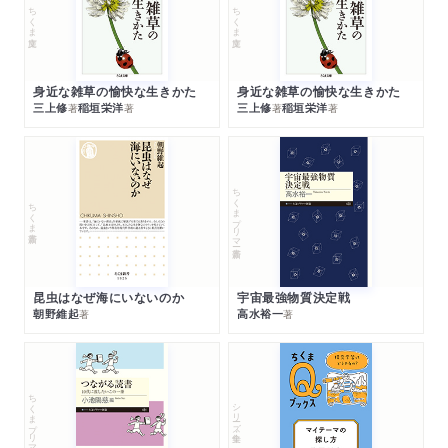
ちくま文庫
ちくま文庫
身近な雑草の愉快な生きかた
身近な雑草の愉快な生きかた
三上修
稲垣栄洋
三上修
稲垣栄洋
著
著
著
著
ちくまプリマー新書
ちくま新書
昆虫はなぜ海にいないのか
宇宙最強物質決定戦
朝野維起
高水裕一
著
著
ちくまプリマー新書
シリーズ・全集