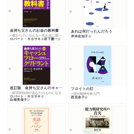
金持ち父さんのお金の教科書
あれは何だったんだろう
─親から子に伝える一生お金に困らない考え方
岸本佐知子
著
ロバート・キヨサキ
岩下慶一
著
訳
改訂版 金持ち父さんのキャッシュフロー・クワドラント
フロイトの灯
─経済的自由があなたのものになる
─現代精神分析入門
ロバート・キヨサキ
著
西見奈子
著
白根美保子
訳