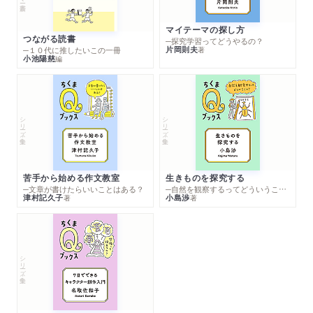
マイテーマの探し方
つながる読書
─探究学習ってどうやるの？
片岡則夫
著
─１０代に推したいこの一冊
小池陽慈
編
シリーズ・全集
シリーズ・全集
苦手から始める作文教室
生きものを探究する
─文章が書けたらいいことはある？
─自然を観察するってどういうこと？
津村記久子
小島渉
著
著
シリーズ・全集