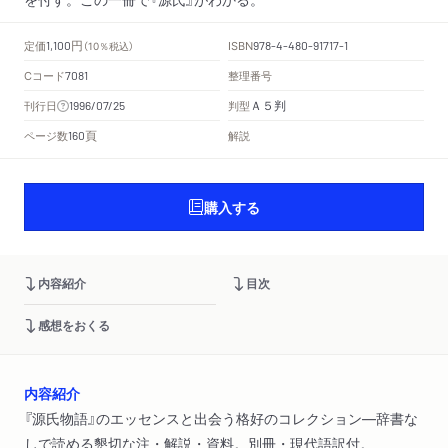
円
定価
ISBN
1,100
（10％税込）
978-4-480-91717-1
Cコード
整理番号
7081
Ａ５判
刊行日
判型
1996/07/25
頁
ページ数
解説
160
購入する
内容紹介
目次
感想をおくる
内容紹介
『源氏物語』のエッセンスと出会う格好のコレクション―辞書な
しで読める懇切な注・解説・資料。別冊・現代語訳付。