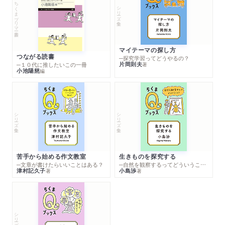
ちくまプリマー新書
シリーズ・全集
マイテーマの探し方
つながる読書
─探究学習ってどうやるの？
片岡則夫
著
─１０代に推したいこの一冊
小池陽慈
編
シリーズ・全集
シリーズ・全集
苦手から始める作文教室
生きものを探究する
─文章が書けたらいいことはある？
─自然を観察するってどういうこと？
津村記久子
小島渉
著
著
シリーズ・全集