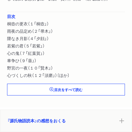
目次
桐壺の更衣（１「桐壺」）
雨夜の品定め（２「帚木」）
隈なき月影（４「夕顔」）
若紫の君（５「若紫」）
心の鬼（７「紅葉賀」）
車争ひ（９「葵」）
野宮の一夜（１０「賢木」）
心づくしの秋（１２「須磨」）〔ほか〕
目次をすべて読む
『源氏物語読本』の感想をおくる