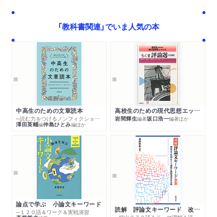
「教科書関連」でいま人気の本
中高生のための文章読本
高校生のための現代思想エッセンス ちくま評論選 三訂版
─読む力をつけるノンフィクション選
岩間輝生
坂口浩一
編著
編著
ほか
澤田英輔
仲島ひとみ
編
編
ほか
論点で学ぶ 小論文キーワード
読解 評論文キーワード 改訂版
─１２０語＆ワーク＆実戦演習