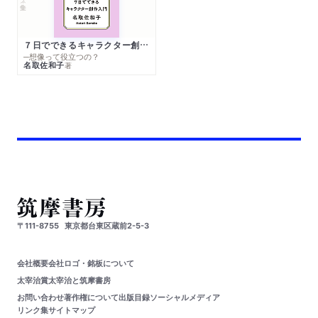
７日でできるキャラクター創作入門
─想像って役立つの？
名取佐和子
著
〒111-8755
東京都台東区蔵前2-5-3
会社概要
会社ロゴ・銘板について
太宰治賞
太宰治と筑摩書房
お問い合わせ
著作権について
出版目録
ソーシャルメディア
リンク集
サイトマップ