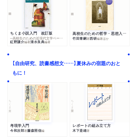
ちくま小説入門 改訂版
高校生のための哲学・思想入門 哲学の名著セレクション
─高校生のための近現代文学ベーシック
竹田青嗣
西研
著
編著
ほか
紅野謙介
清水良典
編著
編著
【自由研究、読書感想文……】夏休みの宿題のおと
もに！
ちくま文庫
ちくま学芸文庫
考現学入門
レポートの組み立て方
今和次郎
藤森照信
木下是雄
著
編
著