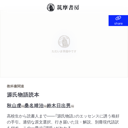
share
share
教科書関連
源氏物語読本
秋山虔
桑名靖治
鈴木日出男
編
編
編
高校生から読書人まで――『源氏物語』のエッセンスに誘う格好
の手引。適切な原文選択、行き届いた注・解説、別冊現代語訳
を付す。この一冊で『源氏』がわかる。