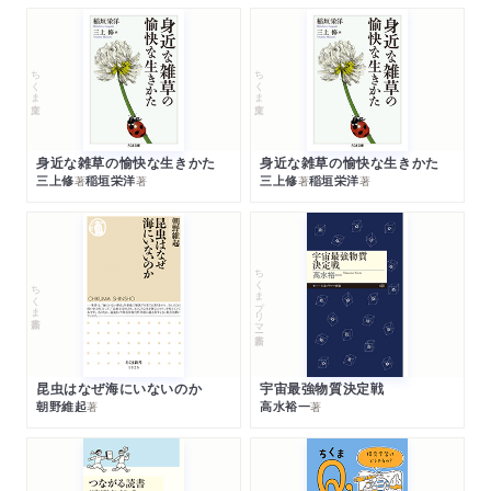
ちくま文庫
ちくま文庫
身近な雑草の愉快な生きかた
身近な雑草の愉快な生きかた
三上修
稲垣栄洋
三上修
稲垣栄洋
著
著
著
著
ちくまプリマー新書
ちくま新書
昆虫はなぜ海にいないのか
宇宙最強物質決定戦
朝野維起
高水裕一
著
著