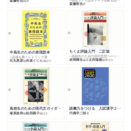
─頻出２７０語＆テーマ理解＆読解演習５４題
斎藤哲也
編著
斎藤哲也
著
ちくま評論入門 二訂版
中高生のための表現読本
─高校生のための現代思想ベーシック
─語感を磨くレトリック選
岩間輝生
太田瑞穂
編著
編著
ほか
石丸恵彦
向坂くじら
編
編
ほか
高校生のための現代文ガイダンス ちくま評論文の読み方 改訂版
語彙力をつける 入試漢字２６００
塚原政和
松田顕子
円満字二郎
編
編
ほか
著