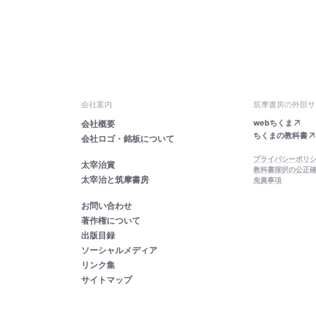
会社案内
筑摩書房の外部サ
webちくま
会社概要
ちくまの教科書
会社ロゴ・銘板について
プライバシーポリ
太宰治賞
教科書採択の公正
太宰治と筑摩書房
免責事項
お問い合わせ
著作権について
出版目録
ソーシャルメディア
リンク集
サイトマップ