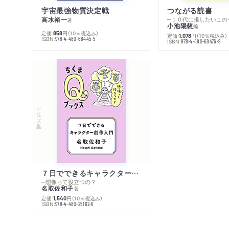
宇宙最強物質決定戦
つながる読書
高水裕一
─１０代に推したいこの
著
小池陽慈
編
定価:
円
（10％税込み）
858
定価:
円
（10％税込み）
1,078
ISBN:
978-4-480-68445-5
ISBN:
978-4-480-68476-9
シリーズ・全集
７日でできるキャラクター創作入門
─想像って役立つの？
名取佐和子
著
定価:
円
（10％税込み）
1,540
ISBN:
978-4-480-25162-6