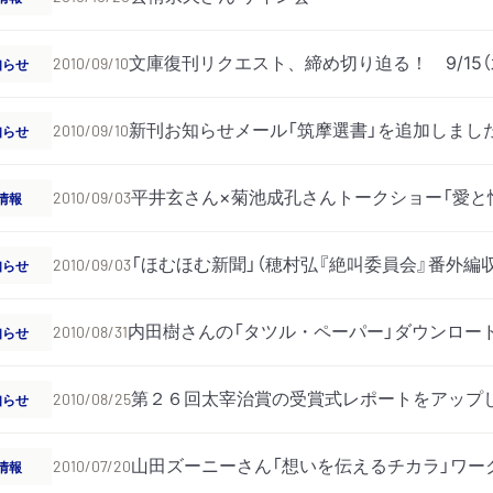
文庫復刊リクエスト、締め切り迫る！ 9/15（
知らせ
2010/09/10
新刊お知らせメール「筑摩選書」を追加しまし
知らせ
2010/09/10
平井玄さん×菊池成孔さんトークショー「愛と
情報
2010/09/03
「ほむほむ新聞」（穂村弘『絶叫委員会』番外編
知らせ
2010/09/03
内田樹さんの「タツル・ペーパー」ダウンロー
知らせ
2010/08/31
第２６回太宰治賞の受賞式レポートをアップ
知らせ
2010/08/25
山田ズーニーさん「想いを伝えるチカラ」ワー
情報
2010/07/20