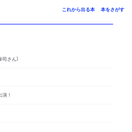
これから出る本
本をさがす
泰司さん）
出演！