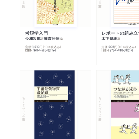
考現学入門
レポートの組み立
今和次郎
藤森照信
木下是雄
著
編
著
定価:
円
（10％税込み）
定価:
円
（10％税込み）
1,210
902
ISBN:
ISBN:
978-4-480-02115-1
978-4-480-08121-6
ちくまプリマー新書
ちくまプリマー新書