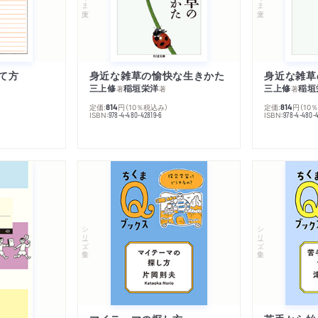
て方
身近な雑草の愉快な生きかた
身近な雑草
三上修
稲垣栄洋
三上修
稲垣
著
著
著
定価:
円
（10％税込み）
定価:
円
（10
814
814
ISBN:
ISBN:
978-4-480-42819-6
978-4-480-
シリーズ・全集
シリーズ・全集