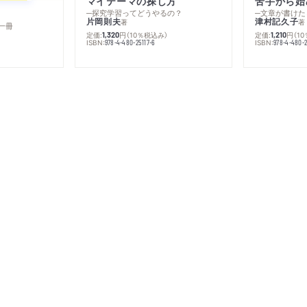
マイテーマの探し方
苦手から始
─探究学習ってどうやるの？
─文章が書けた
片岡則夫
津村記久子
著
著
一冊
定価:
円
（10％税込み）
定価:
円
（1
1,320
1,210
ISBN:
ISBN:
978-4-480-25117-6
978-4-480-2