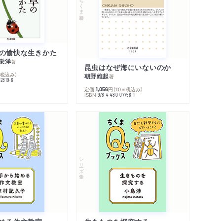
ちくま新書
の愉快な生きかた
栄洋
著
昆虫はなぜ海にいないのか
％税込み）
朝野維起
著
42819-6
定価:
円
（10％税込み）
1,056
ISBN:
978-4-480-07756-1
シリーズ・全集