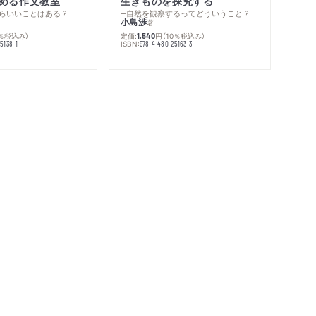
める作文教室
生きものを探究する
らいいことはある？
─自然を観察するってどういうこと？
小島渉
著
0％税込み）
定価:
円
（10％税込み）
1,540
ISBN:
5138-1
978-4-480-25163-3