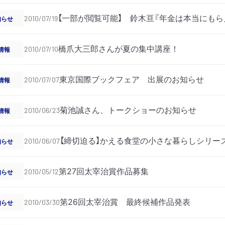
【一部が閲覧可能】 鈴木亘『年金は本当にもら
知らせ
2010/07/19
橋爪大三郎さんが夏の集中講座！
情報
2010/07/10
東京国際ブックフェア 出展のお知らせ
情報
2010/07/07
菊池誠さん、トークショーのお知らせ
情報
2010/06/23
【締切迫る】かえる食堂の小さな暮らしシリー
知らせ
2010/06/07
第27回太宰治賞作品募集
知らせ
2010/05/12
第26回太宰治賞 最終候補作品発表
知らせ
2010/03/30