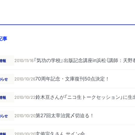
記事
『気功の学校』出版記念講座in浜松（講師：天野
情報
2010/11/16
70周年記念・文庫復刊50点決定！
知らせ
2010/10/26
鈴木亘さんが「ニコ生トークセッション」に生
情報
2010/10/22
第27回太宰治賞〆切迫る！
知らせ
2010/10/20
玄侑宗久さん サイン会
情報
2010/10/20