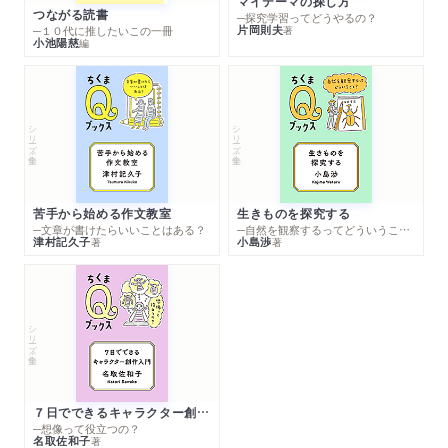
マイテーマの探し方
つながる読書
─探究学習ってどうやるの？
片岡則夫
著
─１０代に推したいこの一冊
小池陽慈
編
シリーズ・全集
シリーズ・全集
苦手から始める作文教室
生きものを探究する
─文章が書けたらいいことはある？
─自然を観察するってどういうこと？
津村記久子
小島渉
著
著
シリーズ・全集
７日でできるキャラクター創作入門
─想像って役立つの？
名取佐和子
著