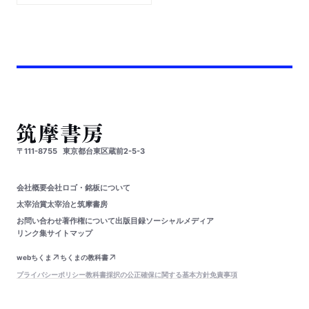
〒111-8755
東京都台東区蔵前2-5-3
会社概要
会社ロゴ・銘板について
太宰治賞
太宰治と筑摩書房
お問い合わせ
著作権について
出版目録
ソーシャルメディア
リンク集
サイトマップ
webちくま
ちくまの教科書
プライバシーポリシー
教科書採択の公正確保に関する基本方針
免責事項