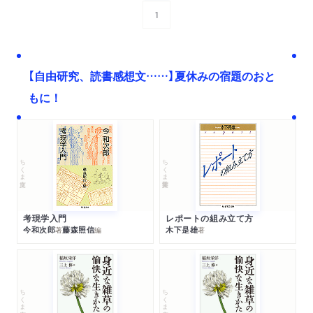
1
次へ
【自由研究、読書感想文……】夏休みの宿題のおと
もに！
ちくま文庫
ちくま学芸文庫
考現学入門
レポートの組み立て方
今和次郎
藤森照信
木下是雄
著
編
著
ちくま文庫
ちくま文庫