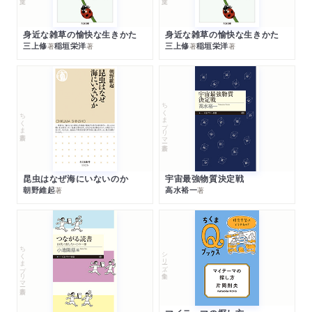
身近な雑草の愉快な生きかた
身近な雑草の愉快な生きかた
三上修
稲垣栄洋
三上修
稲垣栄洋
著
著
著
著
ちくまプリマー新書
ちくま新書
昆虫はなぜ海にいないのか
宇宙最強物質決定戦
朝野維起
高水裕一
著
著
ちくまプリマー新書
シリーズ・全集