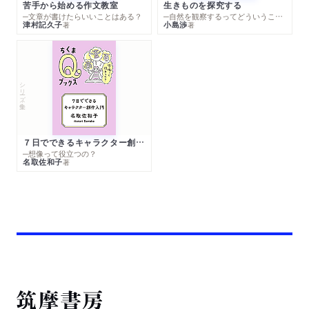
苦手から始める作文教室
生きものを探究する
─文章が書けたらいいことはある？
─自然を観察するってどういうこと？
津村記久子
小島渉
著
著
シリーズ・全集
７日でできるキャラクター創作入門
─想像って役立つの？
名取佐和子
著