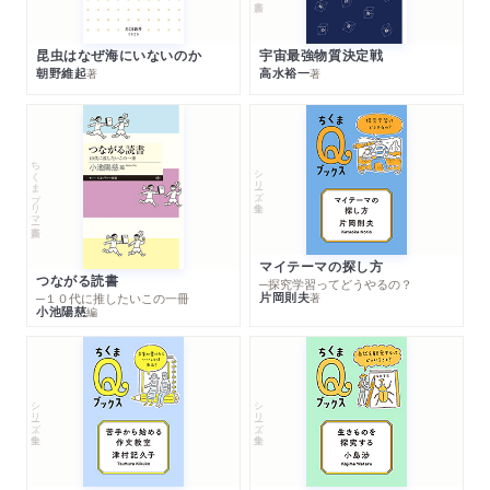
昆虫はなぜ海にいないのか
宇宙最強物質決定戦
朝野維起
高水裕一
著
著
ちくまプリマー新書
シリーズ・全集
マイテーマの探し方
つながる読書
─探究学習ってどうやるの？
片岡則夫
著
─１０代に推したいこの一冊
小池陽慈
編
シリーズ・全集
シリーズ・全集