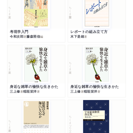
ちくま文庫
ちくま学芸文庫
考現学入門
レポートの組み立て方
今和次郎
藤森照信
木下是雄
著
編
著
ちくま文庫
ちくま文庫
身近な雑草の愉快な生きかた
身近な雑草の愉快な生きかた
三上修
稲垣栄洋
三上修
稲垣栄洋
著
著
著
著
ちくまプリマー新書
ちくま新書