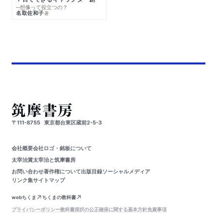
─想像って役立つの？
名取佐和子
著
〒111-8755
東京都台東区蔵前2-5-3
会社概要
会社ロゴ・銘板について
太宰治賞
太宰治と筑摩書房
お問い合わせ
著作権について
出版目録
ソーシャルメディア
リンク集
サイトマップ
webちくま
ちくまの教科書
プライバシーポリシー
教科書採択の公正確保に関する基本方針
免責事項