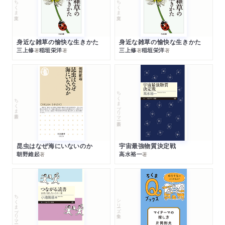
ちくま文庫
ちくま文庫
身近な雑草の愉快な生きかた
身近な雑草の愉快な生きかた
三上修
稲垣栄洋
三上修
稲垣栄洋
著
著
著
著
ちくまプリマー新書
ちくま新書
昆虫はなぜ海にいないのか
宇宙最強物質決定戦
朝野維起
高水裕一
著
著
ちくまプリマー新書
シリーズ・全集