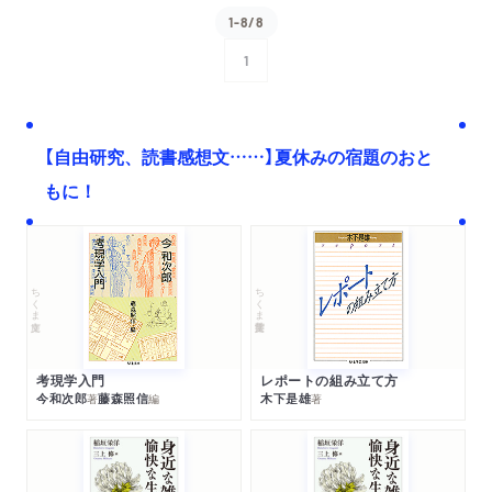
1-8/8
1
次へ
【自由研究、読書感想文……】夏休みの宿題のおと
もに！
ちくま文庫
ちくま学芸文庫
考現学入門
レポートの組み立て方
今和次郎
藤森照信
木下是雄
著
編
著