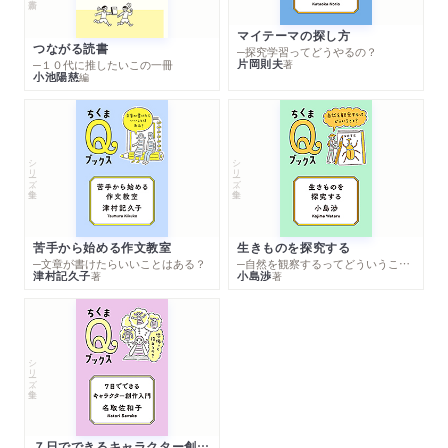
マイテーマの探し方
つながる読書
─探究学習ってどうやるの？
片岡則夫
著
─１０代に推したいこの一冊
小池陽慈
編
シリーズ・全集
シリーズ・全集
苦手から始める作文教室
生きものを探究する
─文章が書けたらいいことはある？
─自然を観察するってどういうこと？
津村記久子
小島渉
著
著
シリーズ・全集
７日でできるキャラクター創作入門