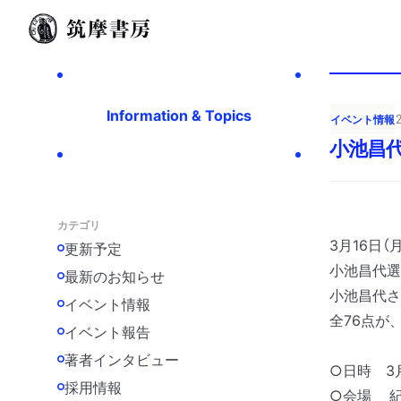
Information & Topics
イベント情報
小池昌
カテゴリ
3月16日
更新予定
小池昌代選
最新のお知らせ
小池昌代さ
イベント情報
全76点が
イベント報告
著者インタビュー
○日時 3月
採用情報
○会場 紀