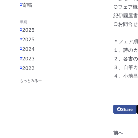
寄稿
○フェア概
紀伊國屋書
年別
○お問合せ 0
2026
2025
＊フェア期
2024
１、詩のカ
2023
２、各書の
３、自筆カ
2022
４、小池昌
もっとみる
Share
前へ