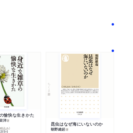
！
ちくま新書
の愉快な生きかた
栄洋
著
昆虫はなぜ海にいないのか
％税込み）
朝野維起
著
42819-6