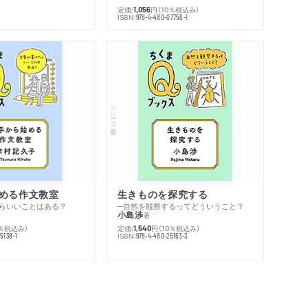
定価:
円
（10％税込み）
1,056
ISBN:
978-4-480-07756-1
シリーズ・全集
める作文教室
生きものを探究する
らいいことはある？
─自然を観察するってどういうこと？
小島渉
著
0％税込み）
定価:
円
（10％税込み）
1,540
ISBN:
5138-1
978-4-480-25163-3