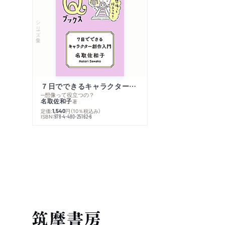
シリーズ・全集
７日でできるキャラクター創作入門
─想像って役立つの？
名取佐和子
著
定価:
円
（10％税込み）
1,540
ISBN:
978-4-480-25162-6