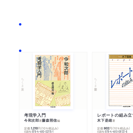
ちくま文庫
ちくま学芸文庫
考現学入門
レポートの組み立
今和次郎
藤森照信
木下是雄
著
編
著
定価:
円
（10％税込み）
定価:
円
（10％税込み）
1,210
902
ISBN:
ISBN:
978-4-480-02115-1
978-4-480-08121-6