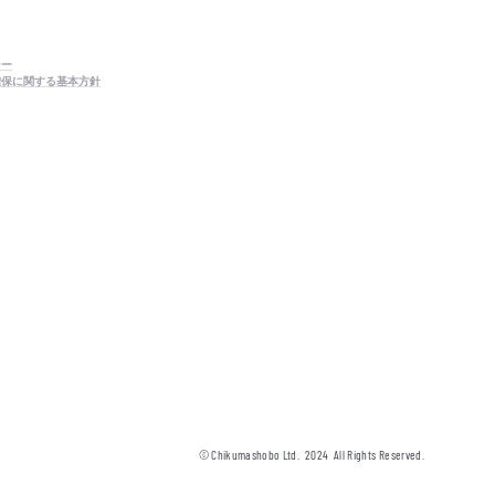
シー
確保に関する基本方針
© Chikumashobo Ltd.
2024
All Rights Reserved.