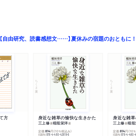
【自由研究、読書感想文……】夏休みの宿題のおともに
ちくま文庫
ちくま文庫
て方
身近な雑草の愉快な生きかた
身近な雑草
三上修
稲垣栄洋
三上修
稲垣
著
著
著
定価:
円
（10％税込み）
定価:
円
（10
814
814
ISBN:
ISBN:
978-4-480-42819-6
978-4-480-