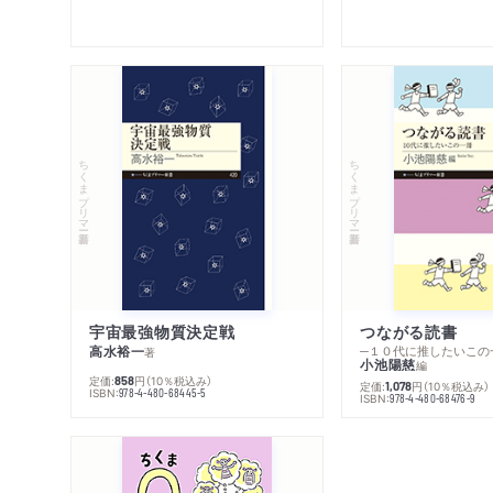
ちくまプリマー新書
ちくまプリマー新書
宇宙最強物質決定戦
つながる読書
高水裕一
─１０代に推したいこの
著
小池陽慈
編
定価:
円
（10％税込み）
858
定価:
円
（10％税込み）
1,078
ISBN:
978-4-480-68445-5
ISBN:
978-4-480-68476-9