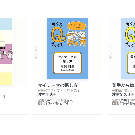
シリーズ・全集
シリーズ・全集
マイテーマの探し方
苦手から始
─探究学習ってどうやるの？
─文章が書けた
片岡則夫
津村記久子
著
著
一冊
定価:
円
（10％税込み）
定価:
円
（1
1,320
1,210
ISBN:
ISBN:
978-4-480-25117-6
978-4-480-2