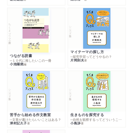
ちくまプリマー新書
シリーズ・全集
マイテーマの探し方
つながる読書
─探究学習ってどうやるの？
片岡則夫
著
─１０代に推したいこの一冊
小池陽慈
編
シリーズ・全集
シリーズ・全集
苦手から始める作文教室
生きものを探究する
─文章が書けたらいいことはある？
─自然を観察するってどういうこと？
津村記久子
小島渉
著
著