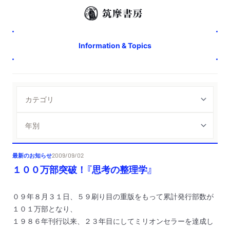
Information & Topics
最新のお知らせ
2009/09/02
１００万部突破！『思考の整理学』
０９年８月３１日、５９刷り目の重版をもって累計発行部数が
１０１万部となり、
１９８６年刊行以来、２３年目にしてミリオンセラーを達成し