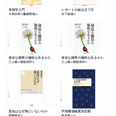
考現学入門
レポートの組み立て方
今和次郎
藤森照信
木下是雄
著
編
著
ちくま文庫
ちくま文庫
身近な雑草の愉快な生きかた
身近な雑草の愉快な生きかた
三上修
稲垣栄洋
三上修
稲垣栄洋
著
著
著
著
ちくまプリマー新書
ちくま新書
昆虫はなぜ海にいないのか
宇宙最強物質決定戦
朝野維起
高水裕一
著
著