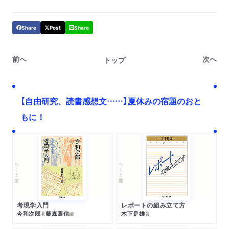
Share
Post
Share
前へ
次へ
トップ
【自由研究、読書感想文……】夏休みの宿題のおと
もに！
ちくま文庫
ちくま学芸文庫
考現学入門
レポートの組み立て方
今和次郎
藤森照信
木下是雄
著
編
著