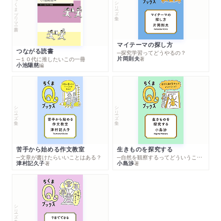
ちくまプリマー新書
シリーズ・全集
マイテーマの探し方
つながる読書
─探究学習ってどうやるの？
片岡則夫
著
─１０代に推したいこの一冊
小池陽慈
編
シリーズ・全集
シリーズ・全集
苦手から始める作文教室
生きものを探究する
─文章が書けたらいいことはある？
─自然を観察するってどういうこと？
津村記久子
小島渉
著
著
シリーズ・全集