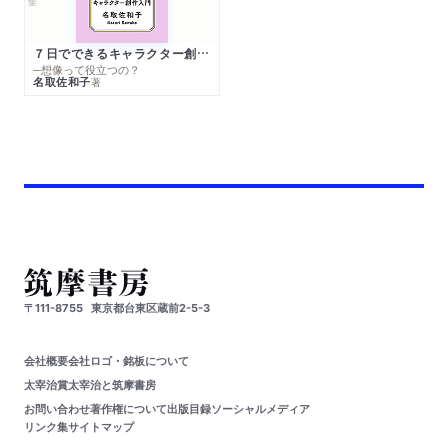
７日でできるキャラクター創作入門
─想像って役立つの？
名取佐和子
著
〒111-8755
東京都台東区蔵前2-5-3
会社概要
会社ロゴ・銘板について
太宰治賞
太宰治と筑摩書房
お問い合わせ
著作権について
出版目録
ソーシャルメディア
リンク集
サイトマップ