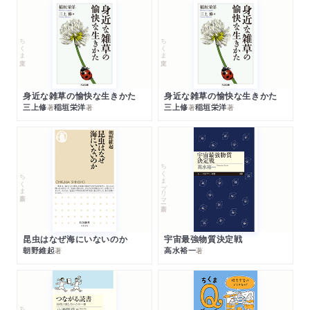
ちくま文庫
ちくま文庫
身近な雑草の愉快な生きかた
身近な雑草の愉快な生きかた
三上修
稲垣栄洋
三上修
稲垣栄洋
著
著
著
著
ちくまプリマー新書
ちくま新書
昆虫はなぜ海にいないのか
宇宙最強物質決定戦
朝野維起
高水裕一
著
著