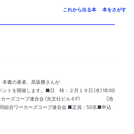
これから出る本
本をさがす
し、本書の著者、髙坂勝さんが
ベントを開催します。
■日 時：２月１９日（水）18:00
カーズコープ連合会〈光文社ビル６F〉
（池
協同組合ワーカーズコープ連合会
■定員：50名
■申込