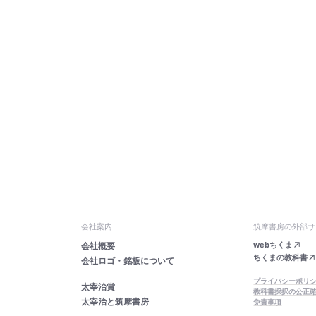
会社案内
筑摩書房の外部サ
webちくま
会社概要
ちくまの教科書
会社ロゴ・銘板について
プライバシーポリ
太宰治賞
教科書採択の公正
太宰治と筑摩書房
免責事項