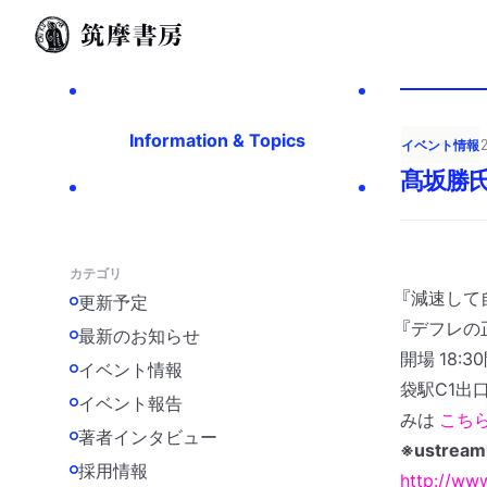
Information & Topics
イベント情報
髙坂勝氏
カテゴリ
『減速して
更新予定
『デフレの
最新のお知らせ
開場 18:3
イベント情報
袋駅C1出
イベント報告
みは
こち
著者インタビュー
※ustre
採用情報
http://www