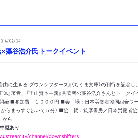
2014/02/04
×藻谷浩介氏 トークイベント
自由に生きる ダウンシフターズ』（ちくま文庫）の刊行を記念
正体』著者、『里山資本主義』共著者の藻谷浩介さんとトークイ
0開始
■参加費：１０００円
■会 場：日本労働者協同組合ワー
口からまっすぐ歩いて５分）
■協 賛：筑摩書房／日本労働者
ら
から
am中継あり
.ustream.tv/channel/downshifters