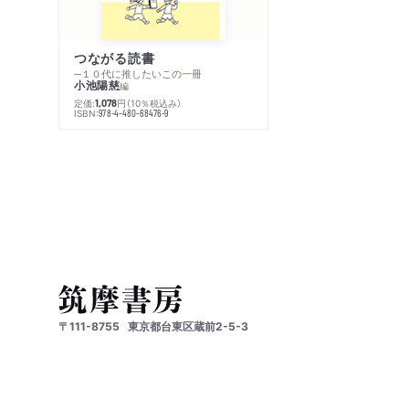
つながる読書
─１０代に推したいこの一冊
小池陽慈
編
定価:
円
（10％税込み）
1,078
ISBN:
978-4-480-68476-9
〒111-8755
東京都台東区蔵前2-5-3