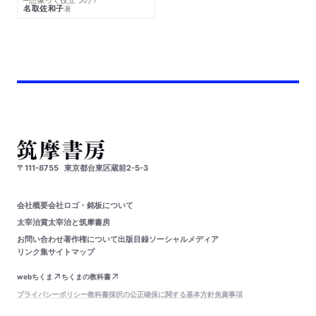
名取佐和子
著
〒111-8755
東京都台東区蔵前2-5-3
会社概要
会社ロゴ・銘板について
太宰治賞
太宰治と筑摩書房
お問い合わせ
著作権について
出版目録
ソーシャルメディア
リンク集
サイトマップ
webちくま
ちくまの教科書
プライバシーポリシー
教科書採択の公正確保に関する基本方針
免責事項