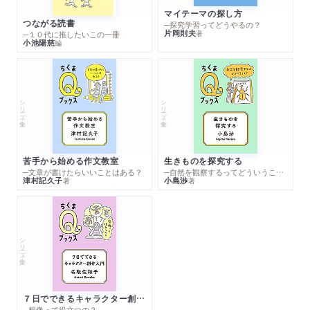
マイテーマの探し方
つながる読書
─探究学習ってどうやるの？
片岡則夫
著
─１０代に推したいこの一冊
小池陽慈
編
シリーズ・全集
シリーズ・全集
苦手から始める作文教室
生きものを探究する
─文章が書けたらいいことはある？
─自然を観察するってどういうこと？
津村記久子
小島渉
著
著
シリーズ・全集
７日でできるキャラクター創作入門
─想像って役立つの？