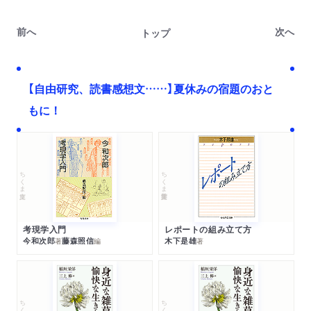
前へ
次へ
トップ
【自由研究、読書感想文……】夏休みの宿題のおと
もに！
ちくま文庫
ちくま学芸文庫
考現学入門
レポートの組み立て方
今和次郎
藤森照信
木下是雄
著
編
著
ちくま文庫
ちくま文庫