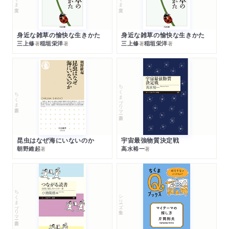
身近な雑草の愉快な生きかた
身近な雑草の愉快な生きかた
三上修
稲垣栄洋
三上修
稲垣栄洋
著
著
著
著
ちくまプリマー新書
ちくま新書
昆虫はなぜ海にいないのか
宇宙最強物質決定戦
朝野維起
高水裕一
著
著
ちくまプリマー新書
シリーズ・全集