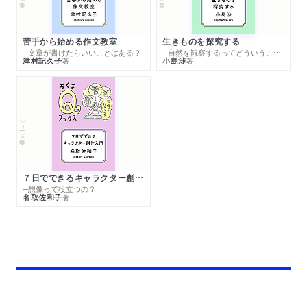
苦手から始める作文教室
生きものを探究する
─文章が書けたらいいことはある？
─自然を観察するってどういうこと？
津村記久子
小島渉
著
著
シリーズ・全集
７日でできるキャラクター創作入門
─想像って役立つの？
名取佐和子
著