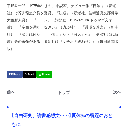
平野啓一郎 1975年生まれ。小説家。デビュー作『日蝕 』（新潮
社）で芥川龍之介賞を受賞。『決壊』（新潮社、芸術選奨文部科学
大臣新人賞）、『ドーン』（講談社、Bunkamura ドゥマゴ文学
賞）、『空白を満たしなさい』（講談社）、『透明な迷宮』（新潮
社）、『私とは何か――「個人」から「分人」へ』（講談社現代新
書）等の著作がある。最新刊は『マチネの終わりに』（毎日新聞出
版）。
Share
Post
Share
前へ
次へ
トップ
【自由研究、読書感想文……】夏休みの宿題のおと
もに！