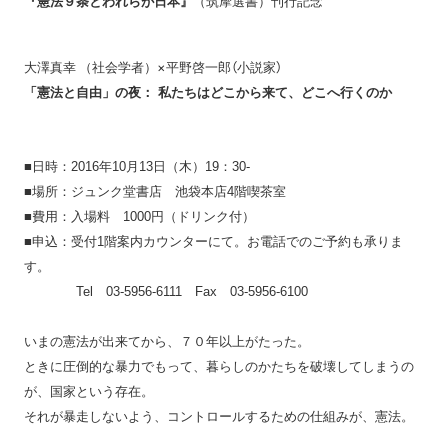
『憲法９条とわれらが日本』
（筑摩選書）刊行記念
×平野啓一郎
（小説家）
大澤真幸
（社会学者）
私たちはどこから来て、どこへ行くのか
「憲法と自由」の夜：
■日時：2016年10月13日（木）19：30-
■場所：ジュンク堂書店 池袋本店4階喫茶室
■費用：入場料 1000円（ドリンク付）
■申込：受付1階案内カウンターにて。お電話でのご予約も承りま
す。
Tel 03-5956-6111 Fax 03-5956-6100
いまの憲法が出来てから、７０年以上がたった。
ときに圧倒的な暴力でもって、暮らしのかたちを破壊してしまうの
が、国家という存在。
それが暴走しないよう、コントロールするための仕組みが、憲法。