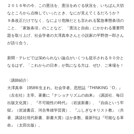
２０１６年の今、この憲法を、憲法をめぐる状況を、いちばん大切
なところから点検していったとき、なにが見えてくるだろうか？
９条改正だけでなく、なにより危険だとも言われる緊急事態条項の
こと、「家族条項」のことなど、「憲法と自由」にかかわる重要問
題を取り上げ、社会学者の大澤真幸さんと小説家の平野啓一郎さん
が語り合う。
新聞・テレビでは深められない論点がいくつも提示される９０分と
なるはず。「これからの日本」が気になる方は、ぜひ、ご来場を！
〈講師紹介〉
大澤真幸 1958年生まれ。社会学者。思想誌『THINKING「O」』
（左右社）主宰。著書に『ナショナリズムの由来』（講談社、毎日
出版文化賞）、『不可能性の時代』（岩波新書）、『自由という牢
獄』（岩波書店、河合隼雄学芸賞）、『ふしぎなキリスト教』（共
著、講談社現代新書、新書大賞）ほか多数。最新刊は『可能なる革
命』（太田出版）。