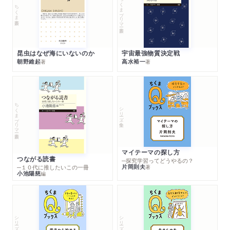
ちくまプリマー新書
ちくま新書
昆虫はなぜ海にいないのか
宇宙最強物質決定戦
朝野維起
高水裕一
著
著
ちくまプリマー新書
シリーズ・全集
マイテーマの探し方
つながる読書
─探究学習ってどうやるの？
片岡則夫
著
─１０代に推したいこの一冊
小池陽慈
編
シリーズ・全集
シリーズ・全集