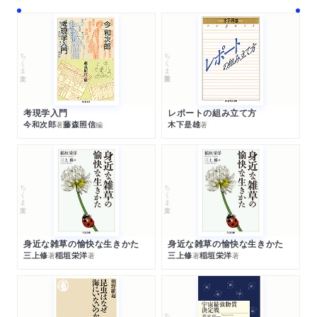
ちくま文庫
ちくま学芸文庫
考現学入門
レポートの組み立て方
今和次郎
藤森照信
木下是雄
著
編
著
ちくま文庫
ちくま文庫
身近な雑草の愉快な生きかた
身近な雑草の愉快な生きかた
三上修
稲垣栄洋
三上修
稲垣栄洋
著
著
著
著