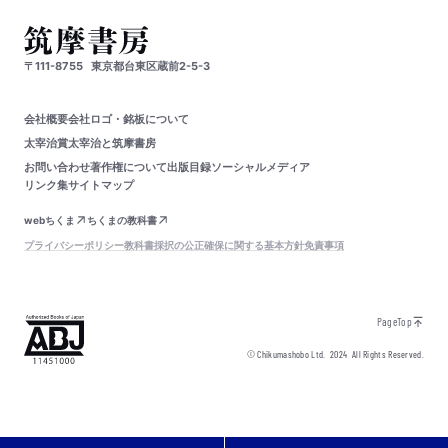
〒111-8755
東京都台東区蔵前2-5-3
会社概要
会社ロゴ・銘板について
太宰治賞
太宰治と筑摩書房
お問い合わせ
著作権について
出版目録
ソーシャルメディア
リンク集
サイトマップ
webちくま
ちくまの教科書
プライバシーポリシー
教科書採択の公正確保に関する基本方針
免責事項
PageTop
© Chikumashobo Ltd.
2024
All Rights Reserved.