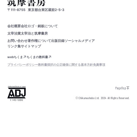
〒111-8755
東京都台東区蔵前2-5-3
会社概要
会社ロゴ・銘板について
太宰治賞
太宰治と筑摩書房
お問い合わせ
著作権について
出版目録
ソーシャルメディア
リンク集
サイトマップ
webちくま
ちくまの教科書
プライバシーポリシー
教科書採択の公正確保に関する基本方針
免責事項
PageTop
© Chikumashobo Ltd.
2024
All Rights Reserved.