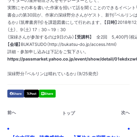
ライターの瀧井朝世さんをモデレーターとして、
実際にその本を書いた作家を招いて話を聞くことのできるイベント
書会」の第30回が、作家の深緑野分さんがゲスト、
新刊『ベルリン
るか』（筑摩書房刊）を課題図書にして行われます。
【日時】
2018年1
（土）、9（土） 17：30～19：30
（深緑さんが参加するのは9日のみ）
【受講料】
全2回 5,400円（税
【会場】
BUKATSUDO（
http://bukatsu-do.jp/access.html
）
詳細・参加申し込みは下記をご覧下さい。
https://passmarket.yahoo.co.jp/event/show/detail/01ekdxz
深緑野分『ベルリンは晴れているか』（9/25発売）
Share
Post
Share
前へ
次へ
トップ