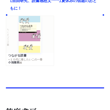
【自由研究、読書感想文……】夏休みの宿題のおと
もに！
ちくまプリマー新書
つながる読書
─１０代に推したいこの一冊
小池陽慈
編