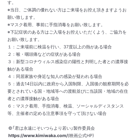
す。
※当日、ご体調の優れない方はご来場をお控え頂きますようお
願い致します。
※マスク着用、事前に手指消毒をお願い致します。
※下記症状のある方はご入場をお控えいただくよう、ご協力を
お願い致します。
１：ご来場前に検温を行い、37度以上の熱がある場合
２：喉・咽頭痛などの症状がある場合
３：新型コロナウィルス感染症の陽性と判明した者との濃厚接
触がある場合
４：同居家族や身近な知人の感染が疑われる場合
５：過去14日以内に政府から入国制限、入国後の観察期間を必
要とされている国・地域等への渡航並びに当該国・地域の在住
者との濃厚接触がある場合
６：マスク着用、手指消毒、検温、ソーシャルディスタンス
等、主催者の定める注意事項を守って頂けない場合
©「君は永遠にそいつらより若い」製作委員会
https://www.kimiwaka.com/
(映画公式HP)