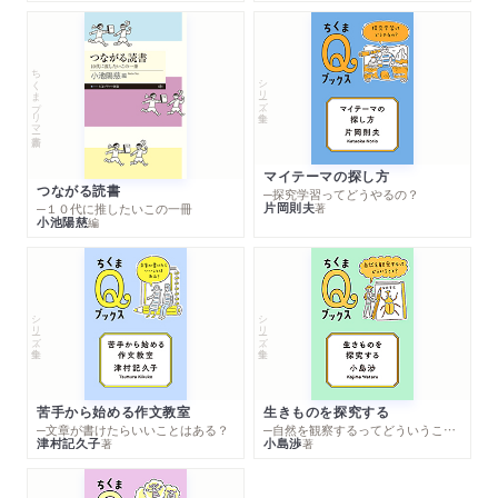
ちくまプリマー新書
シリーズ・全集
マイテーマの探し方
つながる読書
─探究学習ってどうやるの？
片岡則夫
著
─１０代に推したいこの一冊
小池陽慈
編
シリーズ・全集
シリーズ・全集
苦手から始める作文教室
生きものを探究する
─文章が書けたらいいことはある？
─自然を観察するってどういうこと？
津村記久子
小島渉
著
著