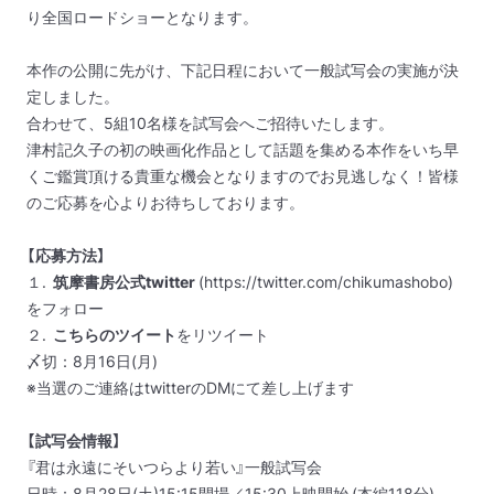
り全国ロードショーとなります。
本作の公開に先がけ、下記日程において一般試写会の実施が決
定しました。
合わせて、5組10名様を試写会へご招待いたします。
津村記久子の初の映画化作品として話題を集める本作をいち早
くご鑑賞頂ける貴重な機会となりますのでお見逃しなく！皆様
のご応募を心よりお待ちしております。
【応募方法】
１.
筑摩書房公式twitter
(https://twitter.com/chikumashobo)
をフォロー
２.
こちらのツイート
をリツイート
〆切：8月16日(月)
※当選のご連絡はtwitterのDMにて差し上げます
【試写会情報】
『君は永遠にそいつらより若い』一般試写会
日時：8月28日(土)15:15開場／15:30上映開始 (本編118分)