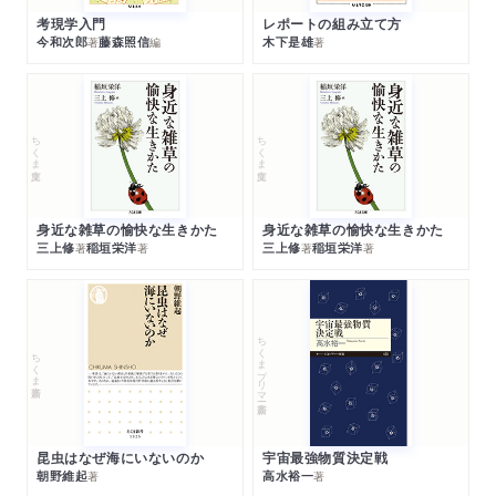
考現学入門
レポートの組み立て方
今和次郎
藤森照信
木下是雄
著
編
著
ちくま文庫
ちくま文庫
身近な雑草の愉快な生きかた
身近な雑草の愉快な生きかた
三上修
稲垣栄洋
三上修
稲垣栄洋
著
著
著
著
ちくまプリマー新書
ちくま新書
昆虫はなぜ海にいないのか
宇宙最強物質決定戦
朝野維起
高水裕一
著
著