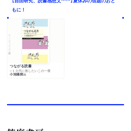
【自由研究、読書感想文……】夏休みの宿題のおと
もに！
ちくまプリマー新書
つながる読書
─１０代に推したいこの一冊
小池陽慈
編