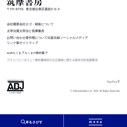
〒111-8755
東京都台東区蔵前2-5-3
会社概要
会社ロゴ・銘板について
太宰治賞
太宰治と筑摩書房
お問い合わせ
著作権について
出版目録
ソーシャルメディア
リンク集
サイトマップ
webちくま
ちくまの教科書
プライバシーポリシー
教科書採択の公正確保に関する基本方針
免責事項
PageTop
© Chikumashobo Ltd.
2024
All Rights Reserved.
本をさがす