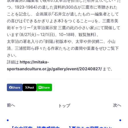
筑摩書房の編集者で晩年の太宰治を担当した石井立（いしい・た
つ、1923-1964）の遺した資料約300点が三鷹市に寄贈された
ことを記念し、 企画展示「石井立が遺したもの ―編集者として
の喜びは《できるかぎりよき本》をつくること―」を、三鷹市美
術ギャラリー「太宰治展示室 三鷹の此の小さい家」にて開催して
います（8/27(火)～12/1(日)、10~18時、観覧無料）。
太宰治の署名入りの『斜陽』初版本や、太宰や井伏鱒二、小山
清、三浦哲郎ら錚々たる作家たちとの書簡や葉書をぜひご覧下
さい。
詳細は
https://mitaka-
sportsandculture.or.jp/gallery/event/20240827/
まで。
Share
Post
Share
前へ
次へ
トップ