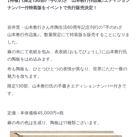
【特報】《限定
130
部》『手のわざ 山本教行作品集』エディション
ナンバー付特装版をイベントで先行販売決定！
岩井窯・山本教行さん作陶生活
60
周年記念刊行の『手のわざ
山本教行作品集』。数量限定にて特装版を販売することになりま
した。
麻の布にて表紙を包み、表表紙（おもてびょうし）に山本教行氏
の陶板をはめ込みます。
布も陶板も、ひとつひとつの表情が異なり、世界にただ一冊の
魅力を放ちます。
限定
130
部、山本教行氏の手書きエディションナンバー付きで
す。
定価：本体価格45,000円+税
麻の布の色は生成り、陶板は11種類ございます。