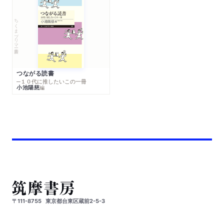
ちくまプリマー新書
つながる読書
─１０代に推したいこの一冊
小池陽慈
編
〒111-8755
東京都台東区蔵前2-5-3