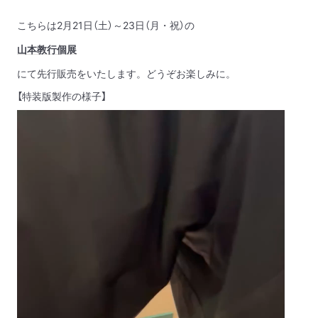
こちらは
2
月
21
日（土）～
23
日（月・祝）の
山本教行個展
にて先行販売をいたします。どうぞお楽しみに。
【特装版製作の様子】