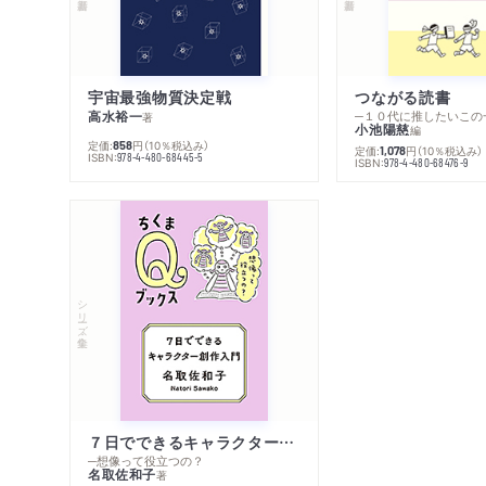
宇宙最強物質決定戦
つながる読書
高水裕一
─１０代に推したいこの
著
小池陽慈
編
定価:
円
（10％税込み）
858
定価:
円
（10％税込み）
1,078
ISBN:
978-4-480-68445-5
ISBN:
978-4-480-68476-9
シリーズ・全集
７日でできるキャラクター創作入門
─想像って役立つの？
名取佐和子
著