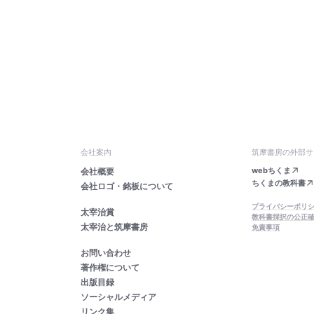
会社案内
筑摩書房の外部サ
webちくま
会社概要
ちくまの教科書
会社ロゴ・銘板について
プライバシーポリ
太宰治賞
教科書採択の公正
太宰治と筑摩書房
免責事項
お問い合わせ
著作権について
出版目録
ソーシャルメディア
リンク集