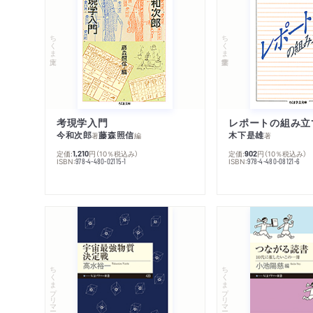
ちくま文庫
ちくま学芸文庫
考現学入門
レポートの組み立
今和次郎
藤森照信
木下是雄
著
編
著
定価:
円
（10％税込み）
定価:
円
（10％税込み）
1,210
902
ISBN:
ISBN:
978-4-480-02115-1
978-4-480-08121-6
ちくまプリマー新書
ちくまプリマー新書