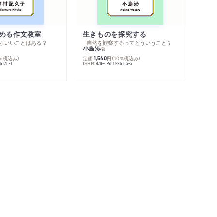
める作文教室
生きものを探究する
らいいことはある？
─自然を観察するってどういうこと？
小島渉
著
0％税込み）
定価:
円
（10％税込み）
1,540
ISBN:
5138-1
978-4-480-25163-3