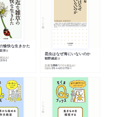
ちくま新書
の愉快な生きかた
栄洋
著
昆虫はなぜ海にいないのか
％税込み）
朝野維起
著
42819-6
定価:
円
（10％税込み）
1,056
ISBN:
978-4-480-07756-1
シリーズ・全集