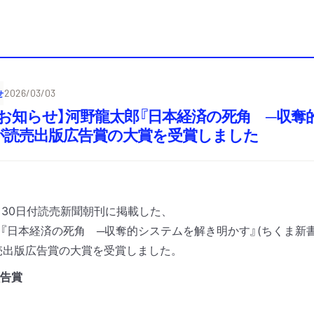
せ
2026/03/03
お知らせ】河野龍太郎『日本経済の死角 ─収奪
が読売出版広告賞の大賞を受賞しました
月
30
日付読売新聞朝刊に掲載した、
『日本経済の死角 ─収奪的システムを解き明かす』
(
ちくま新
売出版広告賞の大賞を受賞しました。
告賞