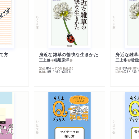
ちくま文庫
ちくま文庫
て方
身近な雑草の愉快な生きかた
身近な雑草
三上修
稲垣栄洋
三上修
稲垣
著
著
著
定価:
円
（10％税込み）
定価:
円
（10
814
814
ISBN:
ISBN:
978-4-480-42819-6
978-4-480-
シリーズ・全集
シリーズ・全集