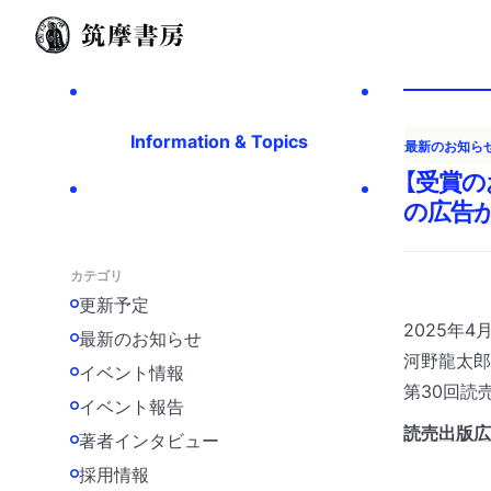
Information & Topics
最新のお知ら
【受賞の
の広告
カテゴリ
更新予定
2025
年
4
最新のお知らせ
河野龍太郎
イベント情報
第
30
回読
イベント報告
読売出版広
著者インタビュー
採用情報