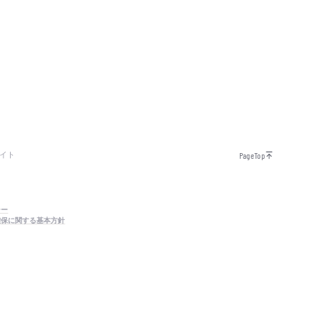
イト
PageTop
シー
確保に関する基本方針