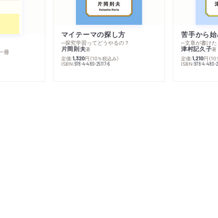
マイテーマの探し方
苦手から始
─探究学習ってどうやるの？
─文章が書けた
片岡則夫
津村記久子
著
著
一冊
定価:
円
（10％税込み）
定価:
円
（1
1,320
1,210
ISBN:
ISBN:
978-4-480-25117-6
978-4-480-2