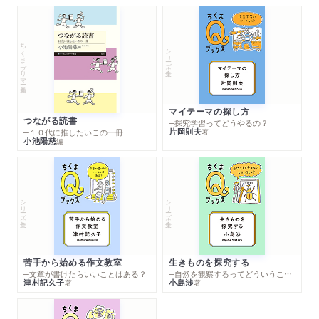
ちくまプリマー新書
シリーズ・全集
マイテーマの探し方
つながる読書
─探究学習ってどうやるの？
片岡則夫
著
─１０代に推したいこの一冊
小池陽慈
編
シリーズ・全集
シリーズ・全集
苦手から始める作文教室
生きものを探究する
─文章が書けたらいいことはある？
─自然を観察するってどういうこと？
津村記久子
小島渉
著
著