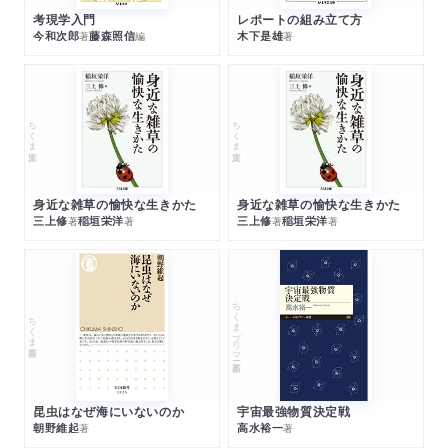
考現学入門
レポートの組み立て方
今和次郎
藤森照信
木下是雄
著
編
著
ちくま文庫
ちくま文庫
身近な雑草の愉快な生きかた
身近な雑草の愉快な生きかた
三上修
稲垣栄洋
三上修
稲垣栄洋
著
著
著
著
ちくまプリマー新書
ちくま新書
昆虫はなぜ海にいないのか
宇宙最強物質決定戦
朝野維起
高水裕一
著
著