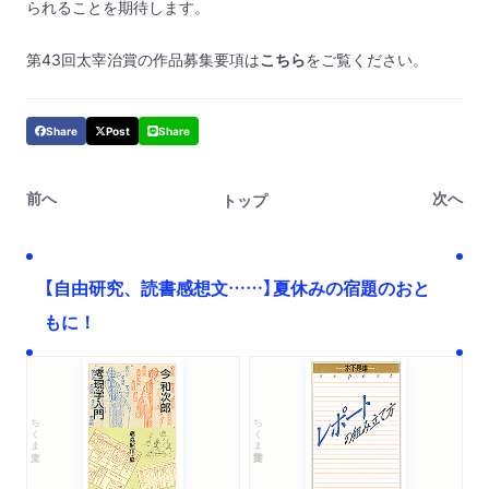
られることを期待します。
第43回太宰治賞の作品募集要項は
こちら
をご覧ください。
Share
Post
Share
前へ
次へ
トップ
【自由研究、読書感想文……】夏休みの宿題のおと
もに！
ちくま文庫
ちくま学芸文庫