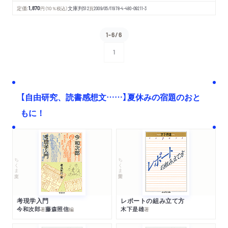
定価:
1,870
円
（10％税込）
文庫判
512
頁
2009/05/11
978-4-480-09211-3
1-6/6
1
次へ
【自由研究、読書感想文……】夏休みの宿題のおと
もに！
ちくま文庫
ちくま学芸文庫
考現学入門
レポートの組み立て方
今和次郎
藤森照信
木下是雄
著
編
著