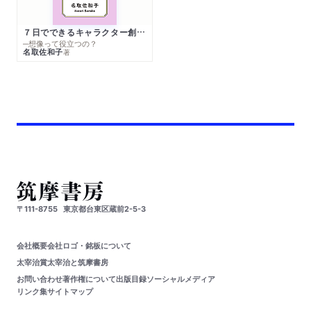
７日でできるキャラクター創作入門
─想像って役立つの？
名取佐和子
著
〒111-8755
東京都台東区蔵前2-5-3
会社概要
会社ロゴ・銘板について
太宰治賞
太宰治と筑摩書房
お問い合わせ
著作権について
出版目録
ソーシャルメディア
リンク集
サイトマップ