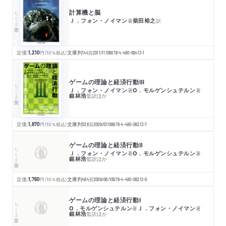
計算機と脳
ちくま学芸文庫
Ｊ．フォン・ノイマン
柴田裕之
著
訳
定価:
1,210
円
（10％税込）
文庫判
144
頁
2011/11/09
978-4-480-09413-1
ゲームの理論と経済行動Ⅲ
ちくま学芸文庫
Ｊ．フォン・ノイマン
О．モルゲンシュテルン
著
著
銀林浩
監訳
ほか
定価:
1,870
円
（10％税込）
文庫判
528
頁
2009/07/08
978-4-480-09213-7
ゲームの理論と経済行動Ⅱ
ちくま学芸文庫
Ｊ．フォン・ノイマン
О．モルゲンシュテルン
著
著
銀林浩
監訳
ほか
定価:
1,760
円
（10％税込）
文庫判
464
頁
2009/06/10
978-4-480-09212-0
ゲームの理論と経済行動Ⅰ
ちくま学芸文庫
О．モルゲンシュテルン
Ｊ．フォン・ノイマン
著
著
銀林浩
監訳
ほか