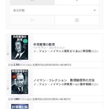
作用素環の数理
ちくま学芸文庫
─ノイマン・コレクション
Ｊ．フォン・ノイマン
長田まりゑ
岡安類
著
編訳
訳
ほか
定価:
2,310
円
（10％税込）
文庫判
736
頁
2015/01/07
978-4-480-09572-5
ノイマン・コレクション 数理物理学の方法
ちくま学芸文庫
Ｊ．フォン・ノイマン
伊東恵一
新井朝雄
著
編訳
訳
ほか
定価:
1,650
円
（10％税込）
文庫判
464
頁
2013/12/10
978-4-480-09571-8