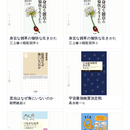
ちくま文庫
ちくま文庫
身近な雑草の愉快な生きかた
身近な雑草の愉快な生きかた
三上修
稲垣栄洋
三上修
稲垣栄洋
著
著
著
著
ちくまプリマー新書
ちくま新書
昆虫はなぜ海にいないのか
宇宙最強物質決定戦
朝野維起
高水裕一
著
著