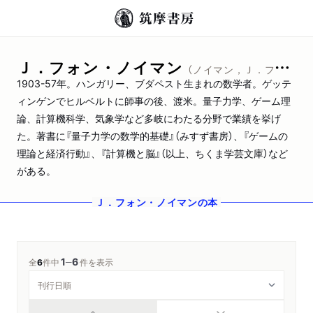
Ｊ．フォン・ノイマン
（ノイマン，Ｊ．フォン）
1903-57年。ハンガリー、ブダペスト生まれの数学者。ゲッテ
ィンゲンでヒルベルトに師事の後、渡米。量子力学、ゲーム理
論、計算機科学、気象学など多岐にわたる分野で業績を挙げ
た。著書に『量子力学の数学的基礎』（みすず書房）、『ゲームの
理論と経済行動』、『計算機と脳』（以上、ちくま学芸文庫）など
がある。
Ｊ．フォン・ノイマン
の本
1
6
─
全
6
件中
件を表示