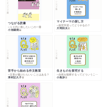
ちくまプリマー新書
シリーズ・全集
マイテーマの探し方
つながる読書
─探究学習ってどうやるの？
─１０代に推したいこの一冊
片岡則夫
著
小池陽慈
編
シリーズ・全集
シリーズ・全集
苦手から始める作文教室
生きものを探究する
─文章が書けたらいいことはある？
─自然を観察するってどういうこと？
津村記久子
小島渉
著
著
シリーズ・全集