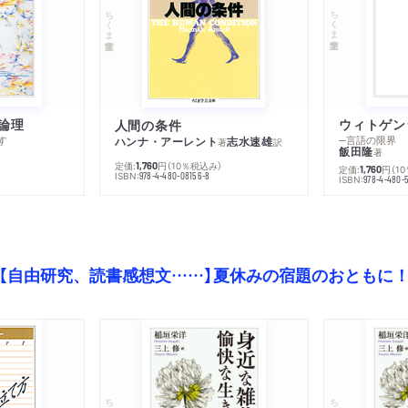
ちくま学芸文庫
ちくま学芸文庫
論理
人間の条件
す
─言語の限界
ハンナ・アーレント
志水速雄
著
訳
飯田隆
著
定価:
円
（10％税込み）
1,760
定価:
円
（1
1,760
ISBN:
978-4-480-08156-8
ISBN:
978-4-480-
【自由研究、読書感想文……】夏休みの宿題のおともに
ちくま文庫
ちくま文庫