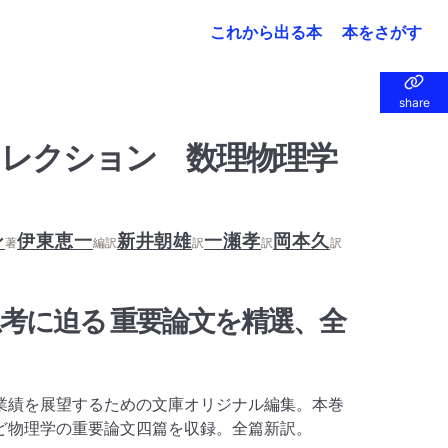
これから出る本
本をさがす
share
share
レクション 数理物理学
ン
伊東恵一
新井朝雄
一瀬孝
岡本久
著
編訳
訳
訳
訳
考に迫る 重要論文を精選、全
業績を展望するための文庫オリジナル編集。本巻
ど物理学の重要論文四篇を収録。全篇新訳。