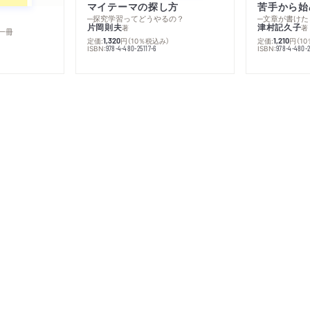
マイテーマの探し方
苦手から始
─探究学習ってどうやるの？
─文章が書けた
片岡則夫
津村記久子
著
著
一冊
定価:
円
（10％税込み）
定価:
円
（1
1,320
1,210
ISBN:
ISBN:
978-4-480-25117-6
978-4-480-2