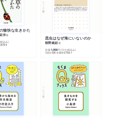
ちくま新書
の愉快な生きかた
栄洋
著
昆虫はなぜ海にいないのか
％税込み）
朝野維起
著
42819-6
定価:
円
（10％税込み）
1,056
ISBN:
978-4-480-07756-1
シリーズ・全集