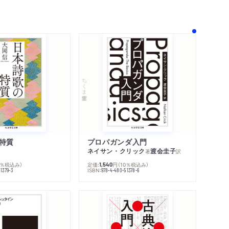
ちくま学芸文庫
特質
プロパガンダ入門
ネイサン・クリック
渡会圭子
著
訳
0％税込み）
定価:
円
（10％税込み）
1,540
ISBN:
1379-3
978-4-480-51378-6
内容紹介・目次
著作者プロフィール
感想をおくる