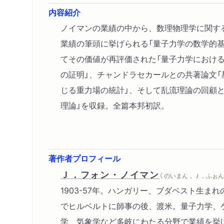
内容紹介
ノイマンの業績の中から、数理物理学に関す
業績の筆頭に挙げられる「量子力学の数学的
てその価値が再評価された「量子力学における
の証明」、チャンドラセカールとの共著論文
じる重力場の統計」、そして乱流理論の回顧
理論」を収録。全篇本邦初訳。
著作者プロフィール
Ｊ．フォン・ノイマン
（ のいまん，Ｊ．ふぉん 
1903-57年。ハンガリー、ブダペスト生ま
でヒルベルトに師事の後、渡米。量子力学、
学、気象学など多岐にわたる分野で業績を挙