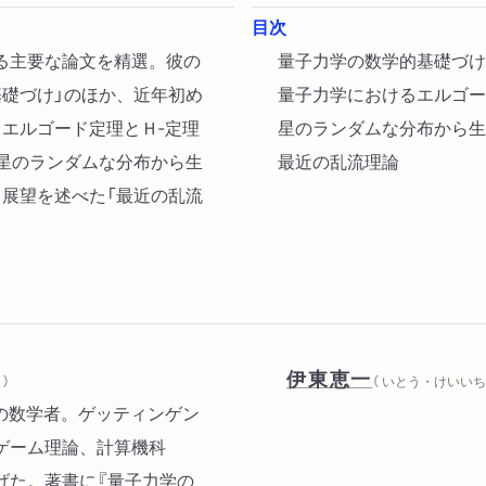
目次
る主要な論文を精選。彼の
量子力学の数学的基礎づけ
基礎づけ」のほか、近年初め
量子力学におけるエルゴー
エルゴード定理とＨ‐定理
星のランダムな分布から生
「星のランダムな分布から生
最近の乱流理論
と展望を述べた「最近の乱流
伊東恵一
）
（ いとう・けいいち 
れの数学者。ゲッティンゲン
ゲーム理論、計算機科
げた。著書に『量子力学の