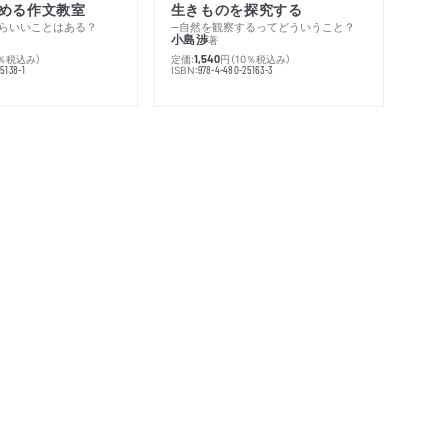
める作文教室
生きものを探究する
らいいことはある？
─自然を観察するってどういうこと？
小島渉
著
0％税込み）
定価:
円
（10％税込み）
1,540
ISBN:
5138-1
978-4-480-25163-3