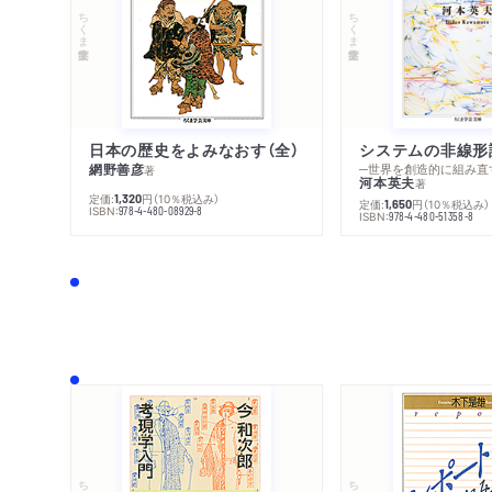
ちくま学芸文庫
ちくま学芸文庫
日本の歴史をよみなおす（全）
システムの非線形
網野善彦
─世界を創造的に組み直
著
河本英夫
著
定価:
円
（10％税込み）
1,320
定価:
円
（10％税込み）
1,650
ISBN:
978-4-480-08929-8
ISBN:
978-4-480-51358-8
ちくま文庫
ちくま学芸文庫