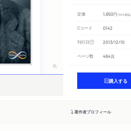
定価
1,650
円
（10％税込
Cコード
0142
刊行日
2013/12/10
ページ数
464
頁
購入する
著作者プロフィール