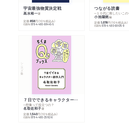
宇宙最強物質決定戦
つながる読書
高水裕一
─１０代に推したいこの
著
小池陽慈
編
定価:
円
（10％税込み）
858
定価:
円
（10％税込み）
1,078
ISBN:
978-4-480-68445-5
ISBN:
978-4-480-68476-9
シリーズ・全集
７日でできるキャラクター創作入門
─想像って役立つの？
名取佐和子
著
定価:
円
（10％税込み）
1,540
ISBN:
978-4-480-25162-6