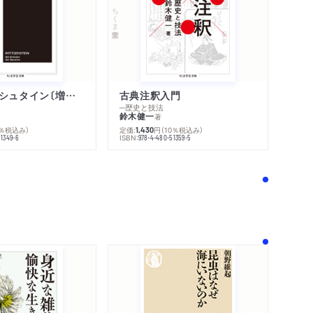
ちくま学芸文庫
ウィトゲンシュタイン〔増補新版〕
古典注釈入門
─歴史と技法
鈴木健一
著
0％税込み）
定価:
円
（10％税込み）
1,430
ISBN:
51349-6
978-4-480-51359-5
！