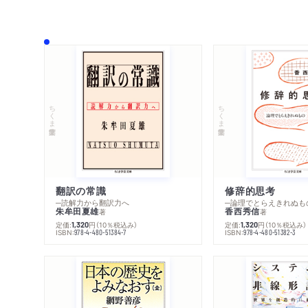
ちくま学芸文庫
ちくま学芸文庫
翻訳の常識
修辞的思考
─読解力から翻訳力へ
─論理でとらえきれぬも
朱牟田夏雄
香西秀信
著
著
定価:
円
（10％税込み）
定価:
円
（10％税込み）
1,320
1,320
ISBN:
ISBN:
978-4-480-51384-7
978-4-480-51382-3