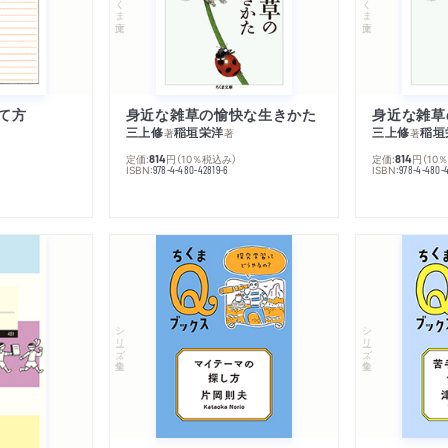
て方
身近な雑草の愉快な生きかた
身近な雑草
三上修
稲垣栄洋
三上修
稲垣
著
著
著
定価:
円
（10％税込み）
定価:
円
（10
814
814
ISBN:
ISBN:
978-4-480-42819-6
978-4-480-
シリーズ・全集
シリーズ・全集