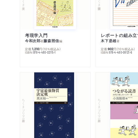
考現学入門
レポートの組み立
今和次郎
藤森照信
木下是雄
著
編
著
定価:
円
（10％税込み）
定価:
円
（10％税込み）
1,210
902
ISBN:
ISBN:
978-4-480-02115-1
978-4-480-08121-6
ちくまプリマー新書
ちくまプリマー新書