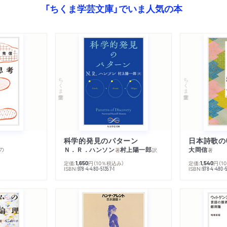
「ちくま学芸文庫」でいま人気の本
ちくま学芸文庫
ちくま学芸文庫
科学的発見のパターン
日本詩歌の
の
Ｎ．Ｒ．ハンソン
村上陽一郎
大岡信
著
訳
著
定価:
円
（10％税込み）
定価:
円
（1
1,650
1,540
ISBN:
ISBN:
978-4-480-51357-1
978-4-480-5