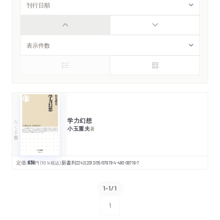
学力幻想
ちくま新書
小玉重夫
著
定価:
836
円
（10％税込）
新書判
224
頁
2013/05/07
978-4-480-06719-7
1-1/1
1
次へ