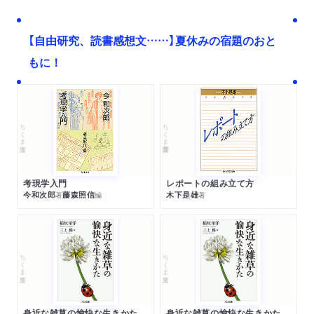
【自由研究、読書感想文……】夏休みの宿題のおと
もに！
ちくま文庫
ちくま学芸文庫
考現学入門
レポートの組み立て方
今和次郎
藤森照信
木下是雄
著
編
著
ちくま文庫
ちくま文庫
身近な雑草の愉快な生きかた
身近な雑草の愉快な生きかた