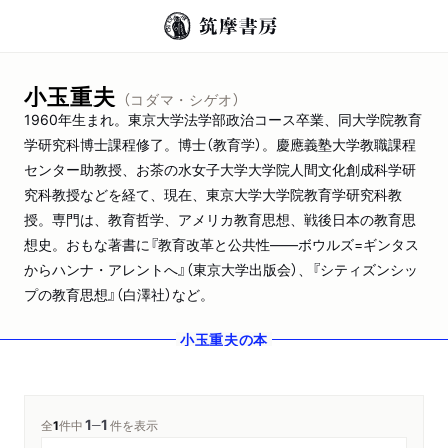
小玉重夫
（コダマ・シゲオ）
1960年生まれ。東京大学法学部政治コース卒業、同大学院教育
学研究科博士課程修了。博士（教育学）。慶應義塾大学教職課程
センター助教授、お茶の水女子大学大学院人間文化創成科学研
究科教授などを経て、現在、東京大学大学院教育学研究科教
授。専門は、教育哲学、アメリカ教育思想、戦後日本の教育思
想史。おもな著書に『教育改革と公共性――ボウルズ=ギンタス
からハンナ・アレントへ』（東京大学出版会）、『シティズンシッ
プの教育思想』（白澤社）など。
小玉重夫
の本
1
1
─
全
1
件中
件を表示