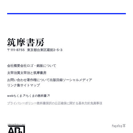
〒111-8755
東京都台東区蔵前2-5-3
会社概要
会社ロゴ・銘板について
太宰治賞
太宰治と筑摩書房
お問い合わせ
著作権について
出版目録
ソーシャルメディア
リンク集
サイトマップ
webちくま
ちくまの教科書
プライバシーポリシー
教科書採択の公正確保に関する基本方針
免責事項
PageTop