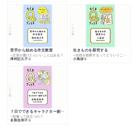
シリーズ・全集
シリーズ・全集
苦手から始める作文教室
生きものを探究する
─文章が書けたらいいことはある？
─自然を観察するってどういうこと？
津村記久子
小島渉
著
著
シリーズ・全集
７日でできるキャラクター創作入門
─想像って役立つの？
名取佐和子
著