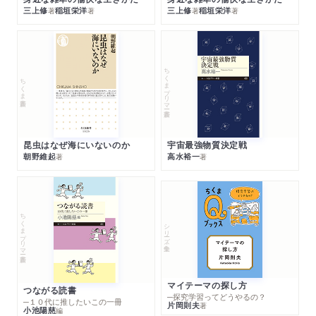
三上修
稲垣栄洋
三上修
稲垣栄洋
著
著
著
著
ちくまプリマー新書
ちくま新書
昆虫はなぜ海にいないのか
宇宙最強物質決定戦
朝野維起
高水裕一
著
著
ちくまプリマー新書
シリーズ・全集
マイテーマの探し方
つながる読書
─探究学習ってどうやるの？
─１０代に推したいこの一冊
片岡則夫
著
小池陽慈
編