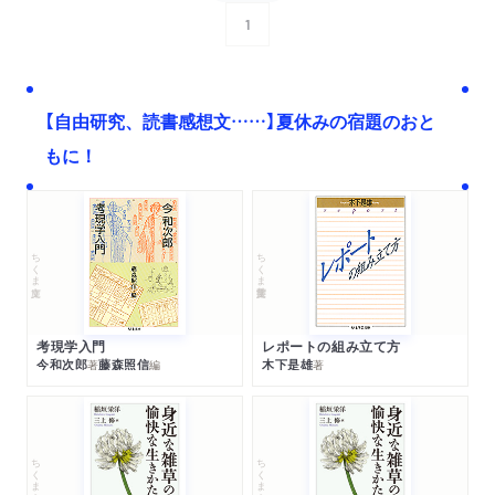
1
次へ
【自由研究、読書感想文……】夏休みの宿題のおと
もに！
ちくま文庫
ちくま学芸文庫
考現学入門
レポートの組み立て方
今和次郎
藤森照信
木下是雄
著
編
著
ちくま文庫
ちくま文庫