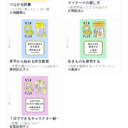
マイテーマの探し方
つながる読書
─探究学習ってどうやるの？
─１０代に推したいこの一冊
片岡則夫
著
小池陽慈
編
シリーズ・全集
シリーズ・全集
苦手から始める作文教室
生きものを探究する
─文章が書けたらいいことはある？
─自然を観察するってどういうこと？
津村記久子
小島渉
著
著
シリーズ・全集
７日でできるキャラクター創作入門
─想像って役立つの？
名取佐和子
著