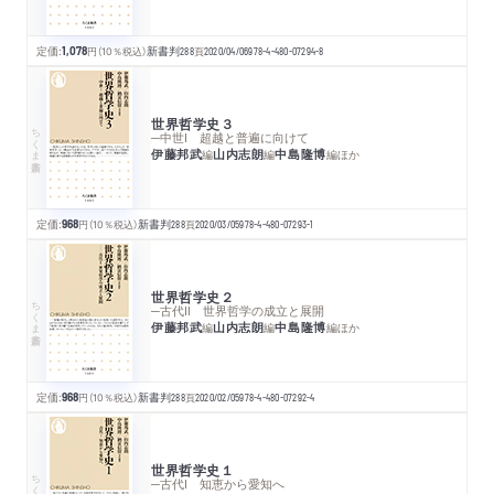
定価:
1,078
円
（10％税込）
新書判
288
頁
2020/04/06
978-4-480-07294-8
世界哲学史３
ちくま新書
─中世Ⅰ 超越と普遍に向けて
伊藤邦武
山内志朗
中島隆博
編
編
編
ほか
定価:
968
円
（10％税込）
新書判
288
頁
2020/03/05
978-4-480-07293-1
世界哲学史２
ちくま新書
─古代Ⅱ 世界哲学の成立と展開
伊藤邦武
山内志朗
中島隆博
編
編
編
ほか
定価:
968
円
（10％税込）
新書判
288
頁
2020/02/05
978-4-480-07292-4
世界哲学史１
ちくま新書
─古代Ⅰ 知恵から愛知へ