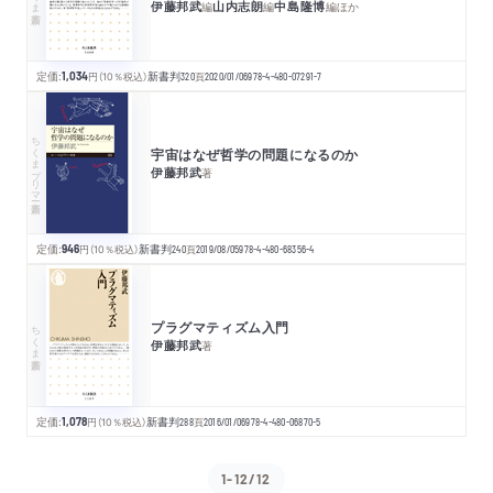
伊藤邦武
山内志朗
中島隆博
編
編
編
ほか
定価:
1,034
円
（10％税込）
新書判
320
頁
2020/01/06
978-4-480-07291-7
ちくまプリマー新書
宇宙はなぜ哲学の問題になるのか
伊藤邦武
著
定価:
946
円
（10％税込）
新書判
240
頁
2019/08/05
978-4-480-68356-4
プラグマティズム入門
ちくま新書
伊藤邦武
著
定価:
1,078
円
（10％税込）
新書判
288
頁
2016/01/06
978-4-480-06870-5
1-12/12