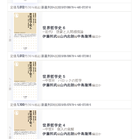
定価:
1,012
円
（10％税込）
新書判
304
頁
2020/07/06
978-4-480-07297-9
世界哲学史６
ちくま新書
─近代Ⅰ 啓蒙と人間感情論
伊藤邦武
山内志朗
中島隆博
編
編
編
ほか
定価:
1,012
円
（10％税込）
新書判
304
頁
2020/06/08
978-4-480-07296-2
世界哲学史５
ちくま新書
─中世Ⅲ バロックの哲学
伊藤邦武
山内志朗
中島隆博
編
編
編
ほか
定価:
1,100
円
（10％税込）
新書判
336
頁
2020/05/07
978-4-480-07295-5
世界哲学史４
ちくま新書
─中世Ⅱ 個人の覚醒
伊藤邦武
山内志朗
中島隆博
編
編
編
ほか