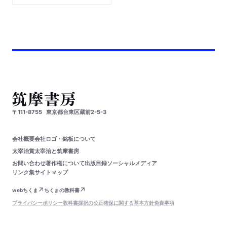
〒111-8755
東京都台東区蔵前2-5-3
会社概要
会社ロゴ・銘板について
太宰治賞
太宰治と筑摩書房
お問い合わせ
著作権について
出版目録
ソーシャルメディア
リンク集
サイトマップ
webちくま
ちくまの教科書
プライバシーポリシー
教科書採択の公正確保に関する基本方針
免責事項