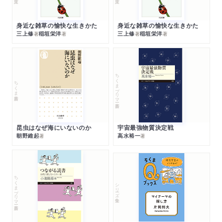
身近な雑草の愉快な生きかた
身近な雑草の愉快な生きかた
三上修
稲垣栄洋
三上修
稲垣栄洋
著
著
著
著
ちくまプリマー新書
ちくま新書
昆虫はなぜ海にいないのか
宇宙最強物質決定戦
朝野維起
高水裕一
著
著
ちくまプリマー新書
シリーズ・全集