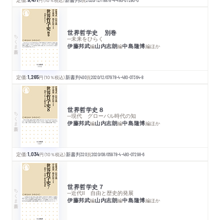
9,471
円
（10％税込）
新書判
0
頁
2020/12/18
978-4-480-07290-0
世界哲学史 別巻
ちくま新書
─未来をひらく
伊藤邦武
山内志朗
中島隆博
編
編
編
ほか
定価:
1,265
円
（10％税込）
新書判
400
頁
2020/12/07
978-4-480-07364-8
世界哲学史８
ちくま新書
─現代 グローバル時代の知
伊藤邦武
山内志朗
中島隆博
編
編
編
ほか
定価:
1,034
円
（10％税込）
新書判
320
頁
2020/08/05
978-4-480-07298-6
世界哲学史７
ちくま新書
─近代Ⅱ 自由と歴史的発展
伊藤邦武
山内志朗
中島隆博
編
編
編
ほか