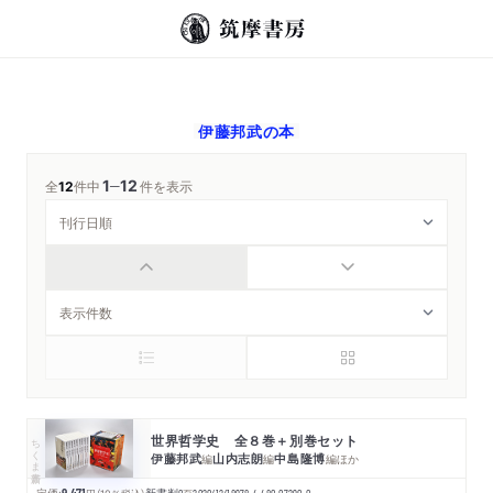
伊藤邦武
の本
1
12
─
全
12
件中
件を表示
世界哲学史 全８巻＋別巻セット
ちくま新書
伊藤邦武
山内志朗
中島隆博
編
編
編
ほか
定価: