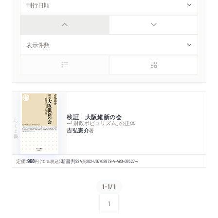
検証 大阪維新の会
ちくま新書
─「財政ポピュリズム」の正体
吉弘憲介
著
定価:
968
円
（10％税込）
新書判
224
頁
2024/07/08
978-4-480-07627-4
1-1/1
1
次へ