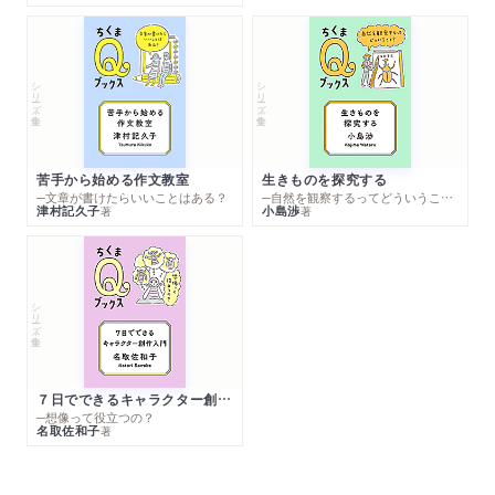
シリーズ・全集
シリーズ・全集
苦手から始める作文教室
生きものを探究する
─文章が書けたらいいことはある？
─自然を観察するってどういうこと？
津村記久子
小島渉
著
著
シリーズ・全集
７日でできるキャラクター創作入門
─想像って役立つの？
名取佐和子
著