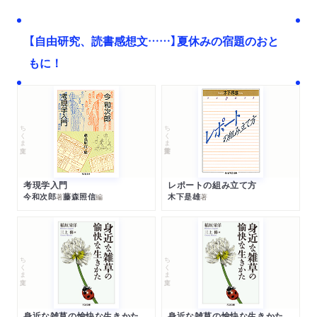
【自由研究、読書感想文……】夏休みの宿題のおと
もに！
ちくま文庫
ちくま学芸文庫
考現学入門
レポートの組み立て方
今和次郎
藤森照信
木下是雄
著
編
著
ちくま文庫
ちくま文庫
身近な雑草の愉快な生きかた
身近な雑草の愉快な生きかた