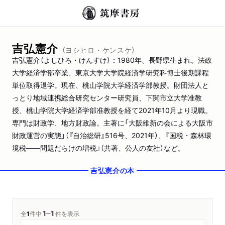
吉弘憲介
（ヨシヒロ・ケンスケ）
吉弘憲介（よしひろ・けんすけ）：1980年、長野県生まれ。法政
大学経済学部卒業、東京大学大学院経済学研究科博士後期課程
単位取得退学。現在、桃山学院大学経済学部教授。財団法人と
っとり地域連携総合研究センター研究員、下関市立大学准教
授、桃山学院大学経済学部准教授を経て2021年10月より現職。
専門は財政学、地方財政論。主著に「大阪維新の会による大阪市
財政運営の実態」（『自治総研』516号、2021年）、『国税・森林環
境税――問題だらけの増税』（共著、公人の友社）など。
吉弘憲介
の本
1
1
─
全
1
件中
件を表示