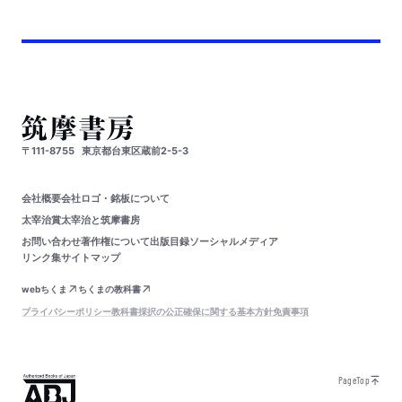
〒111-8755
東京都台東区蔵前2-5-3
会社概要
会社ロゴ・銘板について
太宰治賞
太宰治と筑摩書房
お問い合わせ
著作権について
出版目録
ソーシャルメディア
リンク集
サイトマップ
webちくま
ちくまの教科書
プライバシーポリシー
教科書採択の公正確保に関する基本方針
免責事項
PageTop