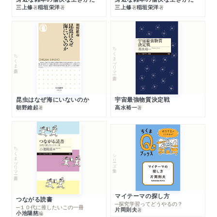
三上修
稲垣栄洋
三上修
稲垣栄洋
著
著
著
著
ちくまプリマー新書
ちくま新書
昆虫はなぜ海にいないのか
宇宙最強物質決定戦
朝野維起
高水裕一
著
著
ちくまプリマー新書
シリーズ・全集
マイテーマの探し方
つながる読書
─探究学習ってどうやるの？
─１０代に推したいこの一冊
片岡則夫
著
小池陽慈
編