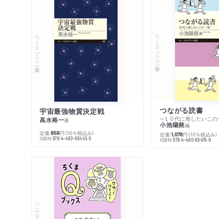
ちくまプリマー新書
ちくまプリマー新書
つながる読書
宇宙最強物質決定戦
─１０代に推したいこの
高水裕一
著
小池陽慈
編
定価:
円
（10％税込み）
858
定価:
円
（10％税込み）
1,078
ISBN:
978-4-480-68445-5
ISBN:
978-4-480-68476-9
シリーズ・全集