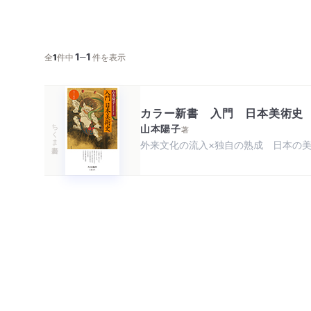
1
1
─
全
1
件中
件を表示
カラー新書 入門 日本美術史
ちくま新書
山本陽子
著
外来文化の流入×独自の熟成　日本の