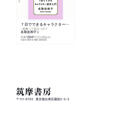
７日でできるキャラクター創作入門
─想像って役立つの？
名取佐和子
著
定価:
円
（10％税込み）
1,540
ISBN:
978-4-480-25162-6
〒111-8755
東京都台東区蔵前2-5-3