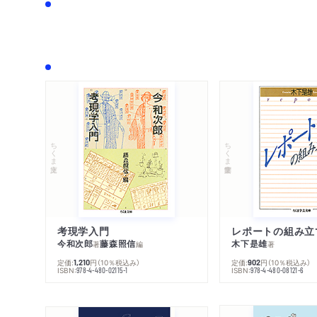
ちくま文庫
ちくま学芸文庫
考現学入門
レポートの組み立
今和次郎
藤森照信
木下是雄
著
編
著
定価:
円
（10％税込み）
定価:
円
（10％税込み）
1,210
902
ISBN:
ISBN:
978-4-480-02115-1
978-4-480-08121-6