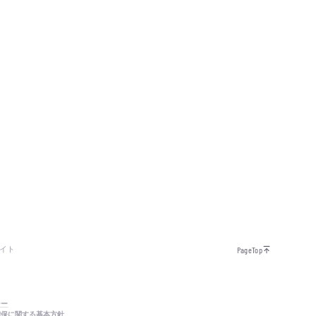
イト
PageTop
シー
確保に関する基本方針