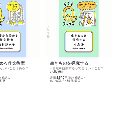
シリーズ・全集
める作文教室
生きものを探究する
らいいことはある？
─自然を観察するってどういうこと？
小島渉
著
0％税込み）
定価:
円
（10％税込み）
1,540
ISBN:
5138-1
978-4-480-25163-3