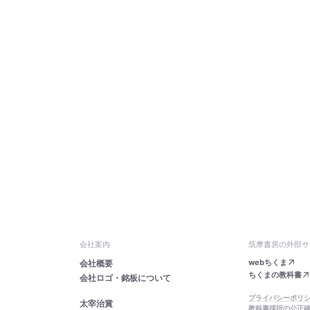
会社案内
筑摩書房の外部サ
webちくま
会社概要
ちくまの教科書
会社ロゴ・銘板について
プライバシーポリ
太宰治賞
教科書採択の公正