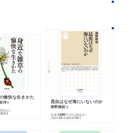
！
ちくま新書
の愉快な生きかた
昆虫はなぜ海にいないのか
栄洋
著
朝野維起
著
％税込み）
42819-6
定価:
円
（10％税込み）
1,056
ISBN:
978-4-480-07756-1