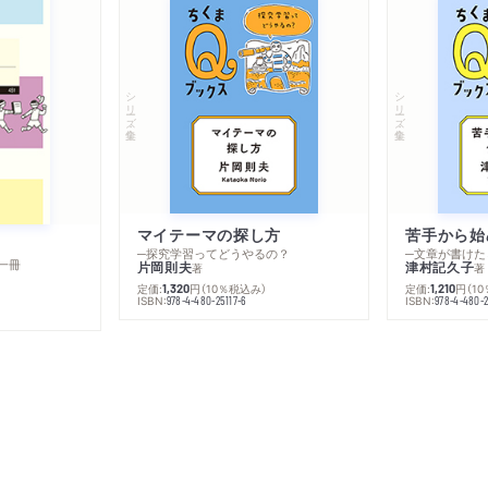
シリーズ・全集
シリーズ・全集
マイテーマの探し方
苦手から始
─探究学習ってどうやるの？
─文章が書けた
一冊
片岡則夫
津村記久子
著
著
定価:
円
（10％税込み）
定価:
円
（1
1,320
1,210
ISBN:
ISBN:
978-4-480-25117-6
978-4-480-2