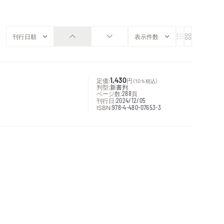
定価:
1,430
円
（10％税込）
判型:
新書判
ページ数:
288
頁
刊行日:
2024/12/05
ISBN:
978-4-480-07653-3
次へ