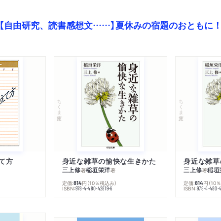
【自由研究、読書感想文……】夏休みの宿題のおともに
ちくま文庫
ちくま文庫
て方
身近な雑草の愉快な生きかた
身近な雑草
三上修
稲垣栄洋
三上修
稲垣
著
著
著
定価:
円
（10％税込み）
定価:
円
（10
814
814
ISBN:
ISBN:
978-4-480-42819-6
978-4-480-