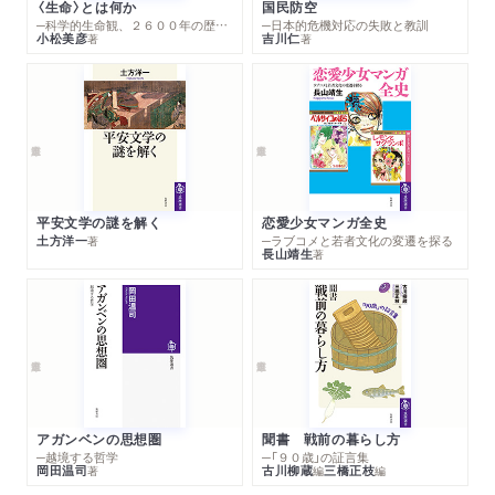
〈生命〉とは何か
国民防空
─科学的生命観、２６００年の歴史とその超克
─日本的危機対応の失敗と教訓
小松美彦
吉川仁
著
著
平安文学の謎を解く
恋愛少女マンガ全史
土方洋一
─ラブコメと若者文化の変遷を探る
著
長山靖生
著
アガンベンの思想圏
聞書 戦前の暮らし方
─越境する哲学
─「９０歳」の証言集
岡田温司
古川柳蔵
三橋正枝
著
編
編