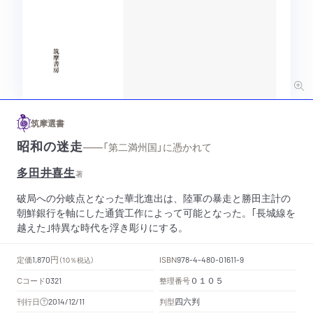
筑摩選書
昭和の迷走
——「第二満州国」に憑かれて
多田井喜生
著
破局への分岐点となった華北進出は、陸軍の暴走と勝田主計の
朝鮮銀行を軸にした通貨工作によって可能となった。｢長城線を
越えた｣特異な時代を浮き彫りにする。
円
定価
ISBN
1,870
（10％税込）
978-4-480-01611-9
Cコード
整理番号
0321
０１０５
四六判
刊行日
判型
2014/12/11