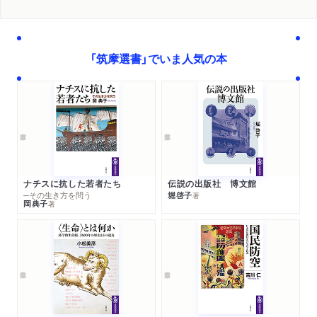
「筑摩選書」でいま人気の本
ナチスに抗した若者たち
伝説の出版社 博文館
─その生き方を問う
堀啓子
著
岡典子
著