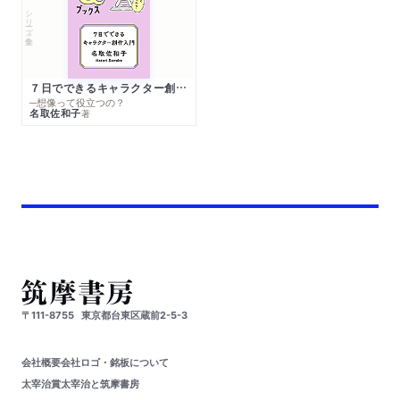
シリーズ・全集
７日でできるキャラクター創作入門
─想像って役立つの？
名取佐和子
著
〒111-8755
東京都台東区蔵前2-5-3
会社概要
会社ロゴ・銘板について
太宰治賞
太宰治と筑摩書房