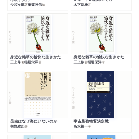
今和次郎
藤森照信
木下是雄
著
編
著
ちくま文庫
ちくま文庫
身近な雑草の愉快な生きかた
身近な雑草の愉快な生きかた
三上修
稲垣栄洋
三上修
稲垣栄洋
著
著
著
著
ちくまプリマー新書
ちくま新書
昆虫はなぜ海にいないのか
宇宙最強物質決定戦
朝野維起
高水裕一
著
著