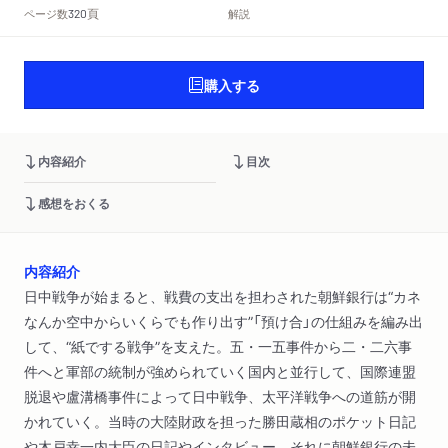
頁
ページ数
解説
320
購入する
内容紹介
目次
感想をおくる
内容紹介
日中戦争が始まると、戦費の支出を担わされた朝鮮銀行は“カネ
なんか空中からいくらでも作り出す”「預け合」の仕組みを編み出
して、“紙でする戦争”を支えた。五・一五事件から二・二六事
件へと軍部の統制が強められていく国内と並行して、国際連盟
脱退や盧溝橋事件によって日中戦争、太平洋戦争への道筋が開
かれていく。当時の大陸財政を担った勝田蔵相のポケット日記
や木戸幸一内大臣の日記やインタビュー、それに朝鮮銀行の未