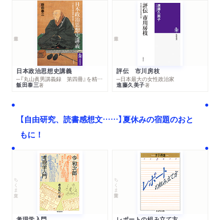
日本政治思想史講義
評伝 市川房枝
─『丸山眞男講義録 第四冊』を精読する
─日本最大の女性政治家
飯田泰三
進藤久美子
著
著
【自由研究、読書感想文……】夏休みの宿題のおと
もに！
ちくま文庫
ちくま学芸文庫
考現学入門
レポートの組み立て方