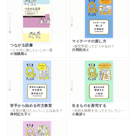
ちくまプリマー新書
シリーズ・全集
マイテーマの探し方
つながる読書
─探究学習ってどうやるの？
片岡則夫
著
─１０代に推したいこの一冊
小池陽慈
編
シリーズ・全集
シリーズ・全集
苦手から始める作文教室
生きものを探究する
─文章が書けたらいいことはある？
─自然を観察するってどういうこと？
津村記久子
小島渉
著
著