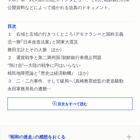
公開資料などによって描かれる迫真のドキュメント。
目次
１ 右傾と左傾の行きつくところ（デモクラシーと国粋主義
北一輝「日本改造法案」と関東大震災
勝田主計とその人脈 ほか）
２ 通貨戦争と第二満州国（朝鮮銀行券廃止問題
“預け合”―大陸の戦争に円はいらない
植民地障壁論と「歴史は経済動機」 ほか）
３ 二・二六事件、そして破局へ（真崎教育総監の更迭騒動
永田軍務局長の遭難
二・二六事件の前後のこと ほか）
目次をすべて読む
『昭和の迷走』の感想をおくる