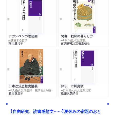
アガンベンの思想圏
聞書 戦前の暮らし方
─越境する哲学
─「９０歳」の証言集
岡田温司
古川柳蔵
三橋正枝
著
編
編
日本政治思想史講義
評伝 市川房枝
─『丸山眞男講義録 第四冊』を精読する
─日本最大の女性政治家
飯田泰三
進藤久美子
著
著
【自由研究、読書感想文……】夏休みの宿題のおと