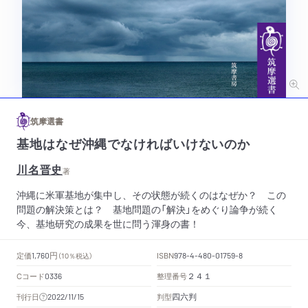
筑摩選書
基地はなぜ沖縄でなければいけないのか
川名晋史
著
沖縄に米軍基地が集中し、その状態が続くのはなぜか？ この
問題の解決策とは？ 基地問題の「解決」をめぐり論争が続く
今、基地研究の成果を世に問う渾身の書！
円
定価
ISBN
1,760
（10％税込）
978-4-480-01759-8
Cコード
整理番号
0336
２４１
四六判
刊行日
判型
2022/11/15