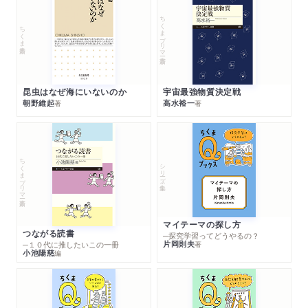
ちくまプリマー新書
ちくま新書
昆虫はなぜ海にいないのか
宇宙最強物質決定戦
朝野維起
高水裕一
著
著
ちくまプリマー新書
シリーズ・全集
マイテーマの探し方
つながる読書
─探究学習ってどうやるの？
片岡則夫
著
─１０代に推したいこの一冊
小池陽慈
編