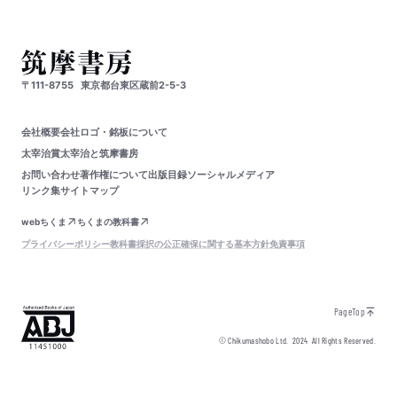
〒111-8755
東京都台東区蔵前2-5-3
会社概要
会社ロゴ・銘板について
太宰治賞
太宰治と筑摩書房
お問い合わせ
著作権について
出版目録
ソーシャルメディア
リンク集
サイトマップ
webちくま
ちくまの教科書
プライバシーポリシー
教科書採択の公正確保に関する基本方針
免責事項
PageTop
© Chikumashobo Ltd.
2024
All Rights Reserved.