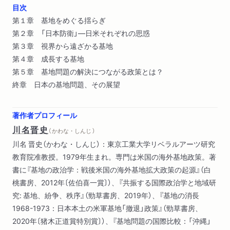
目次
第１章 基地をめぐる揺らぎ
第２章 「日本防衛」―日米それぞれの思惑
第３章 視界から遠ざかる基地
第４章 成長する基地
第５章 基地問題の解決につながる政策とは？
終章 日本の基地問題、その展望
著作者プロフィール
川名晋史
（ かわな・しんじ ）
川名 晋史（かわな・しんじ）：東京工業大学リベラルアーツ研究
教育院准教授。1979年生まれ。専門は米国の海外基地政策。著
書に『基地の政治学：戦後米国の海外基地拡大政策の起源』（白
桃書房、2012年〔佐伯喜一賞〕）、『共振する国際政治学と地域研
究: 基地、紛争、秩序』（勁草書房、2019年）、『基地の消長
1968-1973：日本本土の米軍基地「撤退」政策』（勁草書房、
2020年〔猪木正道賞特別賞〕）、『基地問題の国際比較：「沖縄」