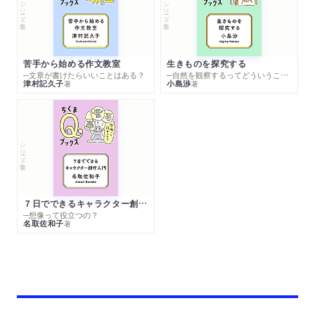
シリーズ・全集
シリーズ・全集
苦手から始める作文教室
生きものを探究する
─文章が書けたらいいことはある？
─自然を観察するってどういうこと？
津村記久子
小島渉
著
著
シリーズ・全集
７日でできるキャラクター創作入門
─想像って役立つの？
名取佐和子
著