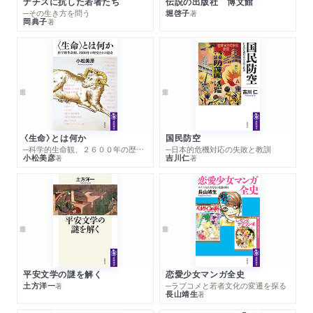
ナチスに抗した若者たち
伝説の出版社 博文館
─その生き方を問う
堀啓子
著
岡典子
著
〈生命〉とは何か
国民防空
─科学的生命観、２６００年の歴史とその超克
─日本的危機対応の失敗と教訓
小松美彦
吉川仁
著
著
平安文学の謎を解く
恋愛少女マンガ全史
土方洋一
─ラブコメと若者文化の変遷を探る
著
長山靖生
著