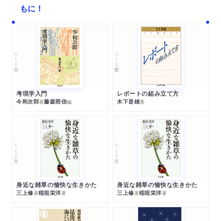
もに！
ちくま文庫
ちくま学芸文庫
考現学入門
レポートの組み立て方
今和次郎
藤森照信
木下是雄
著
編
著
ちくま文庫
ちくま文庫
身近な雑草の愉快な生きかた
身近な雑草の愉快な生きかた
三上修
稲垣栄洋
三上修
稲垣栄洋
著
著
著
著