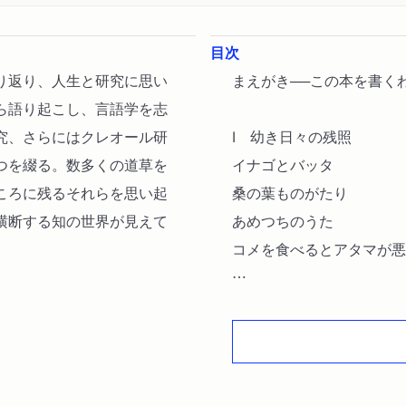
目次
り返り、人生と研究に思い
まえがき──この本を書く
ら語り起こし、言語学を志
究、さらにはクレオール研
I 幼き日々の残照
つを綴る。数多くの道草を
イナゴとバッタ
ころに残るそれらを思い起
桑の葉ものがたり
横断する知の世界が見えて
あめつちのうた
コメを食べるとアタマが悪
II モンゴル研究からシベ
一九五〇年代という時期
税務署のアルバイトと東京
最初のモンゴル旅行の思い