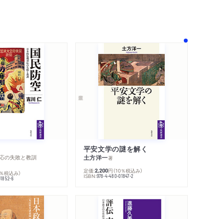
シリーズ・関連本
ール語研究
感想をおくる
小泉八雲の全訳刊行
か？ かれらの話すことばはオシ語（唖語）なの
クライナ問題と言語学
言語』
方言か？
平安文学の謎を解く
独立へ
応の失敗と教訓
土方洋一
著
定価:
円
（10％税込み）
2,200
0％税込み）
ISBN:
978-4-480-01847-2
01852-6
族」
ュール