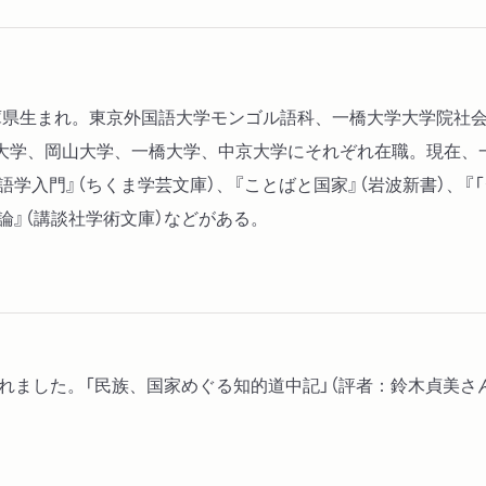
最初のブリヤート
モンゴル語の正書法
「独立国」トゥバとの出会
、兵庫県生まれ。東京外国語大学モンゴル語科、一橋大学大学院
III ドイツからフィンラ
大学、岡山大学、一橋大学、中京大学にそれぞれ在職。現在、
ぼくの二回目のドイツ留学
語学入門』（ちくま学芸文庫）、『ことばと国家』（岩波新書）、『
ドイツの冬
論』（講談社学術文庫）などがある。
ケルンのピエモン書店
IV 道草の数かず
ゲオルク・フォン・デア・
シューハルトと亀井先生の
れました。「民族、国家めぐる知的道中記」（評者：鈴木貞美さ
「日銀の弟」氏
韃靼とタタールのものがた
いわゆるタタールのくびき