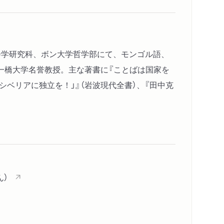
い
社会学研究科、ボン大学哲学部にて、モンゴル語、
ンドへ
一橋大学名誉教授。主な著書に『ことばは国家を
「シベリアに独立を！」』（岩波現代全書）、『田中克
ガーベレンツと荻生徂徠
「学学」
ん）
り