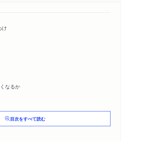
わけ
くなるか
リアへ
目次をすべて読む
外語の日々
出