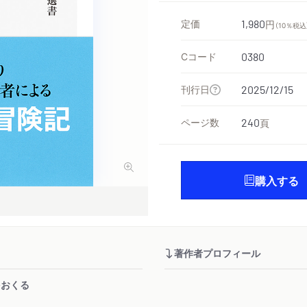
定価
1,980
円
（10％税込
Cコード
0380
刊行日
2025/12/15
ページ数
240
頁
購入する
著作者プロフィール
をおくる