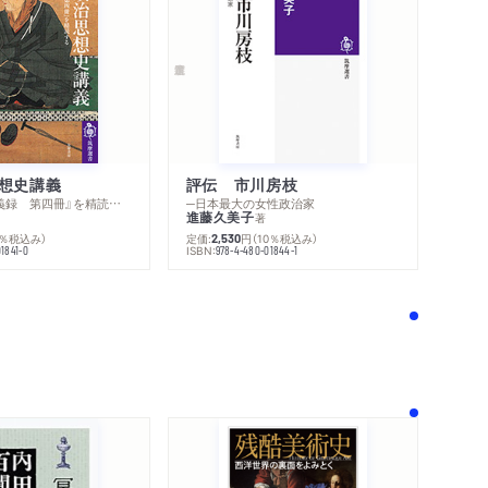
で
い──モンゴルの存立
に寄せて――歴史にささったトゲ
と花粉症――あるいは遊牧有害論
想史講義
評伝 市川房枝
─『丸山眞男講義録 第四冊』を精読する
─日本最大の女性政治家
進藤久美子
著
0％税込み）
定価:
円
（10％税込み）
2,530
ISBN:
1841-0
978-4-480-01844-1