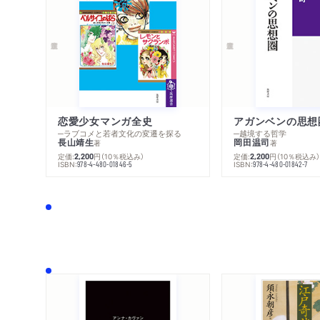
恋愛少女マンガ全史
アガンベンの思想
─ラブコメと若者文化の変遷を探る
─越境する哲学
長山靖生
岡田温司
著
著
定価:
円
（10％税込み）
定価:
円
（10％税込み
2,200
2,200
ISBN:
ISBN:
978-4-480-01846-5
978-4-480-01842-7