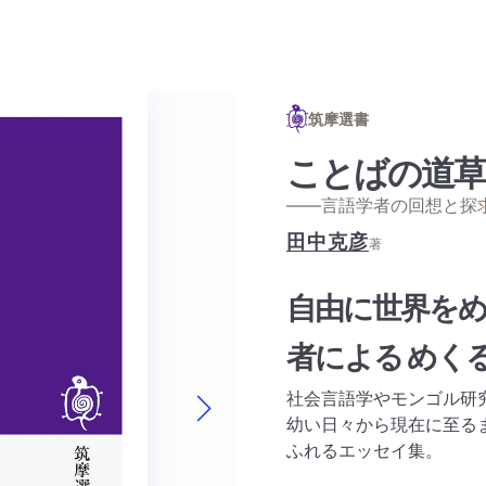
筑摩選書
ことばの道草
——言語学者の回想と探
田中克彦
著
自由に世界をめ
者による めく
社会言語学やモンゴル研
幼い日々から現在に至る
Next slide
ふれるエッセイ集。