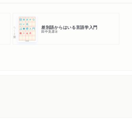
日本のタタール人
タタール・ステーキの問題
ぼくの読書のはじまり
差別語からはいる言語学入門
ちくま学芸文庫
田中克彦
著
スターリンとマル
千野栄一と亀井孝
谷垣実のメンタ
シュンちゃんといういたず
ナチンと馬たち
二人のスパイ
シャマニズムとカミツレソ
トロッキーとドン・ファン
アイクラかアイネックか
V クレオール語研究の初