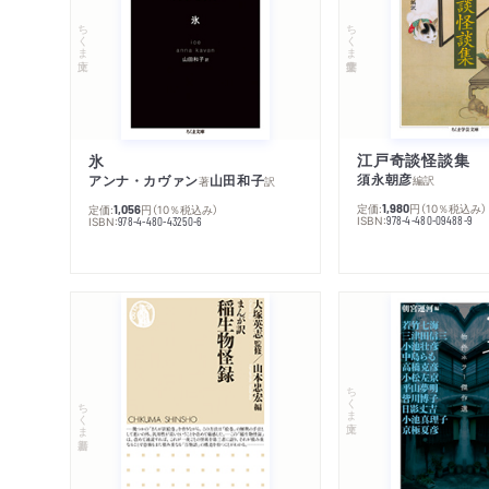
ちくま学芸文庫
ちくま文庫
江戸奇談怪談集
氷
須永朝彦
アンナ・カヴァン
山田和子
編訳
著
訳
定価:
円
（10％税込み）
1,980
定価:
円
（10％税込み）
1,056
ISBN:
978-4-480-09488-9
ISBN:
978-4-480-43250-6
ちくま文庫
ちくま新書