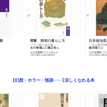
文化領域の巨大な変化の中
文明語と文化語
VII ノモンハンのたたか
ノモンハン戦争八十五周年
遊牧民と家畜の運命 黄砂
圏
聞書 戦前の暮らし方
日本政治思
─「９０歳」の証言集
古川柳蔵
三橋正枝
飯田泰三
編
編
著
あとがき
）
定価:
円
（10％税込み）
定価:
円
（1
2,530
2,310
ISBN:
ISBN:
978-4-480-01835-9
978-4-480-0
【幻想・ホラー・怪談……】涼しくなれる本