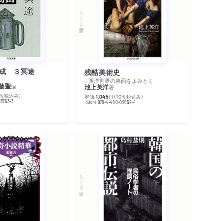
ちくま学芸文庫
成 ３冥途
残酷美術史
─西洋世界の裏面をよみとく
藤聖
編
池上英洋
著
0％税込み）
定価:
円
（10％税込み）
1,045
03763-3
ISBN:
978-4-480-09652-4
ちくま文庫