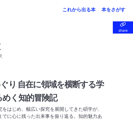
これから出る本
本をさがす
share
share
求
ぐり 自在に領域を横断する学
るめく知的冒険記
究をはじめ、幅広い探究を展開してきた碩学が、
までに心に残った出来事を振り返る。知的魅力あ