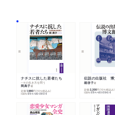
ナチスに抗した若者たち
伝説の出版社 博
─その生き方を問う
堀啓子
著
岡典子
著
定価:
円
（10％税込み
2,200
定価:
円
（10％税込み）
1,980
ISBN:
978-4-480-01845-8
ISBN:
978-4-480-01851-9