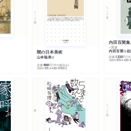
ちくま文庫
ちくま新書
内田百閒集
─冥途
内田百閒
佐
闇の日本美術
著
山本聡美
定価:
円
（1
1,320
著
ISBN:
978-4-480-
定価:
円
（10％税込み）
968
ISBN:
978-4-480-07168-2
ちくま文庫