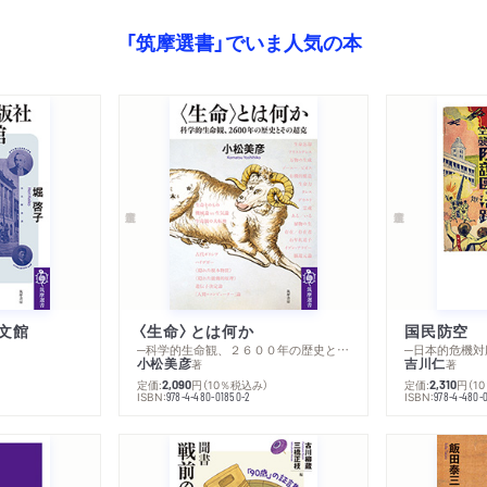
ある出版人とぼくのクレオ
「筑摩選書」でいま人気の本
池田恒雄最後のしごと――
ドイツ人はみなオシ（唖）
か？
VI 抵抗する言語──ウ
言語から国際状況を考える
メイエ『新生ヨーロッパの
ことばの数は増え続ける
ウクライナ語はロシア語の
文館
〈生命〉とは何か
国民防空
アウスバウ――方言からの
─科学的生命観、２６００年の歴史とその超克
─日本的危機対
小松美彦
吉川仁
著
著
）
独立を求めてたたかう方言
定価:
円
（10％税込み）
定価:
円
（1
2,090
2,310
ISBN:
ISBN:
978-4-480-01850-2
978-4-480-
「文明」から排除される「民
文明主義からの脱出とソシ