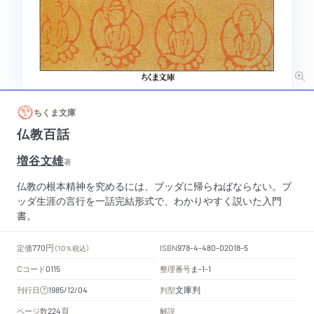
ちくま文庫
仏教百話
増谷文雄
著
仏教の根本精神を究めるには、ブッダに帰らねばならない。ブ
ッダ生涯の言行を一話完結形式で、わかりやすく説いた入門
書。
円
定価
ISBN
770
（10％税込）
978-4-480-02018-5
Cコード
整理番号
ま
0115
-1-1
文庫判
刊行日
判型
1985/12/04
頁
ページ数
解説
224