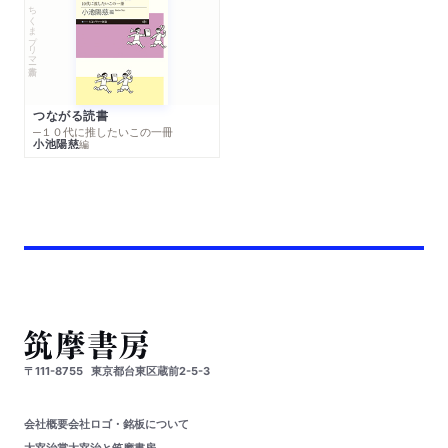
ちくまプリマー新書
つながる読書
─１０代に推したいこの一冊
小池陽慈
編
〒111-8755
東京都台東区蔵前2-5-3
会社概要
会社ロゴ・銘板について
太宰治賞
太宰治と筑摩書房