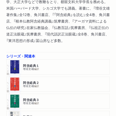
学、大正大学などで教鞭をとり、都留文科大学学長を務める。
米国ハーバード大学、シカゴ大学でも講義。著書に、『増谷文雄
著作集』全12巻、角川書店、『「阿含経典」を読む』全4巻、角川書
店、『根本仏教阿含経典講義』筑摩書房、『アーガマ資料による
仏伝の研究』在家仏教協会、『仏教百話』筑摩書房、『仏祖正伝の
道正法眼蔵』筑摩書房、『現代語訳正法眼蔵』全8巻、角川書店、
『東洋思想の形成』冨山房など多数。
シリーズ・関連本
ちくま学芸文庫
阿含経典１
増谷文雄
編訳
ちくま学芸文庫
阿含経典２
増谷文雄
編訳
ちくま学芸文庫
阿含経典３
増谷文雄
編訳