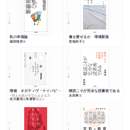
ちくま文庫
ちくま文庫
私の幸福論
傷を愛せるか 増補新版
福田恆存
宮地尚子
著
著
ちくま文庫
ちくま文庫
増補 ネガティヴ・ケイパビリティで生きる
積読こそが完全な読書術である
─答えを急がず立ち止まる力
永田希
著
谷川嘉浩
朱喜哲
著
著
ほか
ちくま文庫
ちくま文庫