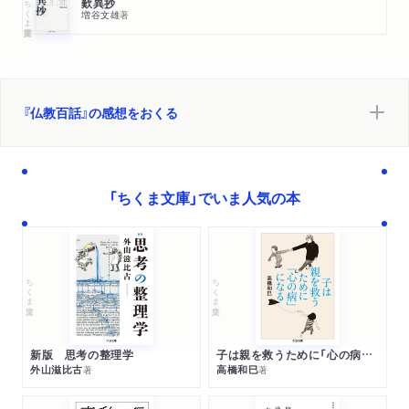
ちくま学芸文庫
歎異抄
増谷文雄
著
『仏教百話』の感想をおくる
「ちくま文庫」でいま人気の本
ちくま文庫
ちくま文庫
新版 思考の整理学
子は親を救うために「心の病」になる
外山滋比古
高橋和巳
著
著