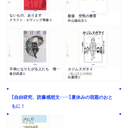
ないもの、あります
新版 空気の教育
クラフト・エヴィング商會
著
外山滋比古
著
ちくま文庫
ちくま文庫
不幸になりたがる人たち 増補新版
カジムヌガタイ
春日武彦
─風が語る沖縄戦
著
比嘉慂
著
【自由研究、読書感想文……】夏休みの宿題のおと
もに！