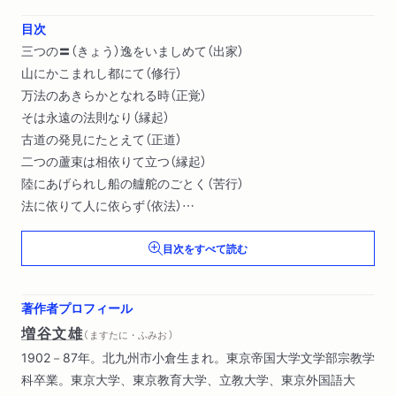
目次
三つの〓（きょう）逸をいましめて（出家）
山にかこまれし都にて（修行）
万法のあきらかとなれる時（正覚）
そは永遠の法則なり（縁起）
古道の発見にたとえて（正道）
二つの蘆束は相依りて立つ（縁起）
陸にあげられし船の艫舵のごとく（苦行）
法に依りて人に依らず（依法）
いま甘露の門をひらく（説法）
目次をすべて読む
最初の説法の対象をえらぶ（初転法輪）〔ほか〕
著作者プロフィール
増谷文雄
（ ますたに・ふみお ）
1902－87年。北九州市小倉生まれ。東京帝国大学文学部宗教学
科卒業。東京大学、東京教育大学、立教大学、東京外国語大