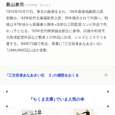
殿山泰司
（ とのやま・たいじ ）
1915年10月17日、東京の銀座生まれ。’36年新築地劇団入団、
初舞台。’42年松竹太秦撮影所入所。同年徴兵されて中国へ。戦
後は’47年頃から新藤兼人脚本=吉村公三郎監督コンビ作品で売
れっ子となる。’50年近代映画協会創立に参加。以後今村昌平、
大島渚監督作品など数多くの作品に出演。ジャズとミステリを
愛する。’89年73歳で死去。著書に『三文役者あなあきい伝』
『JAMJAM日記』ほか多数。
『三文役者あなあきい伝 ２』の感想をおくる
「ちくま文庫」でいま人気の本