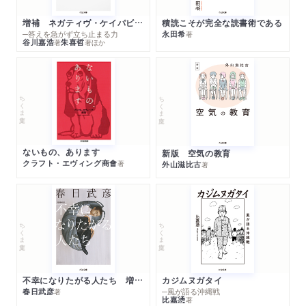
増補 ネガティヴ・ケイパビリティで生きる
積読こそが完全な読書術である
─答えを急がず立ち止まる力
永田希
著
谷川嘉浩
朱喜哲
著
著
ほか
ちくま文庫
ちくま文庫
ないもの、あります
新版 空気の教育
クラフト・エヴィング商會
著
外山滋比古
著
ちくま文庫
ちくま文庫
不幸になりたがる人たち 増補新版
カジムヌガタイ
春日武彦
─風が語る沖縄戦
著
比嘉慂
著