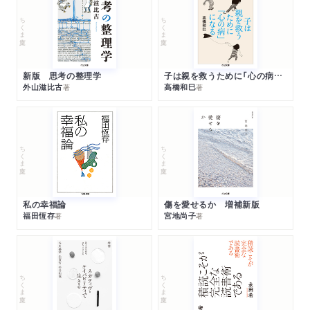
ちくま文庫
ちくま文庫
新版 思考の整理学
子は親を救うために「心の病」になる
外山滋比古
高橋和巳
著
著
ちくま文庫
ちくま文庫
私の幸福論
傷を愛せるか 増補新版
福田恆存
宮地尚子
著
著
ちくま文庫
ちくま文庫