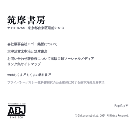
〒111-8755
東京都台東区蔵前2-5-3
会社概要
会社ロゴ・銘板について
太宰治賞
太宰治と筑摩書房
お問い合わせ
著作権について
出版目録
ソーシャルメディア
リンク集
サイトマップ
webちくま
ちくまの教科書
プライバシーポリシー
教科書採択の公正確保に関する基本方針
免責事項
PageTop
© Chikumashobo Ltd.
2024
All Rights Reserved.