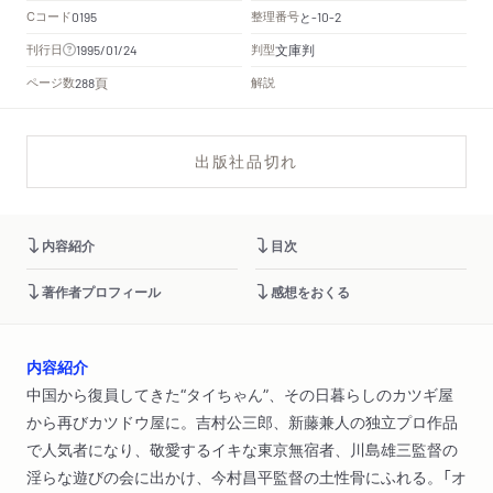
Cコード
整理番号
と
0195
-10-2
文庫判
刊行日
判型
1995/01/24
頁
ページ数
解説
288
出版社品切れ
内容紹介
目次
著作者プロフィール
感想をおくる
内容紹介
中国から復員してきた“タイちゃん”、その日暮らしのカツギ屋
から再びカツドウ屋に。吉村公三郎、新藤兼人の独立プロ作品
で人気者になり、敬愛するイキな東京無宿者、川島雄三監督の
淫らな遊びの会に出かけ、今村昌平監督の土性骨にふれる。「オ