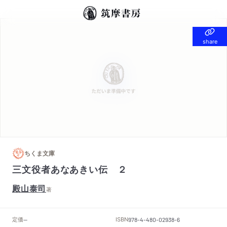
share
share
ちくま文庫
三文役者あなあきい伝 ２
殿山泰司
著
定価
ISBN
--
978-4-480-02938-6