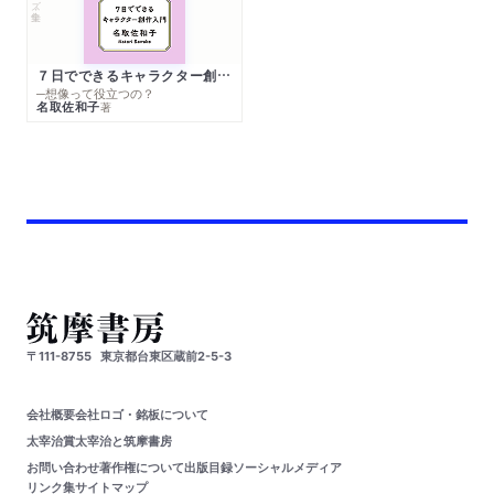
７日でできるキャラクター創作入門
─想像って役立つの？
名取佐和子
著
〒111-8755
東京都台東区蔵前2-5-3
会社概要
会社ロゴ・銘板について
太宰治賞
太宰治と筑摩書房
お問い合わせ
著作権について
出版目録
ソーシャルメディア
リンク集
サイトマップ