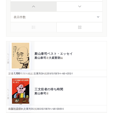
殿山泰司ベスト・エッセイ
ちくま文庫
殿山泰司
大庭萱朗
著
編
定価:
1,100
円
（10％税込）
文庫判
384
頁
2018/10/10
978-4-480-43552-1
三文役者の待ち時間
ちくま文庫
殿山泰司
著
出版社品切れ
文庫判
352
頁
2003/03/10
978-4-480-03805-0