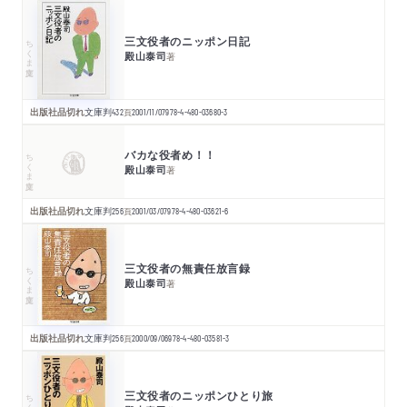
三文役者のニッポン日記
ちくま文庫
殿山泰司
著
出版社品切れ
文庫判
432
頁
2001/11/07
978-4-480-03680-3
バカな役者め！！
ちくま文庫
殿山泰司
著
出版社品切れ
文庫判
256
頁
2001/03/07
978-4-480-03621-6
三文役者の無責任放言録
ちくま文庫
殿山泰司
著
出版社品切れ
文庫判
256
頁
2000/09/06
978-4-480-03581-3
三文役者のニッポンひとり旅
ちくま文庫