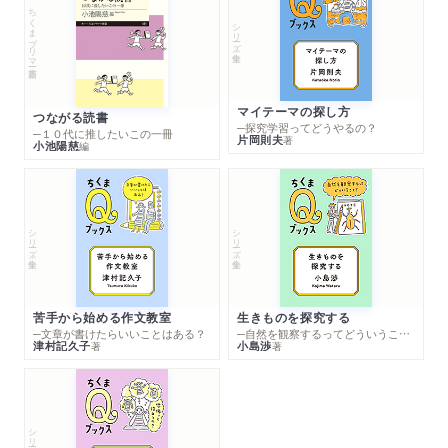
ちくまプリマー新書
シリーズ・全集
マイテーマの探し方
つながる読書
─探究学習ってどうやるの？
─１０代に推したいこの一冊
片岡則夫
著
小池陽慈
編
シリーズ・全集
シリーズ・全集
苦手から始める作文教室
生きものを探究する
─文章が書けたらいいことはある？
─自然を観察するってどういうこと？
津村記久子
小島渉
著
著
シリーズ・全集