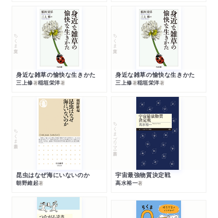
ちくま文庫
ちくま文庫
身近な雑草の愉快な生きかた
身近な雑草の愉快な生きかた
三上修
稲垣栄洋
三上修
稲垣栄洋
著
著
著
著
ちくまプリマー新書
ちくま新書
昆虫はなぜ海にいないのか
宇宙最強物質決定戦
朝野維起
高水裕一
著
著