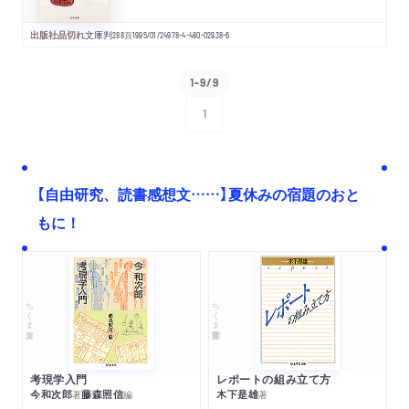
出版社品切れ
文庫判
288
頁
1995/01/24
978-4-480-02938-6
1-9/9
1
次へ
【自由研究、読書感想文……】夏休みの宿題のおと
もに！
ちくま文庫
ちくま学芸文庫
考現学入門
レポートの組み立て方
今和次郎
藤森照信
木下是雄
著
編
著