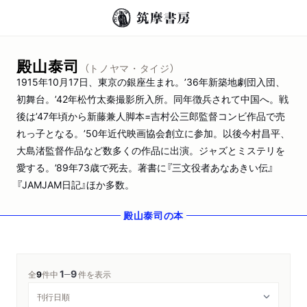
殿山泰司
（トノヤマ・タイジ）
1915年10月17日、東京の銀座生まれ。’36年新築地劇団入団、
初舞台。’42年松竹太秦撮影所入所。同年徴兵されて中国へ。戦
後は’47年頃から新藤兼人脚本=吉村公三郎監督コンビ作品で売
れっ子となる。’50年近代映画協会創立に参加。以後今村昌平、
大島渚監督作品など数多くの作品に出演。ジャズとミステリを
愛する。’89年73歳で死去。著書に『三文役者あなあきい伝』
『JAMJAM日記』ほか多数。
殿山泰司
の本
1
9
─
全
9
件中
件を表示