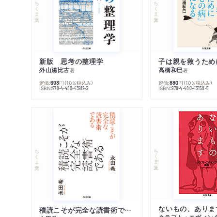
ちくま文庫
ちくま文庫
新版 思考の整理学
外山滋比古
高橋和巳
著
著
定価:
円
（10％税込み）
定価:
円
（10％税込み）
693
880
ISBN:
ISBN:
978-4-480-43912-3
978-4-480-43158-5
ちくま文庫
ちくま文庫
ないもの、ありま
積読こそが完全な読書術である
クラフト・エヴィン