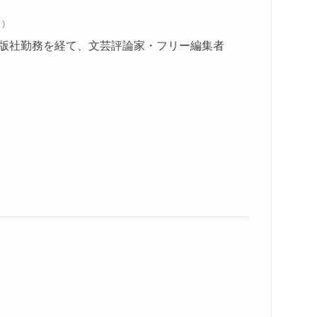
）
出版社勤務を経て、文芸評論家・フリー編集者
録』
鬼婆》の世界」「乙羽信子抄論」「河原林の《悪党》」
記』「三文役者のニッポン日記」から
治はオンナにまかせよう」「オトウチャンを返せ、亭
んなあ」「OKINAWAへの愚察」「太陽のような政治
は当たり前だろうか」