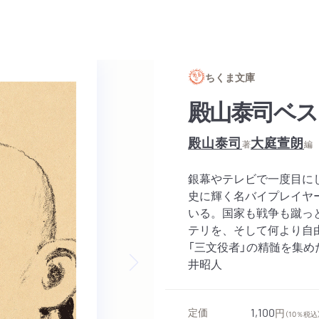
ちくま文庫
殿山泰司ベス
殿山泰司
大庭萱朗
著
編
銀幕やテレビで一度目に
史に輝く名バイプレイヤ
いる。国家も戦争も蹴っ
テリを、そして何より自
「三文役者」の精髄を集
井昭人
Next slide
定価
1,100
円
（10％税込