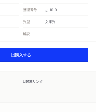
整理番号
-10-9
と
判型
文庫判
解説
購入する
関連リンク