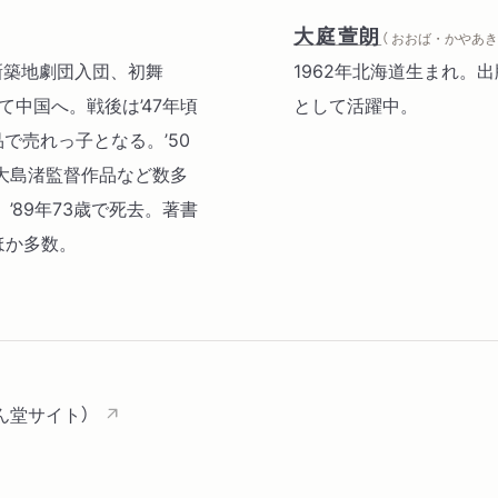
「安城家の舞踏会」から
大庭萱朗
（ おおば・かやあき 
「愛妻物語」から
年新築地劇団入団、初舞
1962年北海道生まれ。
「わが町」から
て中国へ。戦後は’47年頃
として活躍中。
「裸の島」から
で売れっ子となる。’50
「人間」から
大島渚監督作品など数多
89年73歳で死去。著書
Ⅱ
ほか多数。
・『三文役者の無責任放言
「銀座と親父とオレと」「《
・『三文役者のニッポン日
「戦争はもうゴメン」「政
主を返せ」「犯罪はなくなら
ん堂サイト）
がほしい」「ストをやるの
・「独り言」