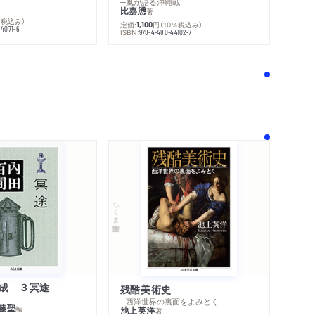
─風が語る沖縄戦
比嘉慂
著
％税込み）
定価:
円
（10％税込み）
1,100
44071-6
ISBN:
978-4-480-44102-7
ちくま学芸文庫
成 ３冥途
残酷美術史
─西洋世界の裏面をよみとく
藤聖
編
池上英洋
著