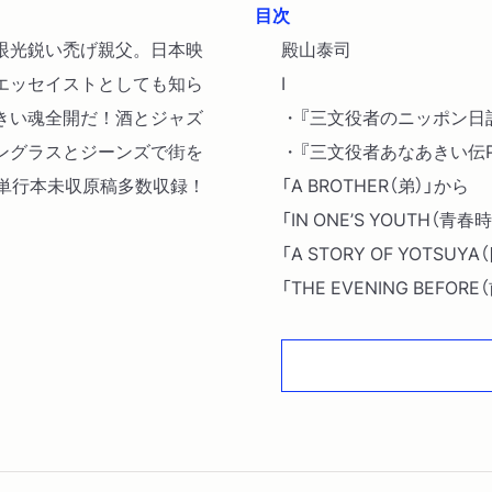
目次
眼光鋭い禿げ親父。日本映
殿山泰司
エッセイストとしても知ら
I
きい魂全開だ！酒とジャズ
・『三文役者のニッポン日
ングラスとジーンズで街を
・『三文役者あなあきい伝PA
。単行本未収原稿多数収録！
「A BROTHER（弟）」から
「IN ONE’S YOUTH（青
「A STORY OF YOTSU
「THE EVENING BEFOR
「1940 IN KYOTO（京
「THE JAPANESE ARM
「P・O・W（捕虜）」から
・『三文役者あなあきい伝 P
「最後の鉄腕」から