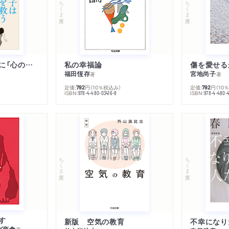
ちくま文庫
ちくま文庫
子は親を救うために「心の病」になる
私の幸福論
傷を愛せる
福田恆存
宮地尚子
著
著
定価:
円
（10％税込み）
定価:
円
（10
792
792
ISBN:
ISBN:
978-4-480-03416-8
978-4-480-
ちくま文庫
ちくま文庫
す
新版 空気の教育
グ商會