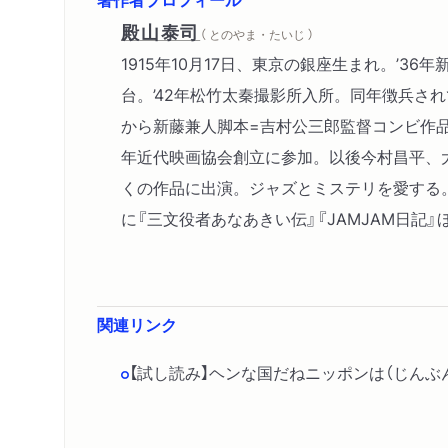
殿山泰司
（ とのやま・たいじ ）
1915年10月17日、東京の銀座生まれ。’36
台。’42年松竹太秦撮影所入所。同年徴兵され
から新藤兼人脚本=吉村公三郎監督コンビ作品
年近代映画協会創立に参加。以後今村昌平、
くの作品に出演。ジャズとミステリを愛する。’
に『三文役者あなあきい伝』『JAMJAM日記』
関連リンク
【試し読み】ヘンな国だねニッポンは（じんぶ