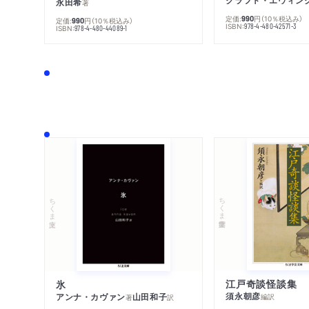
永田希
著
定価:
円
（10％税込み）
990
定価:
円
（10％税込み）
990
ISBN:
978-4-480-42571-3
ISBN:
978-4-480-44089-1
ちくま学芸文庫
ちくま文庫
江戸奇談怪談集
氷
須永朝彦
アンナ・カヴァン
山田和子
編訳
著
訳