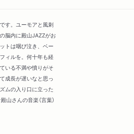
・『JAMJAM日記』1976年
「6月 祖国なんて、どう
国〉になりましょうよ」
です。ユーモアと風刺
・『三文役者の待ち時間』
の脳内に殿山JAZZがお
「1977年」から
ットは咽び泣き、ベー
「1978年」から
フィルを。何十年も経
「1979年」から
ている不満や憤りがそ
「1980年」から
て成長が遅いなと思っ
・『殿山泰司のしゃべくり1
ズムの入り口に立った
Ⅲ
な殿山さんの音楽（言葉）
・「三文映画俳優の溜息」
・「恋愛とはナニかいな」
・「三文役者の“うえのバラ