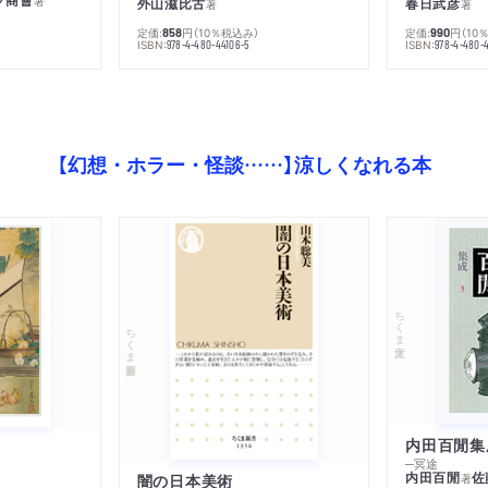
著
外山滋比古
春日武彦
著
著
定価:
円
（10％税込み）
定価:
円
（10
858
990
ISBN:
ISBN:
978-4-480-44106-5
978-4-480-
【幻想・ホラー・怪談……】涼しくなれる本
ちくま文庫
ちくま新書
内田百閒集
─冥途
内田百閒
佐
闇の日本美術
著