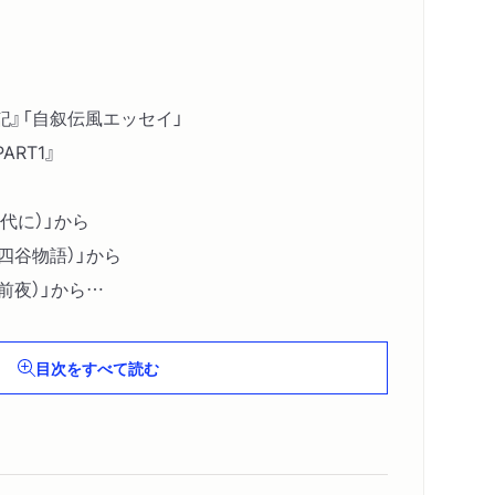
記』「自叙伝風エッセイ」
RT1』
春時代に）」から
YA（四谷物語）」から
E（前夜）」から
都にて昭和十五年）」から
Y（日本の軍隊）」
目次をすべて読む
ART2』