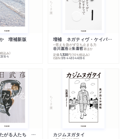
ちくま文庫
か 増補新版
増補 ネガティヴ・ケイパビリティで生きる
─答えを急がず立ち止まる力
谷川嘉浩
朱喜哲
著
著
ほか
％税込み）
定価:
円
（10％税込み）
1,320
43816-4
ISBN:
978-4-480-44109-6
ちくま文庫
不幸になりたがる人たち 増補新版
カジムヌガタイ