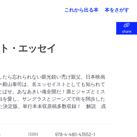
これから出る本
本をさがす
share
share
ト・エッセイ
したら忘れられない眼光鋭い禿げ親父。日本映画
ー殿山泰司は、名エッセイストとしても知られて
とばせ。あなあきい魂全開だ！酒とジャズとミス
由を愛し、サングラスとジーンズで街を闊歩した
めた決定版。単行本未収原稿多数収録！ 解説 戌
ISBN
978-4-480-43552-1
）