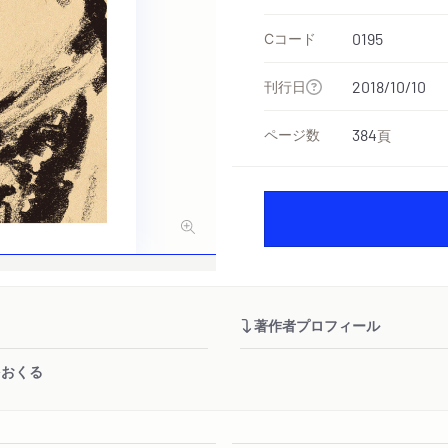
Cコード
0195
刊行日
2018/10/10
ページ数
384
頁
著作者プロフィール
をおくる