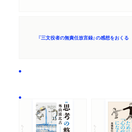
『三文役者の無責任放言録』の感想をおくる
ちくま文庫
ちくま文庫