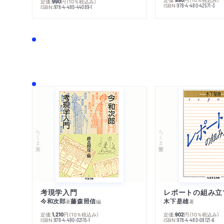
定価:
円
（10％税込み）
990
ISBN:
978-4-480-42571-3
ISBN:
978-4-480-44089-1
ちくま文庫
ちくま学芸文庫
考現学入門
レポートの組み立
今和次郎
藤森照信
木下是雄
著
編
著
定価:
円
（10％税込み）
定価:
円
（10％税込み）
1,210
902
ISBN:
ISBN:
978-4-480-02115-1
978-4-480-08121-6