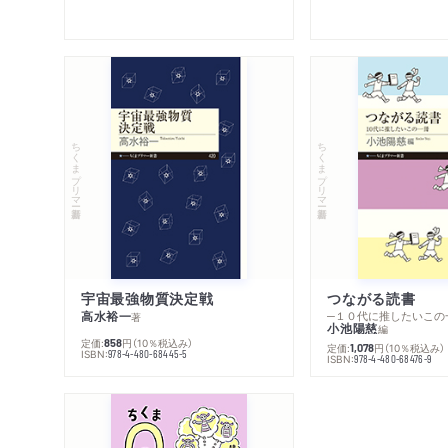
ちくまプリマー新書
ちくまプリマー新書
宇宙最強物質決定戦
つながる読書
高水裕一
─１０代に推したいこの
著
小池陽慈
編
定価:
円
（10％税込み）
858
定価:
円
（10％税込み）
1,078
ISBN:
978-4-480-68445-5
ISBN:
978-4-480-68476-9