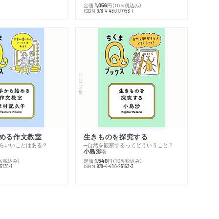
定価:
円
（10％税込み）
1,056
ISBN:
978-4-480-07756-1
シリーズ・全集
める作文教室
生きものを探究する
らいいことはある？
─自然を観察するってどういうこと？
小島渉
著
0％税込み）
定価:
円
（10％税込み）
1,540
ISBN:
5138-1
978-4-480-25163-3