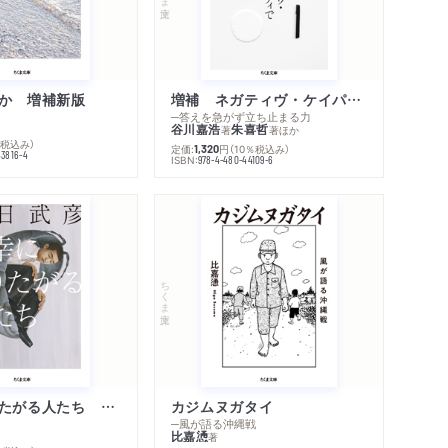
か 増補新版
増補 ネガティヴ・ケイパビリティで生きる
─答えを急がず立ち止まる力
谷川嘉浩
朱喜哲
著
著
ほか
％税込み）
定価:
円
（10％税込み）
1,320
43816-4
ISBN:
978-4-480-44109-6
内容紹介・目次
著作者プロフィール
感想をおくる
ちくま文庫
不幸になりたがる人たち 増補新版
カジムヌガタイ
─風が語る沖縄戦
比嘉慂
著