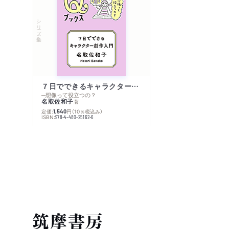
シリーズ・全集
７日でできるキャラクター創作入門
─想像って役立つの？
名取佐和子
著
定価:
円
（10％税込み）
1,540
ISBN:
978-4-480-25162-6