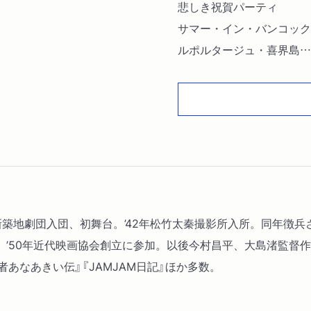
悲しき祝賀パーティ
サマー・イン・バンコック
ルポルタージュ・喜界島
ワン・モア・ヒロシマ
小さな“川島雄三伝”〔ほか〕
6年新築地劇団入団、初舞台。’42年松竹太秦撮影所入所。同年徴
。’50年近代映画協会創立に参加。以後今村昌平、大島渚監督
者あなあきい伝』『JAMJAM日記』ほか多数。