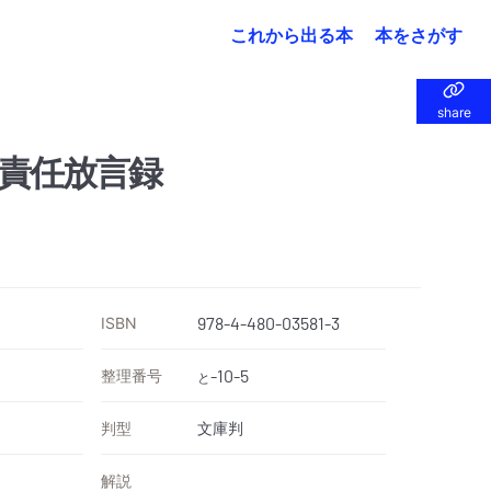
これから出る本
本をさがす
share
share
責任放言録
ISBN
978-4-480-03581-3
整理番号
-10-5
と
判型
文庫判
解説