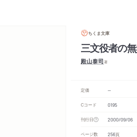
ちくま文庫
三文役者の無
殿山泰司
著
定価
--
Cコード
0195
刊行日
2000/09/06
ページ数
256
頁