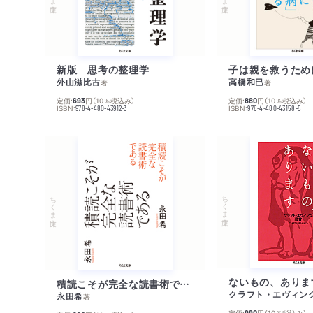
新版 思考の整理学
外山滋比古
高橋和巳
著
著
定価:
円
（10％税込み）
定価:
円
（10％税込み）
693
880
ISBN:
ISBN:
978-4-480-43912-3
978-4-480-43158-5
ちくま文庫
ちくま文庫
ないもの、ありま
積読こそが完全な読書術である
クラフト・エヴィン
永田希
著
定価:
円
（10％税込み）
990