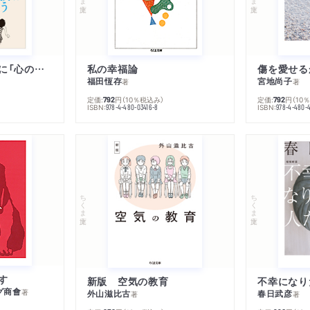
子は親を救うために「心の病」になる
私の幸福論
傷を愛せる
福田恆存
宮地尚子
著
著
定価:
円
（10％税込み）
定価:
円
（10
792
792
ISBN:
ISBN:
978-4-480-03416-8
978-4-480-
ちくま文庫
ちくま文庫
す
新版 空気の教育
グ商會
著
外山滋比古
春日武彦
著
著