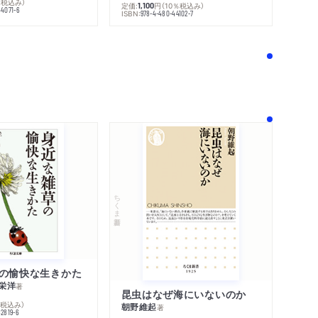
％税込み）
定価:
円
（10％税込み）
1,100
44071-6
ISBN:
978-4-480-44102-7
！
ちくま新書
の愉快な生きかた
栄洋
著
昆虫はなぜ海にいないのか
％税込み）
朝野維起
著
42819-6