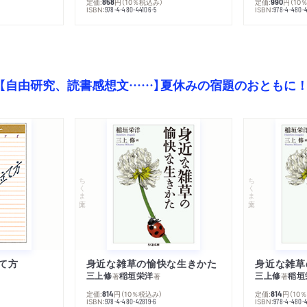
定価:
円
（10％税込み）
定価:
円
（10
858
990
ISBN:
ISBN:
978-4-480-44106-5
978-4-480-
【自由研究、読書感想文……】夏休みの宿題のおともに
ちくま文庫
ちくま文庫
て方
身近な雑草の愉快な生きかた
身近な雑草
三上修
稲垣栄洋
三上修
稲垣
著
著
著
定価:
円
（10％税込み）
定価:
円
（10
814
814
ISBN:
ISBN:
978-4-480-42819-6
978-4-480-