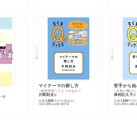
シリーズ・全集
シリーズ・全集
マイテーマの探し方
苦手から始
─探究学習ってどうやるの？
─文章が書けた
片岡則夫
津村記久子
著
著
一冊
定価:
円
（10％税込み）
定価:
円
（1
1,320
1,210
ISBN:
ISBN:
978-4-480-25117-6
978-4-480-2