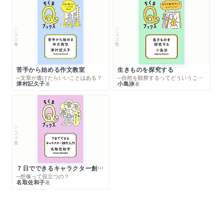
シリーズ・全集
シリーズ・全集
苦手から始める作文教室
生きものを探究する
─文章が書けたらいいことはある？
─自然を観察するってどういうこと？
津村記久子
小島渉
著
著
シリーズ・全集
７日でできるキャラクター創作入門
─想像って役立つの？
名取佐和子
著