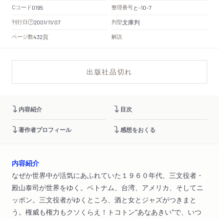
Cコード
整理番号
と
0195
-10-7
文庫判
刊行日
判型
2001/11/07
頁
ページ数
解説
432
出版社品切れ
内容紹介
目次
著作者プロフィール
感想をおくる
内容紹介
なぜか世界中が活気にあふれていた１９６０年代、三文役者・
殿山泰司が世界をゆく。ベトナム、台湾、アメリカ、そしてニ
ッポン。三文役者がゆくところ、酒と女とジャズがつきまと
う。権威も権力もクソくらえ！トコトン“あなあきい”で、いつ