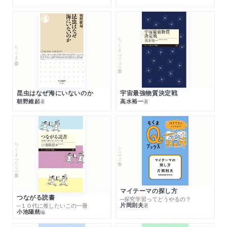
ちくまプリマー新書
ちくま新書
昆虫はなぜ海にいないのか
宇宙最強物質決定戦
朝野維起
高水裕一
著
著
ちくまプリマー新書
シリーズ・全集
マイテーマの探し方
つながる読書
─探究学習ってどうやるの？
片岡則夫
著
─１０代に推したいこの一冊
小池陽慈
編