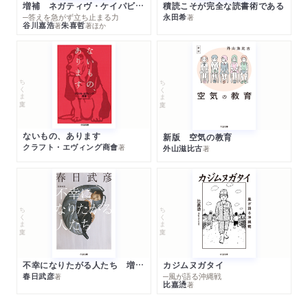
増補 ネガティヴ・ケイパビリティで生きる
積読こそが完全な読書術である
─答えを急がず立ち止まる力
永田希
著
谷川嘉浩
朱喜哲
著
著
ほか
ちくま文庫
ちくま文庫
ないもの、あります
新版 空気の教育
クラフト・エヴィング商會
著
外山滋比古
著
ちくま文庫
ちくま文庫
不幸になりたがる人たち 増補新版
カジムヌガタイ
春日武彦
─風が語る沖縄戦
著
比嘉慂
著