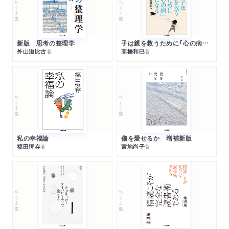
ちくま文庫
ちくま文庫
新版 思考の整理学
子は親を救うために「心の病」になる
外山滋比古
高橋和巳
著
著
ちくま文庫
ちくま文庫
私の幸福論
傷を愛せるか 増補新版
福田恆存
宮地尚子
著
著
ちくま文庫
ちくま文庫