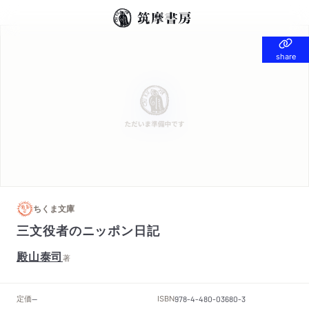
share
share
ちくま文庫
三文役者のニッポン日記
殿山泰司
著
定価
ISBN
--
978-4-480-03680-3