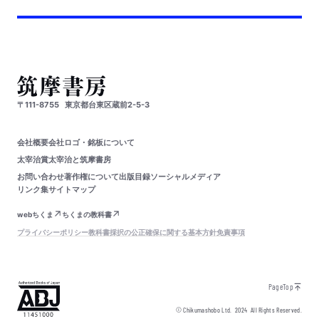
〒111-8755
東京都台東区蔵前2-5-3
会社概要
会社ロゴ・銘板について
太宰治賞
太宰治と筑摩書房
お問い合わせ
著作権について
出版目録
ソーシャルメディア
リンク集
サイトマップ
webちくま
ちくまの教科書
プライバシーポリシー
教科書採択の公正確保に関する基本方針
免責事項
PageTop
© Chikumashobo Ltd.
2024
All Rights Reserved.