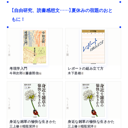
【自由研究、読書感想文……】夏休みの宿題のおと
もに！
ちくま文庫
ちくま学芸文庫
考現学入門
レポートの組み立て方
今和次郎
藤森照信
木下是雄
著
編
著
ちくま文庫
ちくま文庫
身近な雑草の愉快な生きかた
身近な雑草の愉快な生きかた
三上修
稲垣栄洋
三上修
稲垣栄洋
著
著
著
著