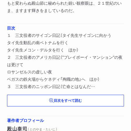
もと変わらぬ殿山節に秘められた鋭い観察眼は、２１世紀のい
ま、ますます輝きをましているのだ。
目次
１ 三文役者のサイゴン日記（タイ先生サイゴンに向かう
タイ先生動乱の南ベトナムを行く
タイ先生メコン・デルタを行く ほか）
２ 三文役者のアメリカ日記（“プレイボーイ・マンション”の夜
は更けて
ロサンゼルスの虚しい夜
ベガスの鉄火場からケネディ「殉職の地」へ ほか）
３ 三文役者のニッポン日記（亡命とはなんだ
マージャン天国ニッポン！！
目次をすべて読む
風呂代値上げで遠くへ行きたい ほか）
著作者プロフィール
殿山泰司
（ とのやま・たいじ ）