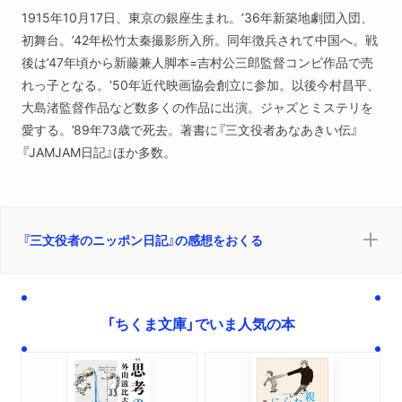
1915年10月17日、東京の銀座生まれ。’36年新築地劇団入団、
初舞台。’42年松竹太秦撮影所入所。同年徴兵されて中国へ。戦
後は’47年頃から新藤兼人脚本=吉村公三郎監督コンビ作品で売
れっ子となる。’50年近代映画協会創立に参加。以後今村昌平、
大島渚監督作品など数多くの作品に出演。ジャズとミステリを
愛する。’89年73歳で死去。著書に『三文役者あなあきい伝』
『JAMJAM日記』ほか多数。
『三文役者のニッポン日記』の感想をおくる
「ちくま文庫」でいま人気の本