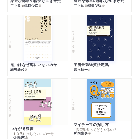
身近な雑草の愉快な生きかた
身近な雑草の愉快な生きかた
三上修
稲垣栄洋
三上修
稲垣栄洋
著
著
著
著
ちくまプリマー新書
ちくま新書
昆虫はなぜ海にいないのか
宇宙最強物質決定戦
朝野維起
高水裕一
著
著
ちくまプリマー新書
シリーズ・全集
マイテーマの探し方
つながる読書
─探究学習ってどうやるの？
片岡則夫
著
─１０代に推したいこの一冊
小池陽慈
編