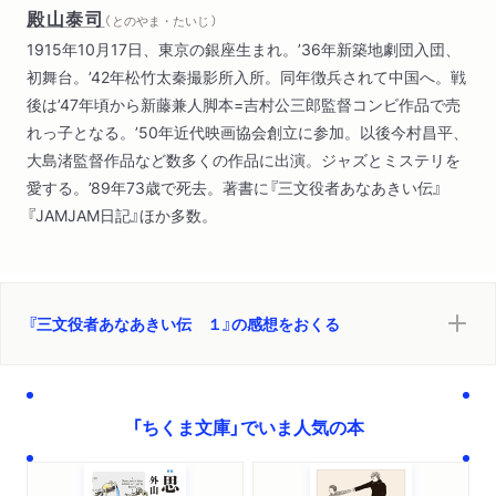
殿山泰司
（ とのやま・たいじ ）
文庫版解説 一発モンのナマ（町田／町蔵）
1915年10月17日、東京の銀座生まれ。’36年新築地劇団入団、
初舞台。’42年松竹太秦撮影所入所。同年徴兵されて中国へ。戦
後は’47年頃から新藤兼人脚本=吉村公三郎監督コンビ作品で売
れっ子となる。’50年近代映画協会創立に参加。以後今村昌平、
大島渚監督作品など数多くの作品に出演。ジャズとミステリを
愛する。’89年73歳で死去。著書に『三文役者あなあきい伝』
『JAMJAM日記』ほか多数。
『三文役者あなあきい伝 １』の感想をおくる
「ちくま文庫」でいま人気の本