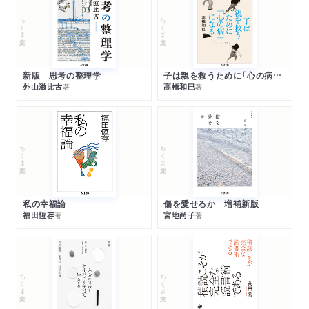
ちくま文庫
ちくま文庫
新版 思考の整理学
子は親を救うために「心の病」になる
外山滋比古
高橋和巳
著
著
ちくま文庫
ちくま文庫
私の幸福論
傷を愛せるか 増補新版
福田恆存
宮地尚子
著
著
ちくま文庫
ちくま文庫