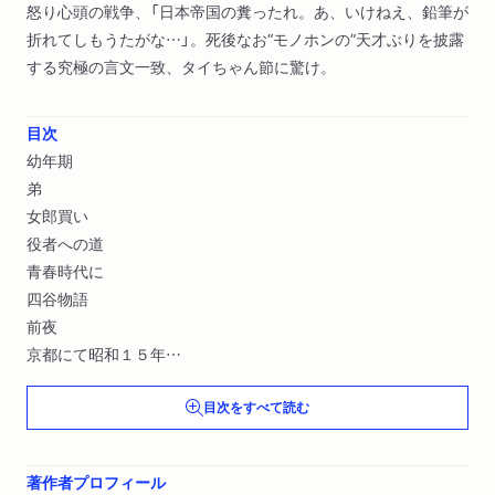
怒り心頭の戦争、「日本帝国の糞ったれ。あ、いけねえ、鉛筆が
折れてしもうたがな…」。死後なお“モノホンの”天才ぶりを披露
する究極の言文一致、タイちゃん節に驚け。
目次
幼年期
弟
女郎買い
役者への道
青春時代に
四谷物語
前夜
京都にて昭和１５年
日本の軍隊
目次をすべて読む
幕間
捕虜
総括して言えば
著作者プロフィール
解説 殿山さんのこと（吉行／淳之介）