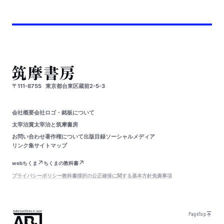
〒111-8755
東京都台東区蔵前2-5-3
会社概要
会社ロゴ・銘板について
太宰治賞
太宰治と筑摩書房
お問い合わせ
著作権について
出版目録
ソーシャルメディア
リンク集
サイトマップ
webちくま
ちくまの教科書
プライバシーポリシー
教科書採択の公正確保に関する基本方針
免責事項
PageTop