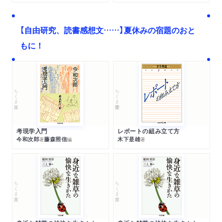
【自由研究、読書感想文……】夏休みの宿題のおと
もに！
ちくま文庫
ちくま学芸文庫
考現学入門
レポートの組み立て方
今和次郎
藤森照信
木下是雄
著
編
著
ちくま文庫
ちくま文庫