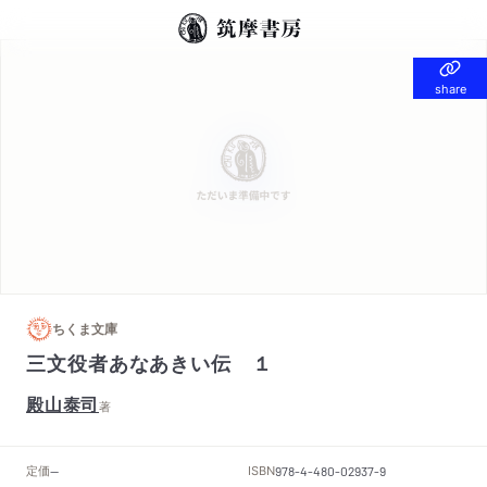
share
share
ちくま文庫
三文役者あなあきい伝 １
殿山泰司
著
定価
ISBN
--
978-4-480-02937-9