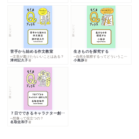
シリーズ・全集
シリーズ・全集
苦手から始める作文教室
生きものを探究する
─文章が書けたらいいことはある？
─自然を観察するってどういうこと？
津村記久子
小島渉
著
著
シリーズ・全集
７日でできるキャラクター創作入門
─想像って役立つの？
名取佐和子
著