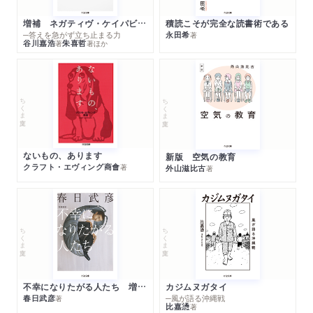
増補 ネガティヴ・ケイパビリティで生きる
積読こそが完全な読書術である
─答えを急がず立ち止まる力
永田希
著
谷川嘉浩
朱喜哲
著
著
ほか
ちくま文庫
ちくま文庫
ないもの、あります
新版 空気の教育
クラフト・エヴィング商會
著
外山滋比古
著
ちくま文庫
ちくま文庫
不幸になりたがる人たち 増補新版
カジムヌガタイ
春日武彦
─風が語る沖縄戦
著
比嘉慂
著