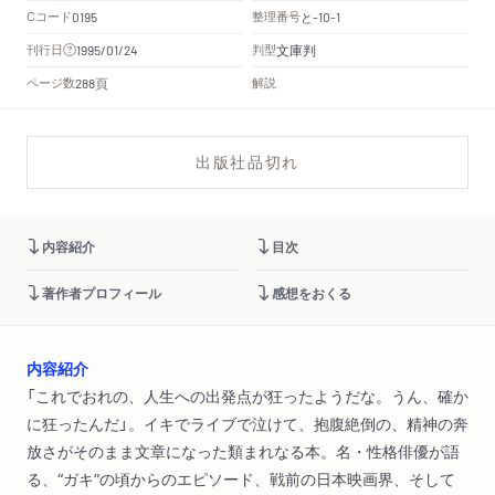
Cコード
整理番号
と
0195
-10-1
文庫判
刊行日
判型
1995/01/24
頁
ページ数
解説
288
出版社品切れ
内容紹介
目次
著作者プロフィール
感想をおくる
内容紹介
「これでおれの、人生への出発点が狂ったようだな。うん、確か
に狂ったんだ」。イキでライブで泣けて、抱腹絶倒の、精神の奔
放さがそのまま文章になった類まれなる本。名・性格俳優が語
る、“ガキ”の頃からのエピソード、戦前の日本映画界、そして