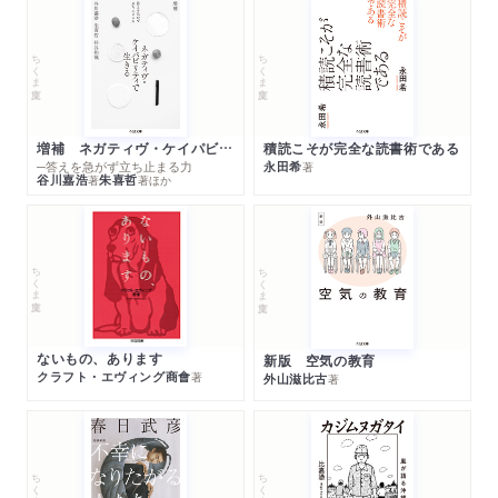
ちくま文庫
ちくま文庫
増補 ネガティヴ・ケイパビリティで生きる
積読こそが完全な読書術である
─答えを急がず立ち止まる力
永田希
著
谷川嘉浩
朱喜哲
著
著
ほか
ちくま文庫
ちくま文庫
ないもの、あります
新版 空気の教育
クラフト・エヴィング商會
著
外山滋比古
著
ちくま文庫
ちくま文庫