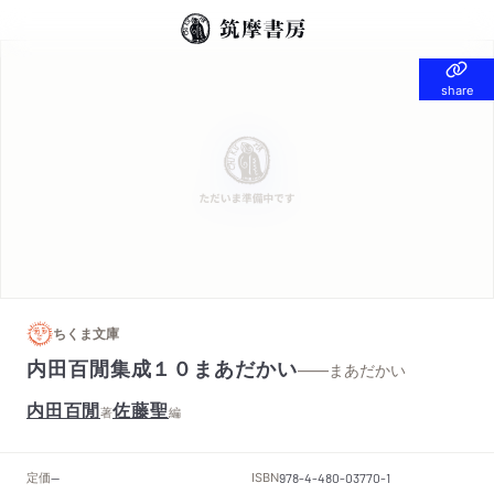
share
share
ちくま文庫
内田百閒集成１０まあだかい
——まあだかい
内田百閒
佐藤聖
著
編
定価
ISBN
--
978-4-480-03770-1