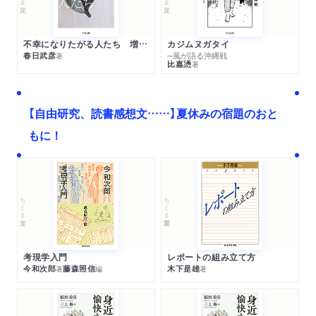
不幸になりたがる人たち 増補新版
カジムヌガタイ
春日武彦
─風が語る沖縄戦
著
比嘉慂
著
【自由研究、読書感想文……】夏休みの宿題のおと
もに！
ちくま文庫
ちくま学芸文庫
考現学入門
レポートの組み立て方
今和次郎
藤森照信
木下是雄
著
編
著