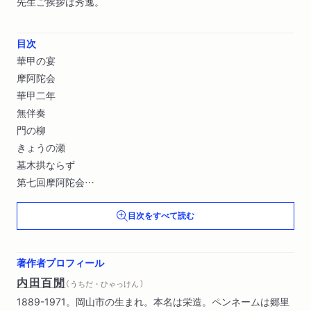
先生ご挨拶は秀逸。
目次
華甲の宴
摩阿陀会
華甲二年
無伴奏
門の柳
きょうの瀬
墓木拱ならず
第七回摩阿陀会
未だか十二年
目次をすべて読む
摩阿陀十三年〔ほか〕
著作者プロフィール
内田百閒
（ うちだ・ひゃっけん ）
1889-1971。岡山市の生まれ。本名は栄造。ペンネームは郷里