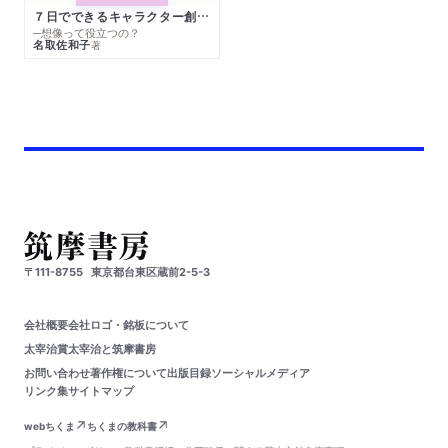
７日でできるキャラクター創作入門
─想像って役立つの？
名取佐和子
著
〒111-8755
東京都台東区蔵前2-5-3
会社概要
会社ロゴ・銘板について
太宰治賞
太宰治と筑摩書房
お問い合わせ
著作権について
出版目録
ソーシャルメディア
リンク集
サイトマップ
webちくま
ちくまの教科書