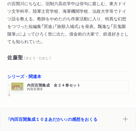
の百閒川にちなむ。旧制六高在学中は俳句に親しむ。東大ドイ
ツ文学科卒。陸軍士官学校、海軍機関学校、法政大学等でドイ
ツ語を教える。教師をやめたのち作家活動に入り、特異な幻想
をつづった短編集「冥途」「旅順入城式」を発表。飄逸な「百鬼園
随筆」によってひろく世に出た。借金術の大家で、鉄道好きとし
ても知られていた。
佐藤聖
（ さとう・たかし ）
シリーズ・関連本
ちくま文庫
内田百閒集成 全２４巻セット
内田百閒
著
『内田百閒集成１０まあだかい』の感想をおくる