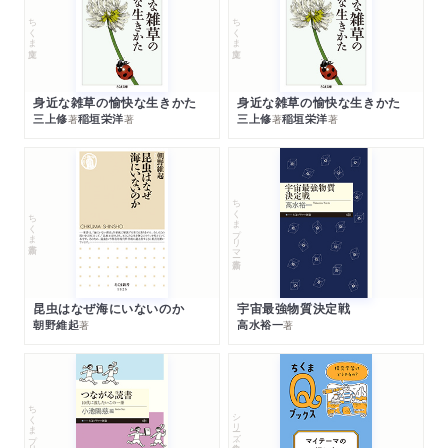
ちくま文庫
ちくま文庫
身近な雑草の愉快な生きかた
身近な雑草の愉快な生きかた
三上修
稲垣栄洋
三上修
稲垣栄洋
著
著
著
著
ちくまプリマー新書
ちくま新書
昆虫はなぜ海にいないのか
宇宙最強物質決定戦
朝野維起
高水裕一
著
著
ちくまプリマー新書
シリーズ・全集