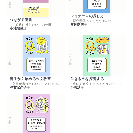
マイテーマの探し方
つながる読書
─探究学習ってどうやるの？
片岡則夫
著
─１０代に推したいこの一冊
小池陽慈
編
シリーズ・全集
シリーズ・全集
苦手から始める作文教室
生きものを探究する
─文章が書けたらいいことはある？
─自然を観察するってどういうこと？
津村記久子
小島渉
著
著
シリーズ・全集