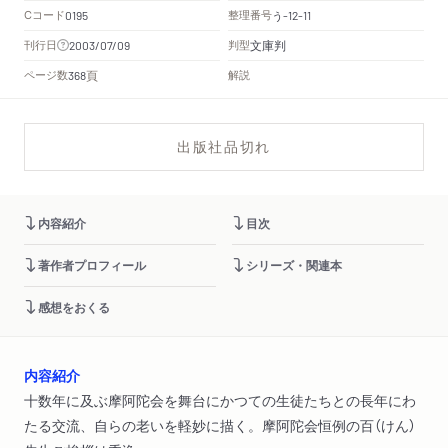
Cコード
整理番号
う
0195
-12-11
文庫判
刊行日
判型
2003/07/09
頁
ページ数
解説
368
出版社品切れ
内容紹介
目次
著作者プロフィール
シリーズ・関連本
感想をおくる
内容紹介
十数年に及ぶ摩阿陀会を舞台にかつての生徒たちとの長年にわ
たる交流、自らの老いを軽妙に描く。摩阿陀会恒例の百（けん）