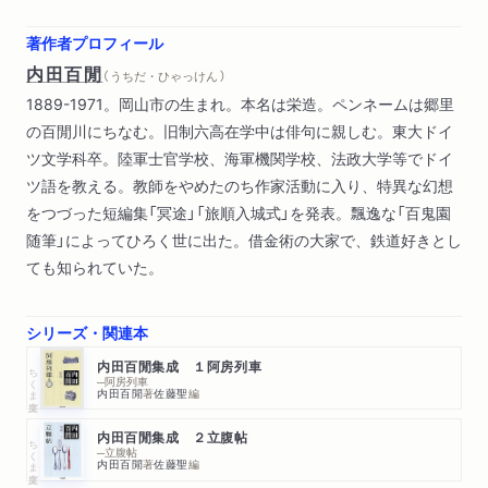
著作者プロフィール
内田百閒
（ うちだ・ひゃっけん ）
1889-1971。岡山市の生まれ。本名は栄造。ペンネームは郷里
の百閒川にちなむ。旧制六高在学中は俳句に親しむ。東大ドイ
ツ文学科卒。陸軍士官学校、海軍機関学校、法政大学等でドイ
ツ語を教える。教師をやめたのち作家活動に入り、特異な幻想
をつづった短編集「冥途」「旅順入城式」を発表。飄逸な「百鬼園
随筆」によってひろく世に出た。借金術の大家で、鉄道好きとし
ても知られていた。
シリーズ・関連本
内田百閒集成 １阿房列車
ちくま文庫
─阿房列車
内田百閒
著
佐藤聖
編
内田百閒集成 ２立腹帖
ちくま文庫
─立腹帖
内田百閒
著
佐藤聖
編