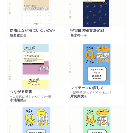
ちくまプリマー新書
ちくま新書
昆虫はなぜ海にいないのか
宇宙最強物質決定戦
朝野維起
高水裕一
著
著
ちくまプリマー新書
シリーズ・全集
マイテーマの探し方
つながる読書
─探究学習ってどうやるの？
片岡則夫
著
─１０代に推したいこの一冊
小池陽慈
編
シリーズ・全集
シリーズ・全集