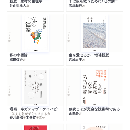
新版 思考の整理学
子は親を救うために「心の病」になる
外山滋比古
高橋和巳
著
著
ちくま文庫
ちくま文庫
私の幸福論
傷を愛せるか 増補新版
福田恆存
宮地尚子
著
著
ちくま文庫
ちくま文庫
増補 ネガティヴ・ケイパビリティで生きる
積読こそが完全な読書術である
─答えを急がず立ち止まる力
永田希
著
谷川嘉浩
朱喜哲
著
著
ほか