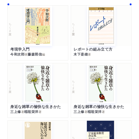
ちくま文庫
ちくま学芸文庫
考現学入門
レポートの組み立て方
今和次郎
藤森照信
木下是雄
著
編
著
ちくま文庫
ちくま文庫
身近な雑草の愉快な生きかた
身近な雑草の愉快な生きかた
三上修
稲垣栄洋
三上修
稲垣栄洋
著
著
著
著