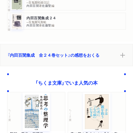
ちくま文庫
─百鬼園戦後日記
内田百閒
著
佐藤聖
編
内田百閒集成２４
ちくま文庫
─百鬼園写真帖
内田百閒
著
佐藤聖
編
『内田百閒集成 全２４巻セット』の感想をおくる
「ちくま文庫」でいま人気の本
ちくま文庫
ちくま文庫