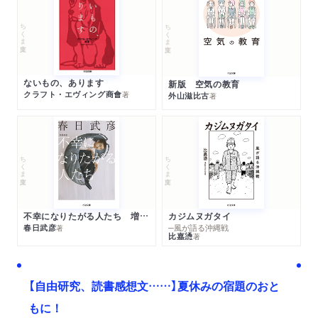
ちくま文庫
ちくま文庫
ないもの、あります
新版 空気の教育
クラフト・エヴィング商會
著
外山滋比古
著
ちくま文庫
ちくま文庫
不幸になりたがる人たち 増補新版
カジムヌガタイ
春日武彦
─風が語る沖縄戦
著
比嘉慂
著
【自由研究、読書感想文……】夏休みの宿題のおと
もに！