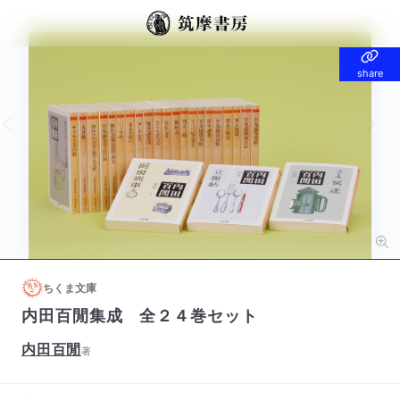
share
share
Previous slide
Nex
ちくま文庫
内田百閒集成 全２４巻セット
内田百閒
著