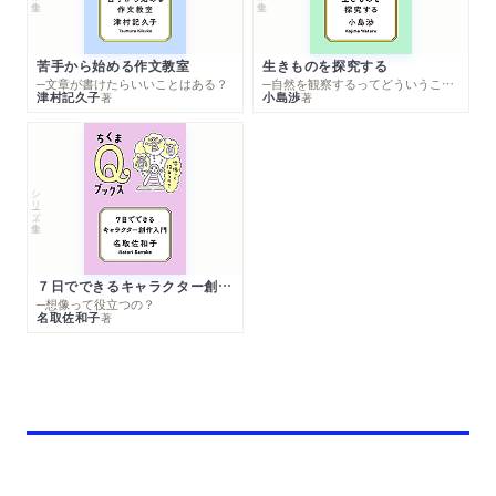
苦手から始める作文教室
生きものを探究する
─文章が書けたらいいことはある？
─自然を観察するってどういうこと？
津村記久子
小島渉
著
著
シリーズ・全集
７日でできるキャラクター創作入門
─想像って役立つの？
名取佐和子
著