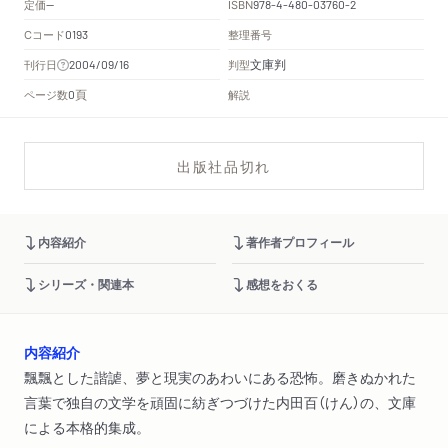
定価
ISBN
--
978-4-480-03760-2
Cコード
整理番号
0193
文庫判
刊行日
判型
2004/09/16
頁
ページ数
解説
0
出版社品切れ
内容紹介
著作者プロフィール
シリーズ・関連本
感想をおくる
内容紹介
飄飄とした諧謔、夢と現実のあわいにある恐怖。磨きぬかれた
言葉で独自の文学を頑固に紡ぎつづけた内田百（けん）の、文庫
による本格的集成。