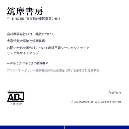
〒111-8755
東京都台東区蔵前2-5-3
会社概要
会社ロゴ・銘板について
太宰治賞
太宰治と筑摩書房
お問い合わせ
著作権について
出版目録
ソーシャルメディア
リンク集
サイトマップ
webちくま
ちくまの教科書
プライバシーポリシー
教科書採択の公正確保に関する基本方針
免責事項
PageTop
© Chikumashobo Ltd.
2024
All Rights Reserved.