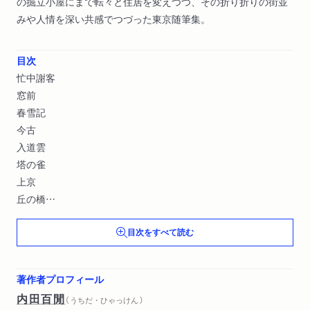
の掘立小屋にまで転々と住居を変えつつ、その折り折りの街並
みや人情を深い共感でつづった東京随筆集。
目次
忙中謝客
窓前
春雪記
今古
入道雲
塔の雀
上京
丘の橋
横町の葬式〔ほか〕
目次をすべて読む
著作者プロフィール
内田百閒
（ うちだ・ひゃっけん ）