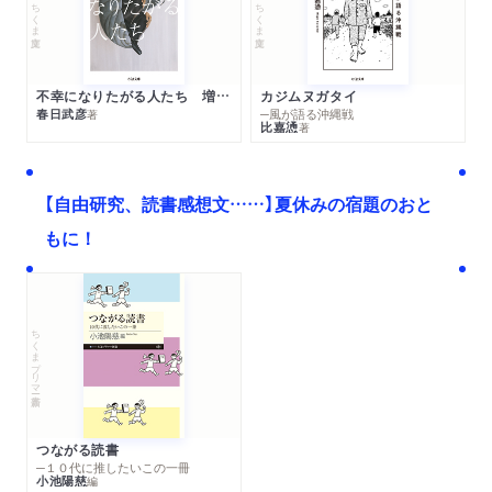
ちくま文庫
ちくま文庫
不幸になりたがる人たち 増補新版
カジムヌガタイ
春日武彦
─風が語る沖縄戦
著
比嘉慂
著
【自由研究、読書感想文……】夏休みの宿題のおと
もに！
ちくまプリマー新書
つながる読書
─１０代に推したいこの一冊
小池陽慈
編