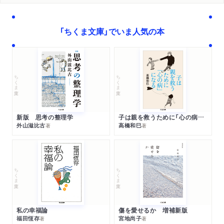
「ちくま文庫」でいま人気の本
ちくま文庫
ちくま文庫
新版 思考の整理学
子は親を救うために「心の病」になる
外山滋比古
高橋和巳
著
著
ちくま文庫
ちくま文庫
私の幸福論
傷を愛せるか 増補新版
福田恆存
宮地尚子
著
著