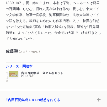
1889-1971。岡山市の生まれ。本名は栄造。ペンネームは郷里
の百閒川にちなむ。旧制六高在学中は俳句に親しむ。東大ドイ
ツ文学科卒。陸軍士官学校、海軍機関学校、法政大学等でドイ
ツ語を教える。教師をやめたのち作家活動に入り、特異な幻想
をつづった短編集「冥途」「旅順入城式」を発表。飄逸な「百鬼園
随筆」によってひろく世に出た。借金術の大家で、鉄道好きとし
ても知られていた。
佐藤聖
（ さとう・たかし ）
シリーズ・関連本
ちくま文庫
内田百閒集成 全２４巻セット
内田百閒
著
『内田百閒集成１９』の感想をおくる