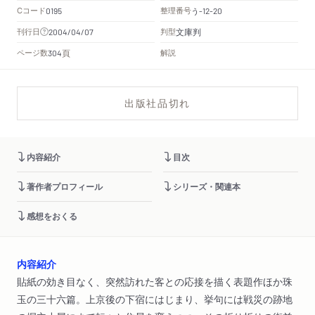
Cコード
整理番号
う
0195
-12-20
文庫判
刊行日
判型
2004/04/07
頁
ページ数
解説
304
出版社品切れ
内容紹介
目次
著作者プロフィール
シリーズ・関連本
感想をおくる
内容紹介
貼紙の効き目なく、突然訪れた客との応接を描く表題作ほか珠
玉の三十六篇。上京後の下宿にはじまり、挙句には戦災の跡地