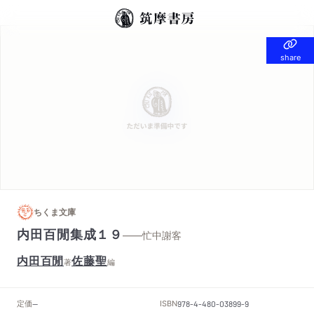
share
share
ちくま文庫
内田百閒集成１９
——忙中謝客
内田百閒
佐藤聖
著
編
定価
ISBN
--
978-4-480-03899-9