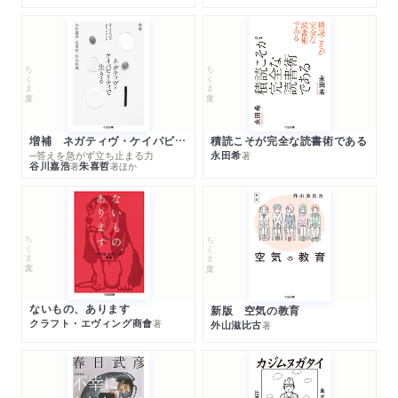
ちくま文庫
ちくま文庫
増補 ネガティヴ・ケイパビリティで生きる
積読こそが完全な読書術である
─答えを急がず立ち止まる力
永田希
著
谷川嘉浩
朱喜哲
著
著
ほか
ちくま文庫
ちくま文庫
ないもの、あります
新版 空気の教育
クラフト・エヴィング商會
著
外山滋比古
著