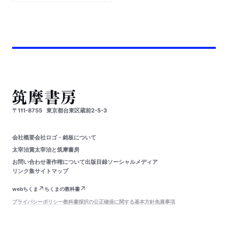
〒111-8755
東京都台東区蔵前2-5-3
会社概要
会社ロゴ・銘板について
太宰治賞
太宰治と筑摩書房
お問い合わせ
著作権について
出版目録
ソーシャルメディア
リンク集
サイトマップ
webちくま
ちくまの教科書
プライバシーポリシー
教科書採択の公正確保に関する基本方針
免責事項