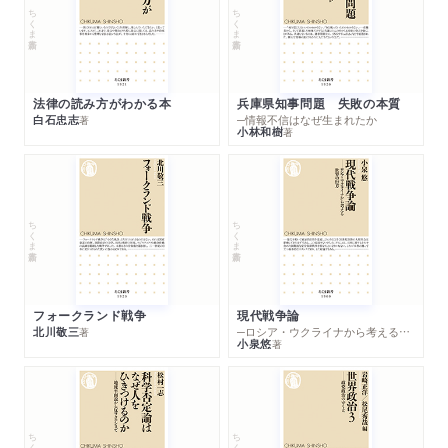
ちくま新書
ちくま新書
法律の読み方がわかる本
兵庫県知事問題 失敗の本質
白石忠志
─情報不信はなぜ生まれたか
著
小林和樹
著
ちくま新書
ちくま新書
フォークランド戦争
現代戦争論
北川敬三
─ロシア・ウクライナから考える世界の行方
著
小泉悠
著
ちくま新書
ちくま新書