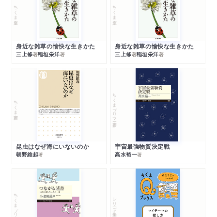
ちくま文庫
ちくま文庫
身近な雑草の愉快な生きかた
身近な雑草の愉快な生きかた
三上修
稲垣栄洋
三上修
稲垣栄洋
著
著
著
著
ちくまプリマー新書
ちくま新書
昆虫はなぜ海にいないのか
宇宙最強物質決定戦
朝野維起
高水裕一
著
著
ちくまプリマー新書
シリーズ・全集