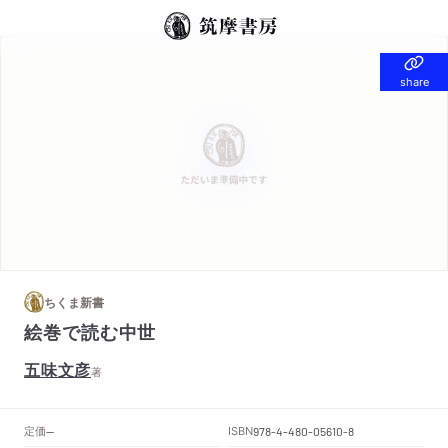
share
share
ちくま新書
絵巻で読む中世
五味文彦
著
定価
ISBN
--
978-4-480-05610-8