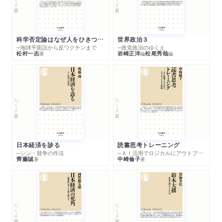
科学否定論はなぜ人をひきつけるのか
世界政治３
─地球平面説から反ワクチンまで
─政党政治のゆくえ
松村一志
岩崎正洋
松尾秀哉
著
編
編
ちくま新書
ちくま新書
日本経済を診る
読書思考トレーニング
─シン・競争の作法
─ＡＩ活用でロジカルにアウトプットする技法
齊藤誠
中崎倫子
著
著
ちくま新書
ちくま新書