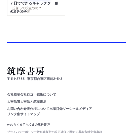
７日でできるキャラクター創作入門
─想像って役立つの？
名取佐和子
著
〒111-8755
東京都台東区蔵前2-5-3
会社概要
会社ロゴ・銘板について
太宰治賞
太宰治と筑摩書房
お問い合わせ
著作権について
出版目録
ソーシャルメディア
リンク集
サイトマップ
webちくま
ちくまの教科書
プライバシーポリシー
教科書採択の公正確保に関する基本方針
免責事項