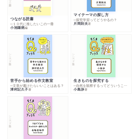
マイテーマの探し方
つながる読書
─探究学習ってどうやるの？
片岡則夫
著
─１０代に推したいこの一冊
小池陽慈
編
シリーズ・全集
シリーズ・全集
苦手から始める作文教室
生きものを探究する
─文章が書けたらいいことはある？
─自然を観察するってどういうこと？
津村記久子
小島渉
著
著
シリーズ・全集