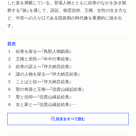
した姿を満載している。登場人物とともに絵巻のなかを歩き観
察する「旅」を通して、訴訟、御霊信仰、王権、女性の生き方な
ど、中世への入り口である院政期の時代像を重層的に描き出
す。
目次
１ 絵巻を探る―『鳥獣人物戯画』
２ 王権と庶民―『年中行事絵巻』
３ 絵巻の訴え―『伴大納言絵巻』
４ 謎の人物を探る―『伴大納言絵巻』
５ ことばと絵―『伴大納言絵巻』
６ 聖の奇跡と王権―『信貴山縁起絵巻』
７ 聖と信仰―『信貴山縁起絵巻』
８ 女と家と―『信貴山縁起絵巻』
９ 絵巻の話法
目次をすべて読む