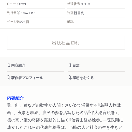
Cコード
整理番号
0221
０１０
新書判
刊行日
判型
1994/10/19
頁
ページ数
解説
224
出版社品切れ
内容紹介
目次
著作者プロフィール
感想をおくる
内容紹介
兎、蛙、猿などの動物が人間くさい姿で活躍する『鳥獣人物戯
画』、火事と群衆、庶民の姿を活写した名品『伴大納言絵巻』、
徳の高い聖の奇跡を躍動的に描く『信貴山縁起絵巻』―院政期に
成立したこれらの代表的絵巻は、当時の人と社会の生き生きと