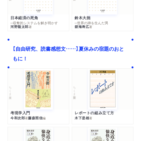
日本経済の死角
鈴木大拙
─収奪的システムを解き明かす
─世界の禅を生んだ男
河野龍太郎
碧海寿広
著
著
【自由研究、読書感想文……】夏休みの宿題のおと
もに！
ちくま文庫
ちくま学芸文庫
考現学入門
レポートの組み立て方
今和次郎
藤森照信
木下是雄
著
編
著