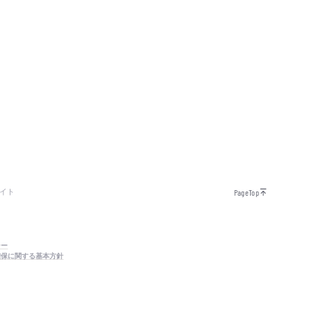
イト
PageTop
シー
確保に関する基本方針