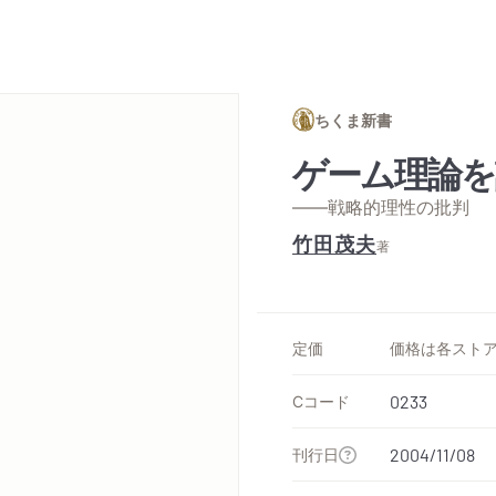
ちくま新書
ゲーム理論を
——戦略的理性の批判
竹田茂夫
著
定価
Cコード
0233
刊行日
2004/11/08