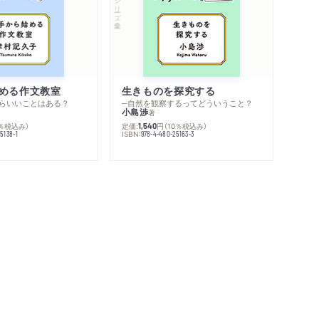
シリーズ・全集
める作文教室
生きものを探究する
らいいことはある？
─自然を観察するってどういうこと？
小島渉
著
0％税込み）
定価:
円
（10％税込み）
1,540
ISBN:
5138-1
978-4-480-25163-3