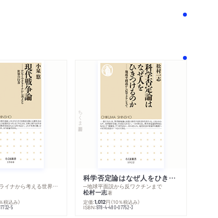
ちくま新書
科学否定論はなぜ人をひきつけるのか
─ロシア・ウクライナから考える世界の行方
─地球平面説から反ワクチンまで
松村一志
著
0％税込み）
定価:
円
（10％税込み）
1,012
ISBN:
07732-5
978-4-480-07752-3