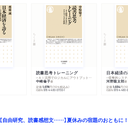
ちくま新書
ちくま新書
読書思考トレーニング
日本経済の
─ＡＩ活用でロジカルにアウトプットする技法
─収奪的システ
中崎倫子
河野龍太郎
著
著
定価:
円
（10％税込み）
定価:
円
（1
1,078
1,034
ISBN:
ISBN:
978-4-480-07730-1
978-4-480-0
【自由研究、読書感想文……】夏休みの宿題のおともに