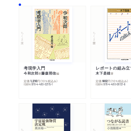
ちくま文庫
ちくま学芸文庫
考現学入門
レポートの組み立
今和次郎
藤森照信
木下是雄
著
編
著
定価:
円
（10％税込み）
定価:
円
（10％税込み）
1,210
902
ISBN:
ISBN:
978-4-480-02115-1
978-4-480-08121-6