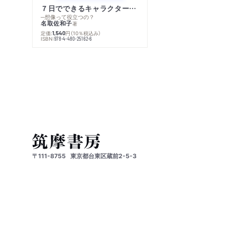
７日でできるキャラクター創作入門
─想像って役立つの？
名取佐和子
著
定価:
円
（10％税込み）
1,540
ISBN:
978-4-480-25162-6
〒111-8755
東京都台東区蔵前2-5-3