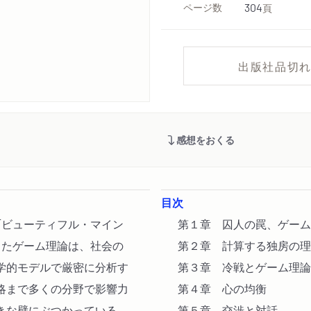
ページ数
304
頁
出版社品切
感想をおくる
目次
「ビューティフル・マイン
第１章 囚人の罠、ゲーム
したゲーム理論は、社会の
第２章 計算する独房の理
学的モデルで厳密に分析す
第３章 冷戦とゲーム理論
略まで多くの分野で影響力
第４章 心の均衡
きな壁にぶつかっている。
第５章 交渉と対話