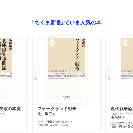
「ちくま新書」でいま人気の本
ちくま新書
ちくま新書
失敗の本質
フォークランド戦争
現代戦争論
たか
北川敬三
著
小泉悠
著
定価:
円
（10％税込み）
1,155
定価:
円
（1
1,078
ISBN:
978-4-480-07753-0
ISBN:
978-4-480-