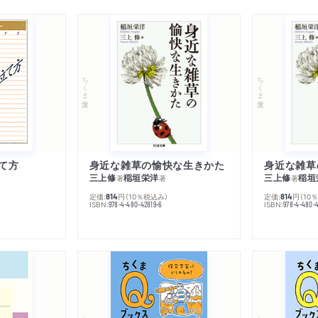
ちくま文庫
ちくま文庫
て方
身近な雑草の愉快な生きかた
身近な雑草
三上修
稲垣栄洋
三上修
稲垣
著
著
著
定価:
円
（10％税込み）
定価:
円
（10
814
814
ISBN:
ISBN:
978-4-480-42819-6
978-4-480-