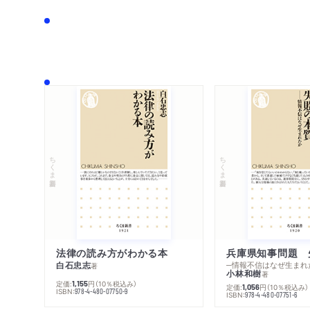
ちくま新書
ちくま新書
法律の読み方がわかる本
兵庫県知事問題 
白石忠志
─情報不信はなぜ生まれ
著
小林和樹
著
定価:
円
（10％税込み）
1,155
定価:
円
（10％税込み）
1,056
ISBN:
978-4-480-07750-9
ISBN:
978-4-480-07751-6