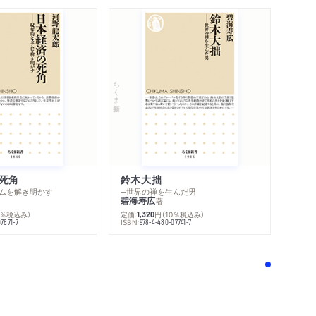
ちくま新書
内容紹介・目次
感想をおくる
死角
鈴木大拙
ムを解き明かす
─世界の禅を生んだ男
碧海寿広
著
0％税込み）
定価:
円
（10％税込み）
1,320
ISBN:
7671-7
978-4-480-07741-7
！