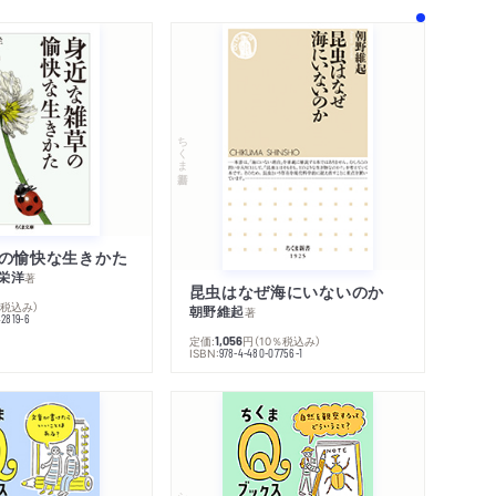
ちくま新書
の愉快な生きかた
栄洋
著
昆虫はなぜ海にいないのか
％税込み）
朝野維起
著
42819-6
定価:
円
（10％税込み）
1,056
ISBN:
978-4-480-07756-1