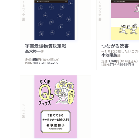
ちくまプリマー新書
ちくまプリマー新書
宇宙最強物質決定戦
つながる読書
高水裕一
─１０代に推したいこの
著
小池陽慈
編
定価:
円
（10％税込み）
858
定価:
円
（10％税込み）
1,078
ISBN:
978-4-480-68445-5
ISBN:
978-4-480-68476-9
シリーズ・全集