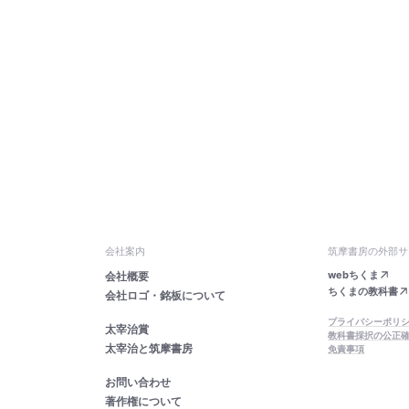
会社案内
筑摩書房の外部サ
webちくま
会社概要
ちくまの教科書
会社ロゴ・銘板について
プライバシーポリ
太宰治賞
教科書採択の公正
太宰治と筑摩書房
免責事項
お問い合わせ
著作権について