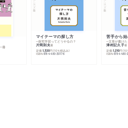
シリーズ・全集
シリーズ・全集
マイテーマの探し方
苦手から始
─探究学習ってどうやるの？
─文章が書けた
片岡則夫
津村記久子
著
著
一冊
定価:
円
（10％税込み）
定価:
円
（1
1,320
1,210
ISBN:
ISBN:
978-4-480-25117-6
978-4-480-2