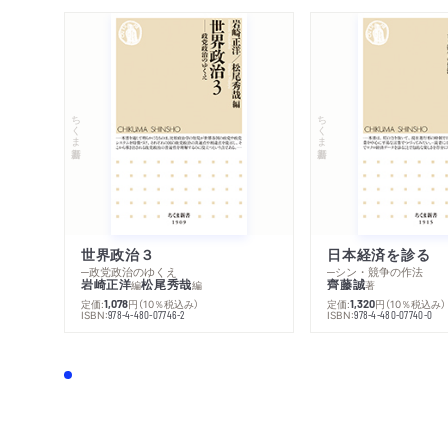
ちくま新書
ちくま新書
世界政治３
日本経済を診る
─政党政治のゆくえ
─シン・競争の作法
岩崎正洋
松尾秀哉
齊藤誠
編
編
著
定価:
円
（10％税込み）
定価:
円
（10％税込み）
1,078
1,320
ISBN:
ISBN:
978-4-480-07746-2
978-4-480-07740-0